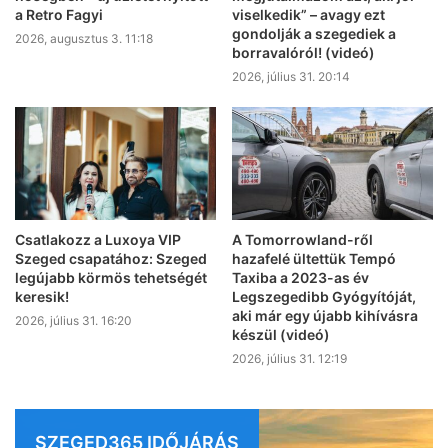
a Retro Fagyi
viselkedik” – avagy ezt
gondolják a szegediek a
2026, augusztus 3. 11:18
borravalóról! (videó)
2026, július 31. 20:14
Csatlakozz a Luxoya VIP
A Tomorrowland-ről
Szeged csapatához: Szeged
hazafelé ültettük Tempó
legújabb körmös tehetségét
Taxiba a 2023-as év
keresik!
Legszegedibb Gyógyítóját,
aki már egy újabb kihívásra
2026, július 31. 16:20
készül (videó)
2026, július 31. 12:19
SZEGED365 IDŐJÁRÁS