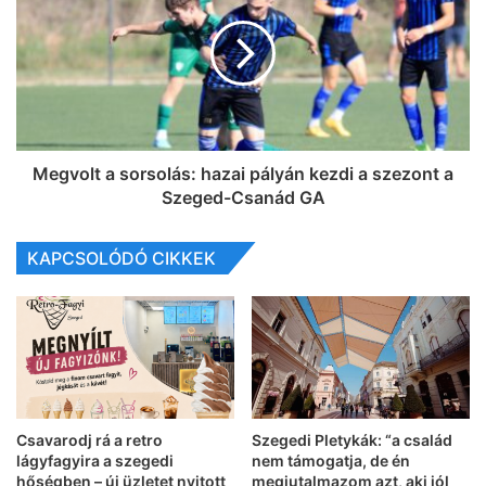
Megvolt a sorsolás: hazai pályán kezdi a szezont a
Szeged-Csanád GA
KAPCSOLÓDÓ CIKKEK
Csavarodj rá a retro
Szegedi Pletykák: “a család
lágyfagyira a szegedi
nem támogatja, de én
hőségben – új üzletet nyitott
megjutalmazom azt, aki jól