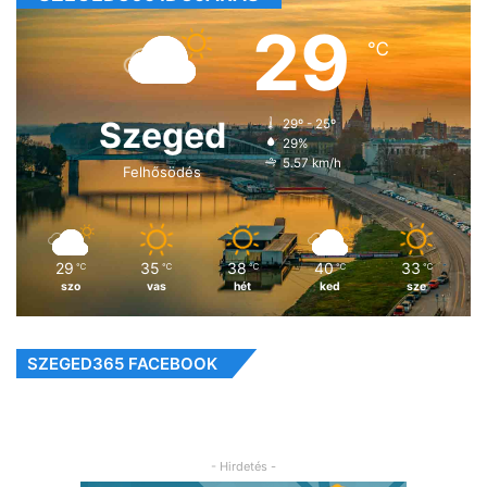
29
℃
Szeged
29º - 25º
29%
5.57 km/h
Felhősödés
29
35
38
40
33
℃
℃
℃
℃
℃
szo
vas
hét
ked
sze
SZEGED365 FACEBOOK
- Hirdetés -