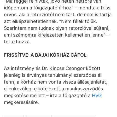
”Ma reggel felhívtak, jövő héten hétfőre van
időpontom a főigazgató úrhoz” – mondta a friss
orvos, aki a retorziótól nem tart, de nem is tartja
azt elképzelhetetlennek. “Nem félek tőlük.
Szerintem nem tudnak olyan retorzióval sújtani,
ami számomra kifejezetten kellemetlen lenne” –
tette hozzá.
FRISSÍTVE: A BAJAI KÓRHÁZ CÁFOL
Az intézmény és Dr. Kincse Csongor között
jelenleg is érvényes tanulmányi szerződés áll
fenn, a kórház nem vonta vissza állásajánlatát,
ellenkezőleg: elkötelezett a munkaszerződés
megkötése mellett – írta a főigazgató a
HVG
megkeresésére.