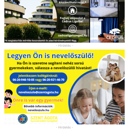
- Hirdetés -
- Hirdetés -