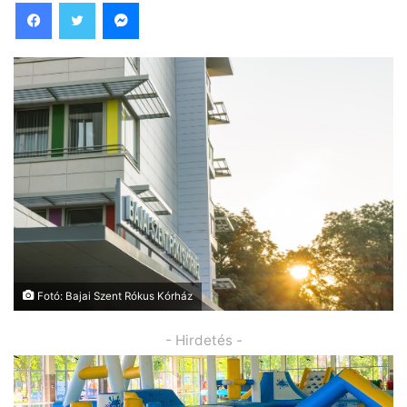
Facebook
Twitter
Messenger
Fotó: Bajai Szent Rókus Kórház
- Hirdetés -