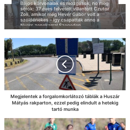
2026, augusztus 7. 07:58
Eredetileg gyógyszerésznek készült,
most Szegeden segíti a betegek
felépülését Tabatabai Nejad Flóra
(videó)
Le a kalappal: az SZTE Mérnöki Kar
csapata Franciaországot is
meghódíthatja, Magyarországot és
Szegedet képviselhetik az európai
döntőben
Megjelentek a forgalomkorlátozó táblák a Huszár
Mátyás rakparton, ezzel pedig elindult a hetekig
tartó munka