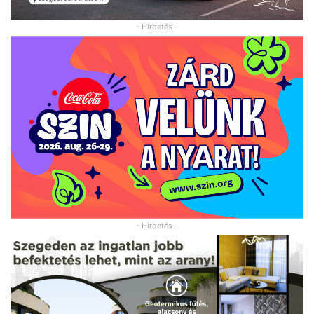
- Hirdetés -
- Hirdetés -