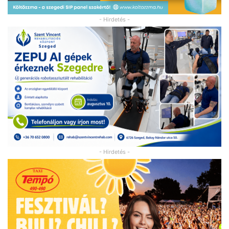
- Hirdetés -
- Hirdetés -