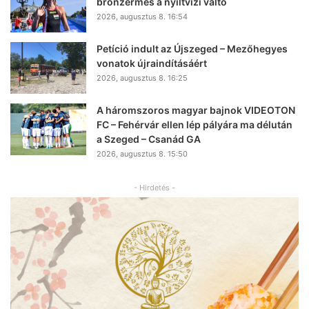
bronzérmes a nyíltvízi váltó
2026, augusztus 8. 16:54
Petíció indult az Újszeged – Mezőhegyes
vonatok újraindításáért
2026, augusztus 8. 16:25
A háromszoros magyar bajnok VIDEOTON
FC – Fehérvár ellen lép pályára ma délután
a Szeged – Csanád GA
2026, augusztus 8. 15:50
- Hirdetés -