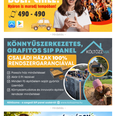
- Hirdetés -
- Hirdetés -