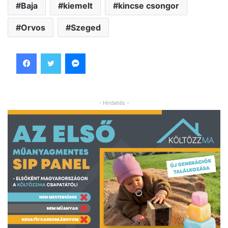
Baja
kiemelt
kincse csongor
Orvos
Szeged
Facebook
Twitter
Messenger
- Hirdetés -