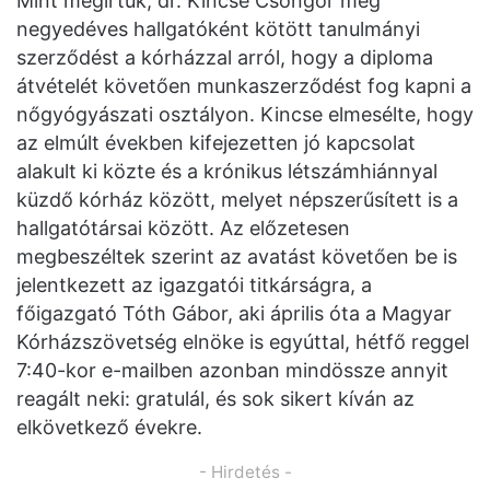
Mint megírtuk, dr. Kincse Csongor még
negyedéves hallgatóként kötött tanulmányi
szerződést a kórházzal arról, hogy a diploma
átvételét követően munkaszerződést fog kapni a
nőgyógyászati osztályon. Kincse elmesélte, hogy
az elmúlt években kifejezetten jó kapcsolat
alakult ki közte és a krónikus létszámhiánnyal
küzdő kórház között, melyet népszerűsített is a
hallgatótársai között. Az előzetesen
megbeszéltek szerint az avatást követően be is
jelentkezett az igazgatói titkárságra, a
főigazgató Tóth Gábor, aki április óta a Magyar
Kórházszövetség elnöke is egyúttal, hétfő reggel
7:40-kor e-mailben azonban mindössze annyit
reagált neki: gratulál, és sok sikert kíván az
elkövetkező évekre.
- Hirdetés -