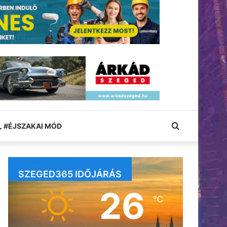
Keresés:
#ÉJSZAKAI MÓD
SZEGED365 IDŐJÁRÁS
26
℃