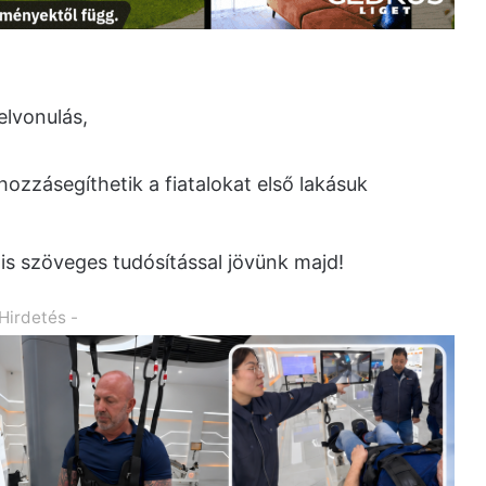
lvonulás,
 hozzásegíthetik a fiatalokat első lakásuk
is szöveges tudósítással jövünk majd!
 Hirdetés -