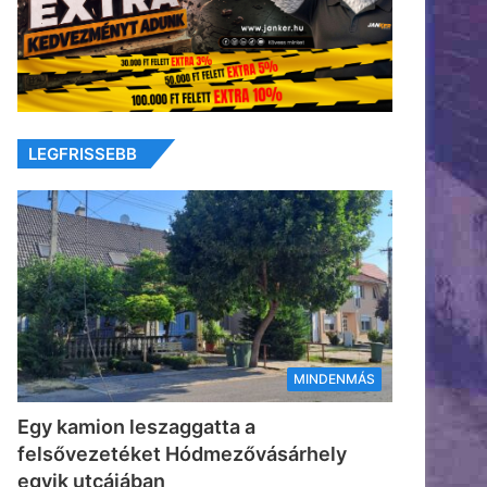
LEGFRISSEBB
MINDENMÁS
Egy kamion leszaggatta a
felsővezetéket Hódmezővásárhely
egyik utcájában