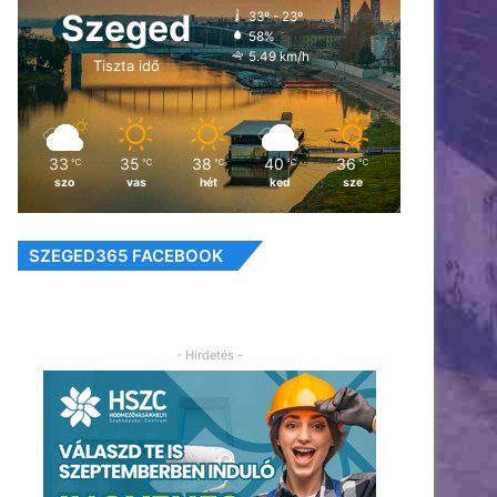
Szeged
33º - 23º
58%
5.49 km/h
Tiszta idő
33
35
38
40
36
℃
℃
℃
℃
℃
szo
vas
hét
ked
sze
SZEGED365 FACEBOOK
- Hirdetés -