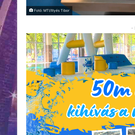
Fotó: MTI/Illyés Tibor
-