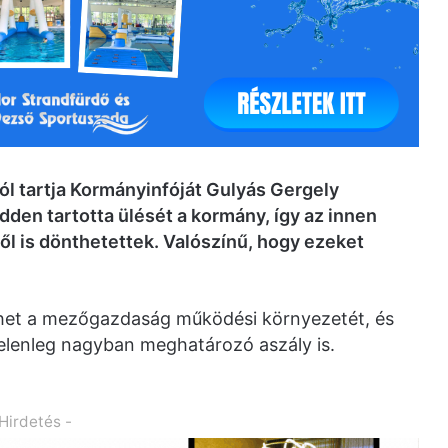
ól tartja Kormányinfóját Gulyás Gergely
den tartotta ülését a kormány, így az innen
ről is dönthetettek. Valószínű, hogy ezeket
ehet a mezőgazdaság működési környezetét, és
jelenleg nagyban meghatározó aszály is.
 Hirdetés -