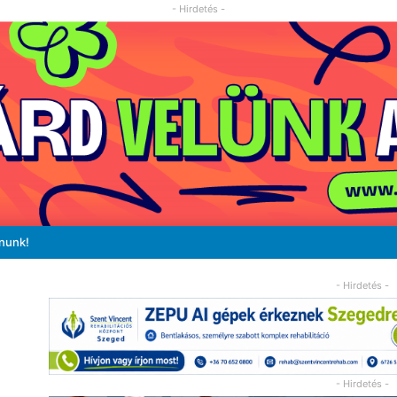
- Hirdetés -
ánunk!
- Hirdetés -
- Hirdetés -