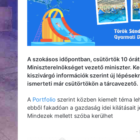
A szokásos időpontban, csütörtök 10 órát
Miniszterelnökséget vezető miniszter. Ked
kiszivárgó információk szerint új lépések
ismerteti már csütörtökön a tárcavezető.
A
Portfolio
szerint közben kiemelt téma l
ebből fakadóan a gazdaság idei kilátásait 
Mindezek mellett szóba kerülhet
-