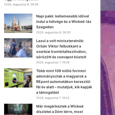
2026, augusztus 8. 09:56
Napi pakk: kellemesebb idővel
indul a hétvége és a Wicked-láz
Szegeden
2026, augusztus 8. 06:30
Lazul a volt miniszterelnök:
Orbán Viktor felbukkant a
szerbiai trombitafesztiválon,
sörözött és csevapot kóstolt
2026, augusztus 7. 19:39
Több mint 109 millió forintot
adományoztak a magyarok a
REpont automatákon keresztül
fél év alatt – mutatjuk, kik kapják
a támogatást
2026, augusztus 7. 19:22
Már megérkeztek a Wicked
díszletei a Dóm térre, most