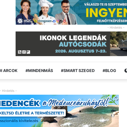
- Hirdetés -
I ARCOK
#MINDENMÁS
#SMART SZEGED
#BLOG
- Hirdetés -