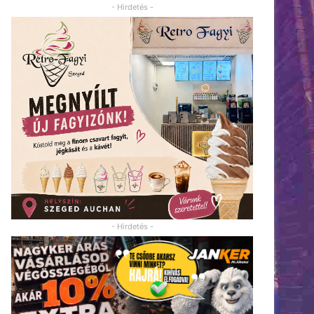
- Hirdetés -
- Hirdetés -