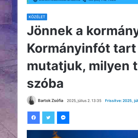
KÖZÉLET
Jönnek a kormány 
Kormányinfót tart
mutatjuk, milyen
szóba
Bartok Zsófia
2025, július 2. 13:35
Frissítve: 2025, jú
Facebook
Twitter
Messenger