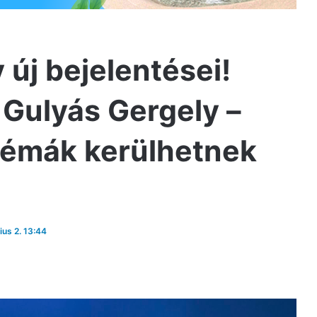
új bejelentései!
 Gulyás Gergely –
 témák kerülhetnek
lius 2. 13:44