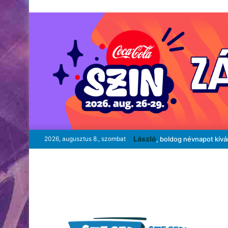
László
2026, augusztus 8., szombat
, boldog névnapot kív