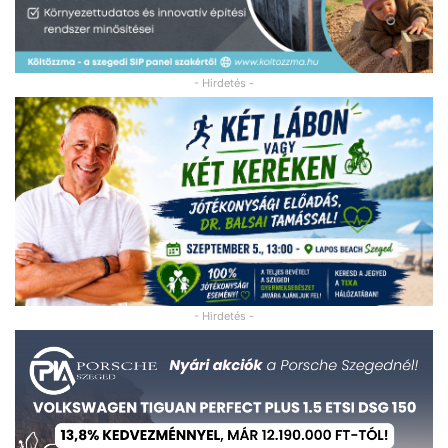
- Hirdetés -
- Hirdetés -