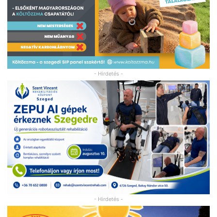
- Hirdetés -
- Hirdetés -