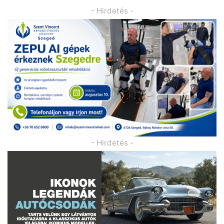
- Hirdetés -
- Hirdetés -