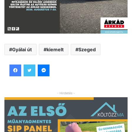
Gyálai út
kiemelt
Szeged
Facebook
Twitter
Messenger
- Hirdetés -