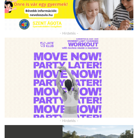
- Hirdetés -
- Hirdetés -