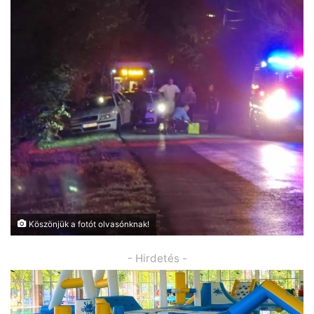
Köszönjük a fotót olvasónknak!
- Hirdetés -