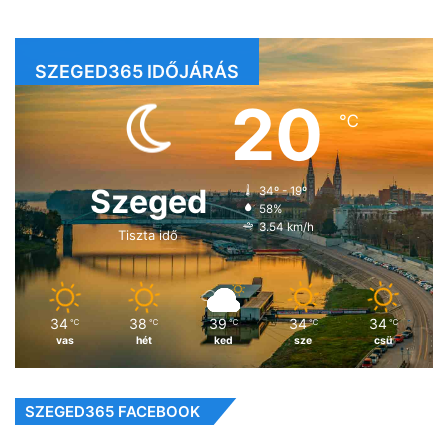
SZEGED365 IDŐJÁRÁS
20
℃
Szeged
34º - 19º
58%
3.54 km/h
Tiszta idő
34
38
39
34
34
℃
℃
℃
℃
℃
vas
hét
ked
sze
csü
SZEGED365 FACEBOOK