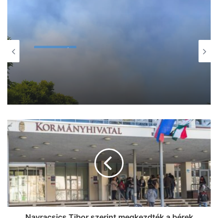
MINDENMÁS
2026, augusztus 8. 16:25
Petíció indult az Újszeged –
Mezőhegyes vonatok újraindításáért
Navracsics Tibor szerint megkezdték a bérek