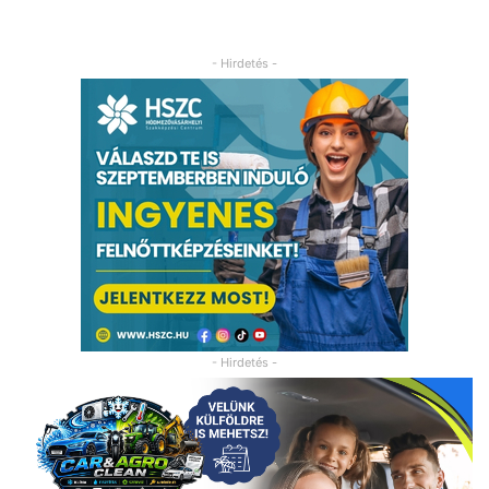
- Hirdetés -
- Hirdetés -