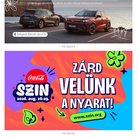
- Hirdetés -
- Hirdetés -