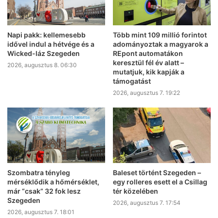
Napi pakk: kellemesebb
Több mint 109 millió forintot
idővel indul a hétvége és a
adományoztak a magyarok a
Wicked-láz Szegeden
REpont automatákon
keresztül fél év alatt –
2026, augusztus 8. 06:30
mutatjuk, kik kapják a
támogatást
2026, augusztus 7. 19:22
Szombatra tényleg
Baleset történt Szegeden –
mérséklődik a hőmérséklet,
egy rolleres esett el a Csillag
már “csak” 32 fok lesz
tér közelében
Szegeden
2026, augusztus 7. 17:54
2026, augusztus 7. 18:01