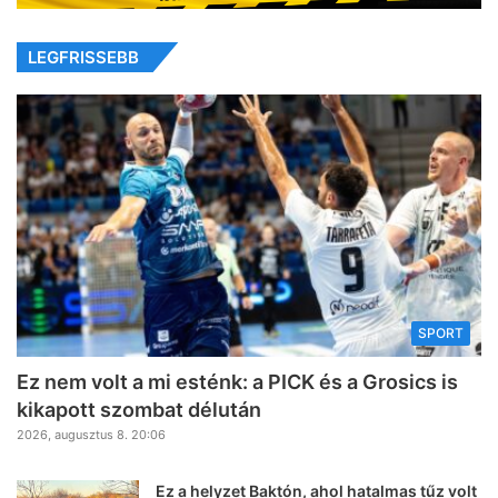
LEGFRISSEBB
SPORT
Ez nem volt a mi esténk: a PICK és a Grosics is
kikapott szombat délután
2026, augusztus 8. 20:06
Ez a helyzet Baktón, ahol hatalmas tűz volt