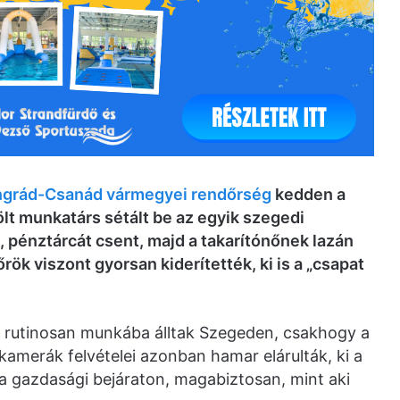
grád-Csanád vármegyei rendőrség
kedden a
ölt munkatárs sétált be az egyik szegedi
a, pénztárcát csent, majd a takarítónőnek lazán
rök viszont gyorsan kiderítették, ki is a „csapat
gák rutinosan munkába álltak Szegeden, csakhogy a
kamerák felvételei azonban hamar elárulták, ki a
tt a gazdasági bejáraton, magabiztosan, mint aki