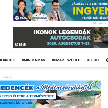
- Hirdetés -
I ARCOK
#MINDENMÁS
#SMART SZEGED
#BLOG
- Hirdetés -