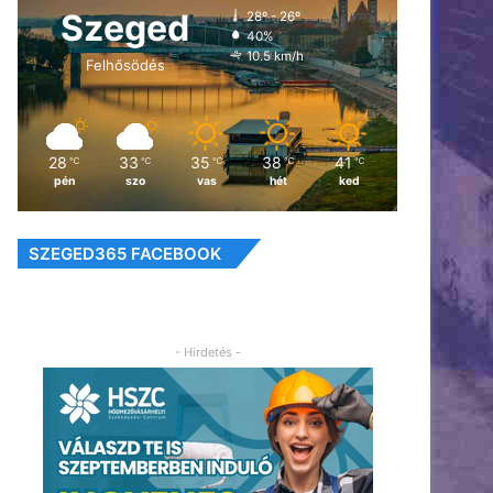
Szeged
28º - 26º
40%
10.5 km/h
Felhősödés
28
33
35
38
41
℃
℃
℃
℃
℃
pén
szo
vas
hét
ked
SZEGED365 FACEBOOK
- Hirdetés -