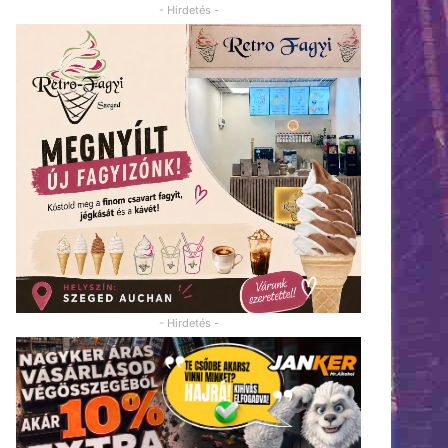
- Hirdetés -
- Hirdetés -