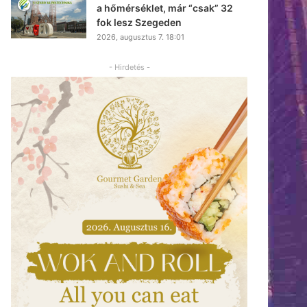
a hőmérséklet, már “csak” 32
fok lesz Szegeden
2026, augusztus 7. 18:01
- Hirdetés -