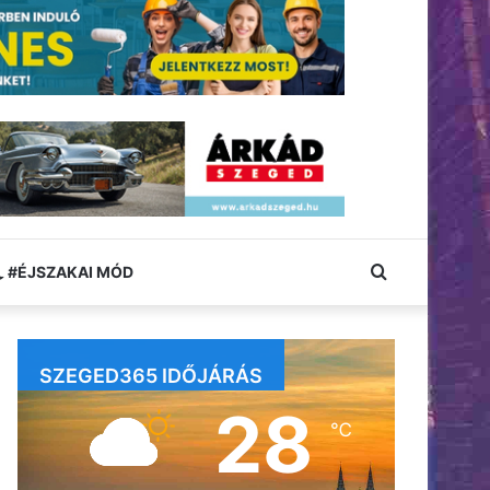
Keresés:
#ÉJSZAKAI MÓD
SZEGED365 IDŐJÁRÁS
28
℃