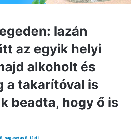
zegeden: lazán
őtt az egyik helyi
 majd alkoholt és
 a takarítóval is
k beadta, hogy ő is
25, augusztus 5. 13:41