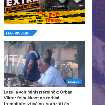
LEGFRISSEBB
KÖZÉLET
Lazul a volt miniszterelnök: Orbán
Viktor felbukkant a szerbiai
trombitafesztiválon, sörözött és