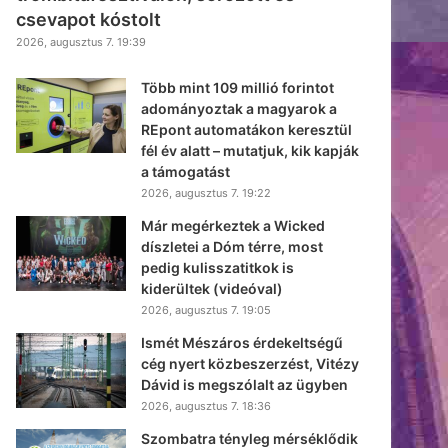
csevapot kóstolt
2026, augusztus 7. 19:39
Több mint 109 millió forintot
adományoztak a magyarok a
REpont automatákon keresztül
fél év alatt – mutatjuk, kik kapják
a támogatást
2026, augusztus 7. 19:22
Már megérkeztek a Wicked
díszletei a Dóm térre, most
pedig kulisszatitkok is
kiderültek (videóval)
2026, augusztus 7. 19:05
Ismét Mészáros érdekeltségű
cég nyert közbeszerzést, Vitézy
Dávid is megszólalt az ügyben
2026, augusztus 7. 18:36
Szombatra tényleg mérséklődik