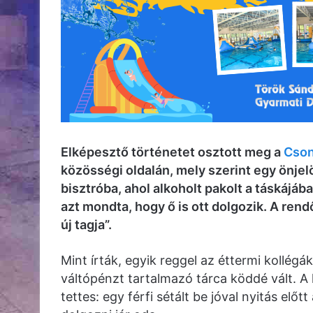
Elképesztő történetet osztott meg a
Cson
közösségi oldalán, mely szerint egy önjel
bisztróba, ahol alkoholt pakolt a táskájáb
azt mondta, hogy ő is ott dolgozik. A rendő
új tagja”.
Mint írták, egyik reggel az éttermi kollé
váltópénzt tartalmazó tárca köddé vált. A 
tettes: egy férfi sétált be jóval nyitás elő