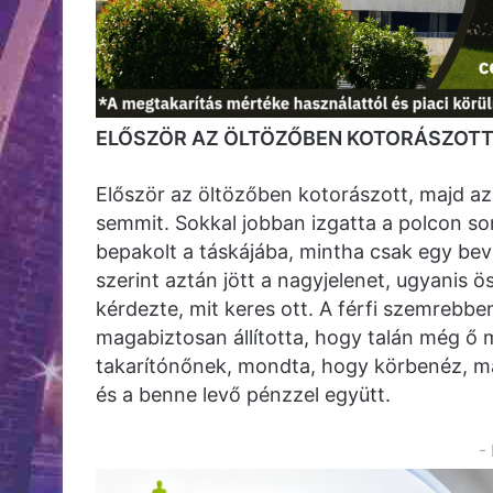
ELŐSZÖR AZ ÖLTÖZŐBEN KOTORÁSZOT
Először az öltözőben kotorászott, majd az 
semmit. Sokkal jobban izgatta a polcon so
bepakolt a táskájába, mintha csak egy bev
szerint aztán jött a nagyjelenet, ugyanis ö
kérdezte, mit keres ott. A férfi szemrebben
magabiztosan állította, hogy talán még ő m
takarítónőnek, mondta, hogy körbenéz, ma
és a benne levő pénzzel együtt.
-