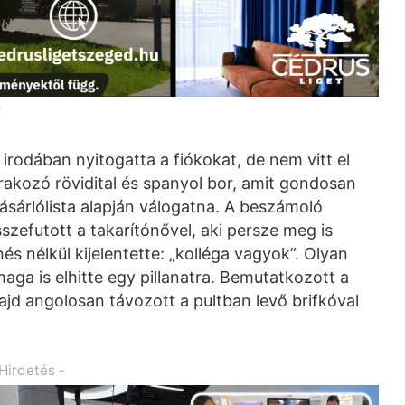
T
irodában nyitogatta a fiókokat, de nem vitt el
rakozó rövidital és spanyol bor, amit gondosan
ásárlólista alapján válogatna. A beszámoló
sszefutott a takarítónővel, aki persze meg is
és nélkül kijelentette: „kolléga vagyok”. Olyan
aga is elhitte egy pillanatra. Bemutatkozott a
jd angolosan távozott a pultban levő brifkóval
 Hirdetés -