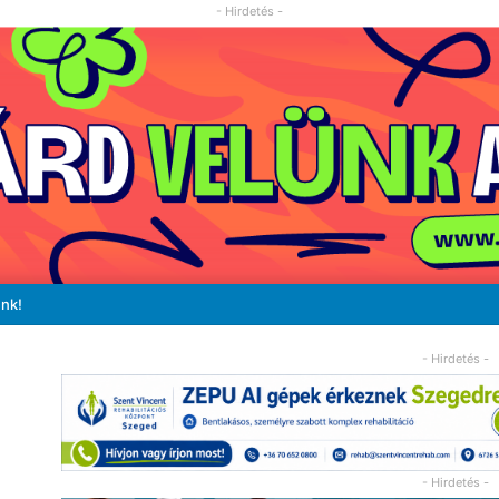
- Hirdetés -
unk!
- Hirdetés -
- Hirdetés -