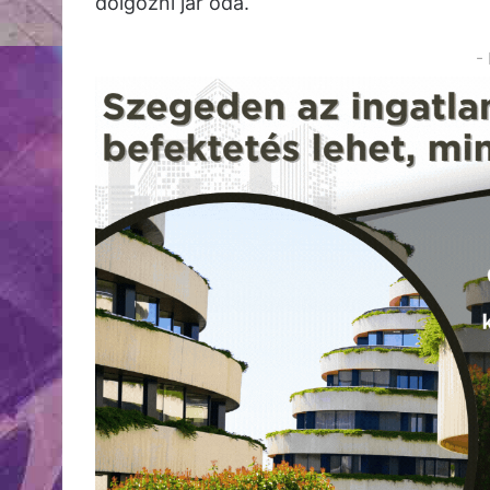
dolgozni jár oda.
-