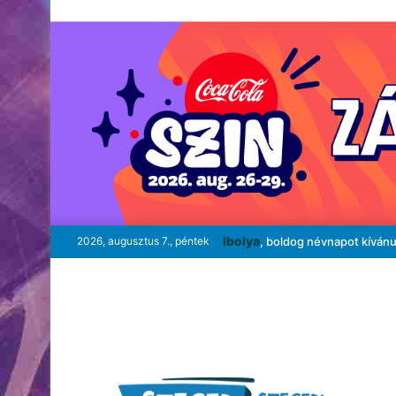
Ibolya
2026, augusztus 7., péntek
, boldog névnapot kíván