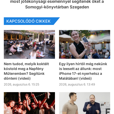
most jótékonysági eseménnyel segítenék őket a
Somogyi-könyvtárban Szegeden
KAPCSOLÓDÓ CIKKEK
Nem tudod, melyik koktélt
Egy ilyen hírtől még nekünk
kóstold meg a Napfény
is leesett az állunk: most
Műteremben? Segítünk
iPhone 17-et nyerhetsz a
dönteni (videó)
Malátában! (videó)
2026, augusztus 6. 15:25
2026, augusztus 6. 13:49