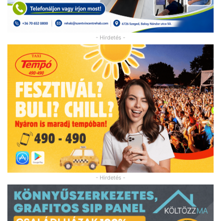
- Hirdetés -
- Hirdetés -