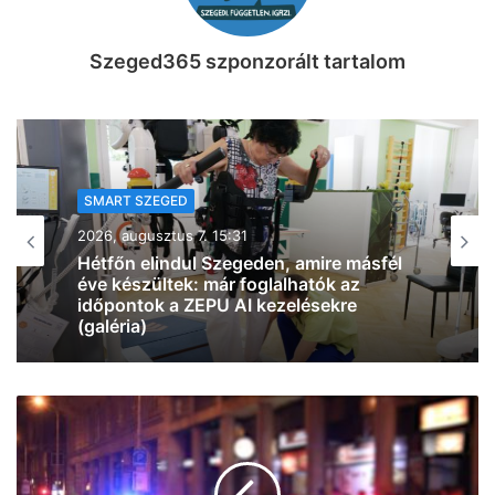
Szeged365 szponzorált tartalom
SZEGEDI ARCOK
2026, augusztus 7. 15:15
Telepakoltuk egy C3 Aircross
csomagtartóját menő Linartech-
cuccokkal: óriási őrület jön a
Szeged365-ön, készülj Szeged!