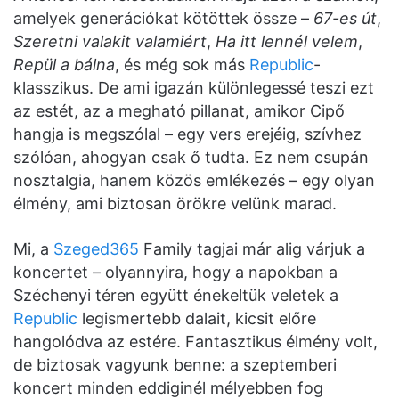
amelyek generációkat kötöttek össze –
67-es út
,
Szeretni valakit valamiért
,
Ha itt lennél velem
,
Repül a bálna
, és még sok más
Republic
-
klasszikus. De ami igazán különlegessé teszi ezt
az estét, az a megható pillanat, amikor Cipő
hangja is megszólal – egy vers erejéig, szívhez
szólóan, ahogyan csak ő tudta. Ez nem csupán
nosztalgia, hanem közös emlékezés – egy olyan
élmény, ami biztosan örökre velünk marad.
Mi, a
Szeged365
Family tagjai már alig várjuk a
koncertet – olyannyira, hogy a napokban a
Széchenyi téren együtt énekeltük veletek a
Republic
legismertebb dalait, kicsit előre
hangolódva az estére. Fantasztikus élmény volt,
de biztosak vagyunk benne: a szeptemberi
koncert minden eddiginél mélyebben fog