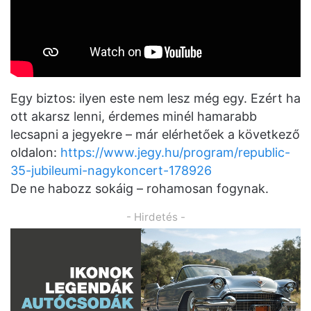
Egy biztos: ilyen este nem lesz még egy. Ezért ha
ott akarsz lenni, érdemes minél hamarabb
lecsapni a jegyekre – már elérhetőek a következő
oldalon:
https://www.jegy.hu/program/republic-
35-jubileumi-nagykoncert-178926
De ne habozz sokáig – rohamosan fogynak.
- Hirdetés -