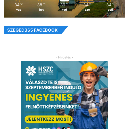
34
38
39
34
34
℃
℃
℃
℃
℃
vas
hét
ked
sze
csü
SZEGED365 FACEBOOK
- Hirdetés -