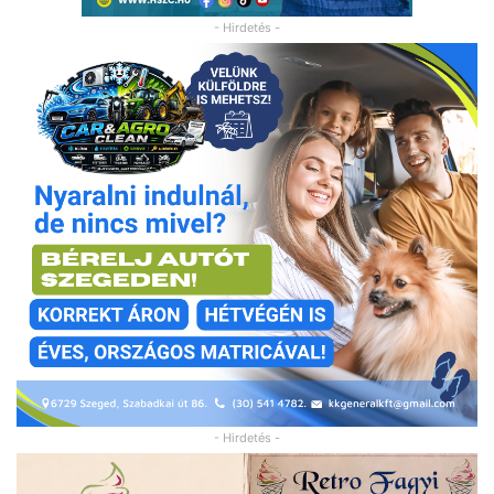
- Hirdetés -
- Hirdetés -