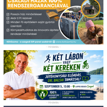
- Hirdetés -
- Hirdetés -