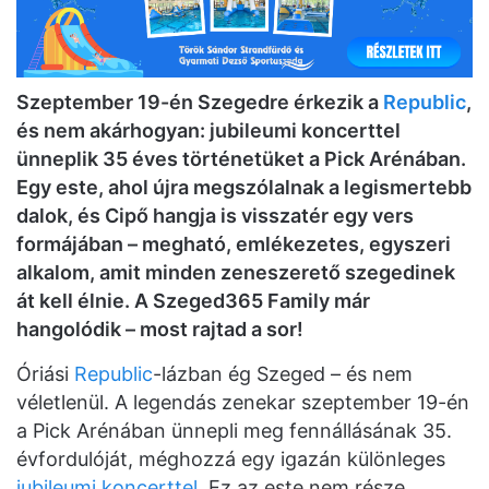
Szeptember 19-én Szegedre érkezik a
Republic
,
és nem akárhogyan: jubileumi koncerttel
ünneplik 35 éves történetüket a Pick Arénában.
Egy este, ahol újra megszólalnak a legismertebb
dalok, és Cipő hangja is visszatér egy vers
formájában – megható, emlékezetes, egyszeri
alkalom, amit minden zeneszerető szegedinek
át kell élnie. A Szeged365 Family már
hangolódik – most rajtad a sor!
Óriási
Republic
-lázban ég Szeged – és nem
véletlenül. A legendás zenekar szeptember 19-én
a Pick Arénában ünnepli meg fennállásának 35.
évfordulóját, méghozzá egy igazán különleges
jubileumi koncerttel
. Ez az este nem része