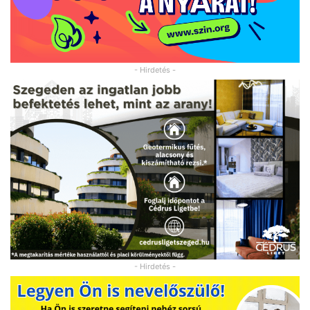
- Hirdetés -
- Hirdetés -