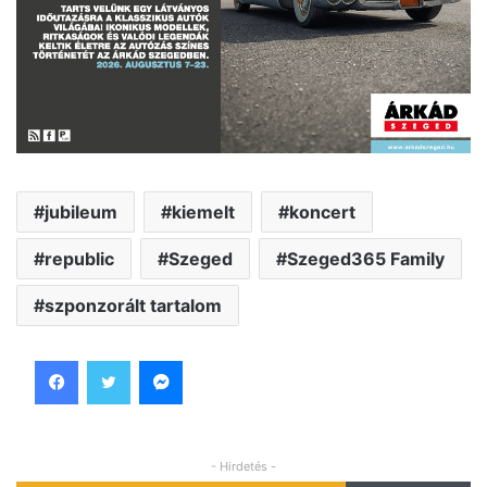
jubileum
kiemelt
koncert
republic
Szeged
Szeged365 Family
szponzorált tartalom
Facebook
Twitter
Messenger
- Hirdetés -