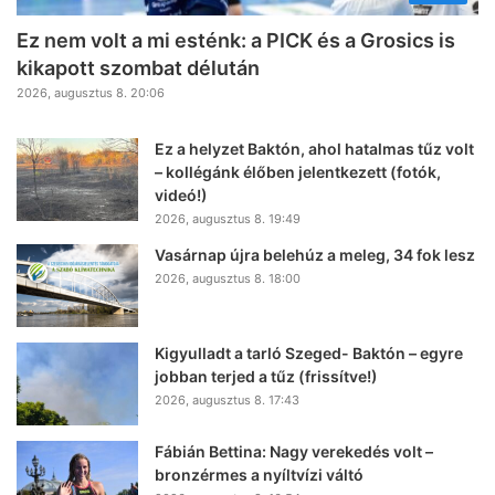
Ez nem volt a mi esténk: a PICK és a Grosics is
kikapott szombat délután
2026, augusztus 8. 20:06
Ez a helyzet Baktón, ahol hatalmas tűz volt
– kollégánk élőben jelentkezett (fotók,
videó!)
2026, augusztus 8. 19:49
Vasárnap újra belehúz a meleg, 34 fok lesz
2026, augusztus 8. 18:00
Kigyulladt a tarló Szeged- Baktón – egyre
jobban terjed a tűz (frissítve!)
2026, augusztus 8. 17:43
Fábián Bettina: Nagy verekedés volt –
bronzérmes a nyíltvízi váltó