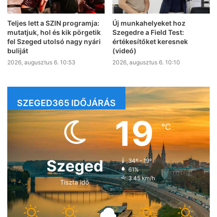
Teljes lett a SZIN programja:
Új munkahelyeket hoz
mutatjuk, hol és kik pörgetik
Szegedre a Field Test:
fel Szeged utolsó nagy nyári
értékesítőket keresnek
buliját
(videó)
2026, augusztus 6. 10:53
2026, augusztus 6. 10:10
SZEGED365 IDŐJÁRÁS
19
℃
Szeged
34º - 19º
61%
3.45 km/h
Tiszta idő