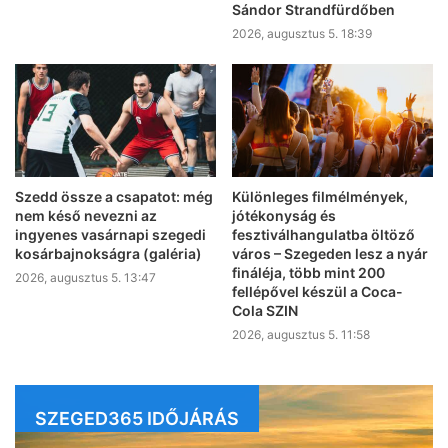
Sándor Strandfürdőben
2026, augusztus 5. 18:39
Szedd össze a csapatot: még
Különleges filmélmények,
nem késő nevezni az
jótékonyság és
ingyenes vasárnapi szegedi
fesztiválhangulatba öltöző
kosárbajnokságra (galéria)
város – Szegeden lesz a nyár
fináléja, több mint 200
2026, augusztus 5. 13:47
fellépővel készül a Coca-
Cola SZIN
2026, augusztus 5. 11:58
SZEGED365 IDŐJÁRÁS