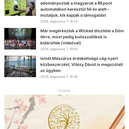
adományoztak a magyarok a REpont
automatákon keresztül fél év alatt –
mutatjuk, kik kapják a támogatást
2026, augusztus 7. 19:22
Már megérkeztek a Wicked díszletei a Dóm
térre, most pedig kulisszatitkok is
kiderültek (videóval)
2026, augusztus 7. 19:05
Ismét Mészáros érdekeltségű cég nyert
közbeszerzést, Vitézy Dávid is megszólalt
az ügyben
2026, augusztus 7. 18:36
- Hirdetés -