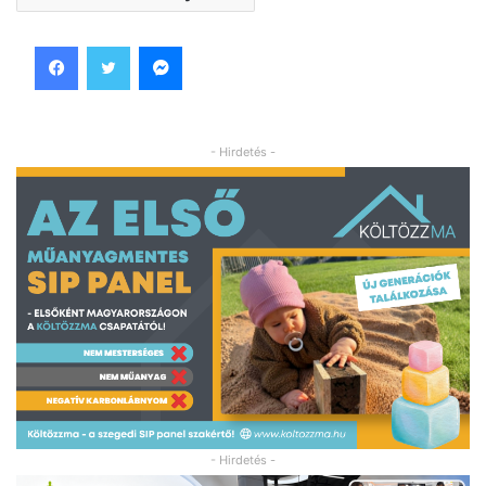
Facebook
Twitter
Messenger
- Hirdetés -
- Hirdetés -