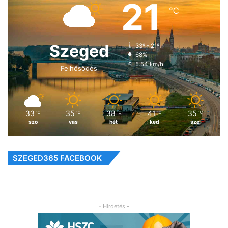
21
℃
Szeged
33º - 21º
68%
5.54 km/h
Felhősödés
33
35
38
41
35
℃
℃
℃
℃
℃
szo
vas
hét
ked
sze
SZEGED365 FACEBOOK
- Hirdetés -