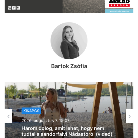
Bartok Zsófia
KIKAPCS
2026, augusztus 7. 12:27
Na, ez mennyire király már: 60 SZIN-
jegyet VIP-re húz fel a Coca-Cola
Szegeden!