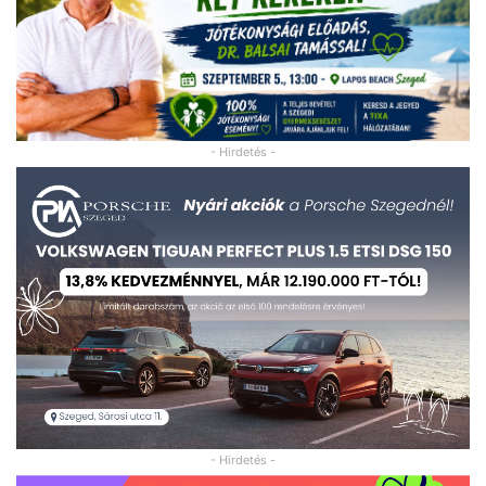
- Hirdetés -
- Hirdetés -