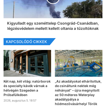
Kigyulladt egy szeméttelep Csongrád-Csanádban,
légzésvédelem mellett kellett oltania a tűzoltóknak
KAPCSOLÓDÓ CIKKEK
Két nap, két világ: natúrborok
„Az akadályokat elhárítottuk,
és specialty kávék várnak a
de csináltunk nektek még
hétvégén Szegeden a
néhányat” – újra megnyitott
Próbafülkében
az 50 méteres Waterplay
akadálypálya a
2026, augusztus 5. 18:57
hódmezővásárhelyi Török