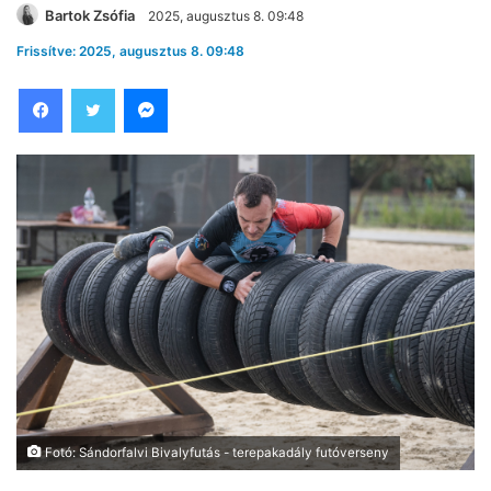
Bartok Zsófia
2025, augusztus 8. 09:48
Frissítve: 2025, augusztus 8. 09:48
Facebook
Twitter
Messenger
Fotó: Sándorfalvi Bivalyfutás - terepakadály futóverseny