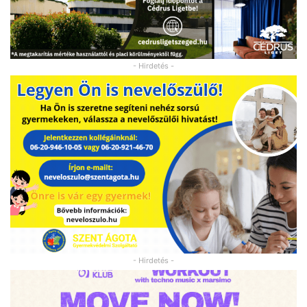
- Hirdetés -
- Hirdetés -