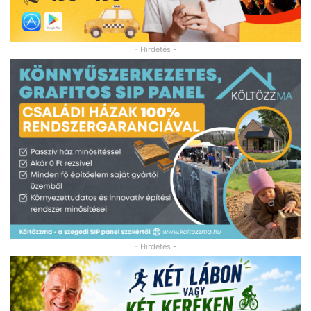
- Hirdetés -
- Hirdetés -