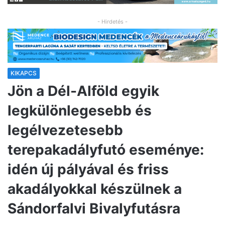
- Hirdetés -
KIKAPCS
Jön a Dél-Alföld egyik
legkülönlegesebb és
legélvezetesebb
terepakadályfutó eseménye:
idén új pályával és friss
akadályokkal készülnek a
Sándorfalvi Bivalyfutásra