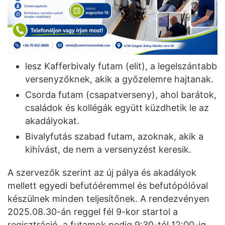
lesz Kafferbivaly futam (elit), a legelszántabb
versenyzőknek, akik a győzelemre hajtanak.
Csorda futam (csapatverseny), ahol barátok,
családok és kollégák együtt küzdhetik le az
akadályokat.
Bivalyfutás szabad futam, azoknak, akik a
kihívást, de nem a versenyzést keresik.
A szervezők szerint az új pálya és akadályok
mellett egyedi befutóéremmel és befutópólóval
készülnek minden teljesítőnek. A rendezvényen
2025.08.30-án reggel fél 9-kor startol a
regisztráció, a futamok pedig 9:30-tól 12:00-ig