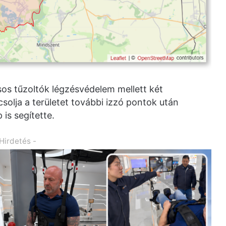
sos tűzoltók légzésvédelem mellett két
ocsolja a területet további izzó pontok után
is segítette.
 Hirdetés -