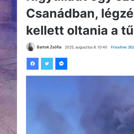
Csanádban, légzé
kellett oltania a 
Bartok Zsófia
2025, augusztus 8. 10:40
Frissítve: 20
Facebook
Twitter
Messenger