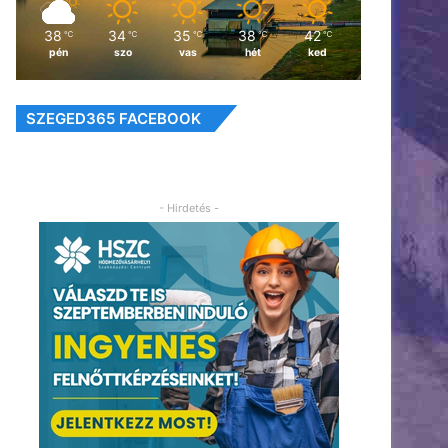
38
34
35
38
42
℃
℃
℃
℃
℃
pén
szo
vas
hét
ked
SZEGED365 FACEBOOK
- Hirdetés -