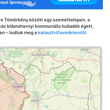
 és Tömörkény között egy szeméttelepen, a
záz köbméternyi kommunális hulladék égett,
en – tudtuk meg a
katasztrófavédelemtől.