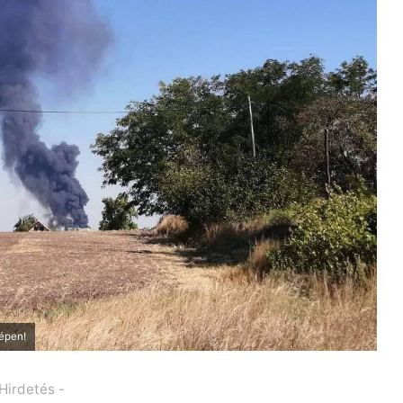
zépen!
 Hirdetés -