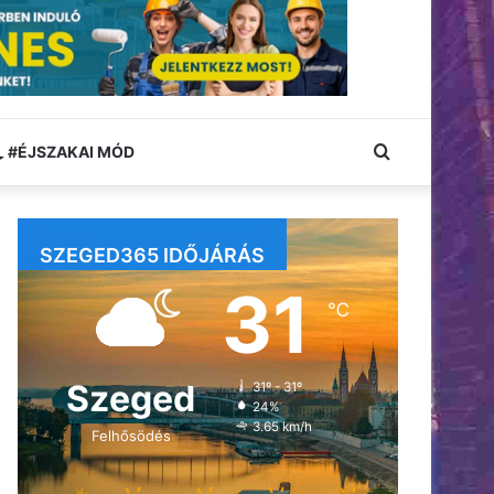
Keresés:
#ÉJSZAKAI MÓD
SZEGED365 IDŐJÁRÁS
31
℃
Szeged
31º - 31º
24%
3.65 km/h
Felhősödés