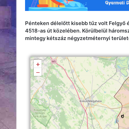
Pénteken délelőtt kisebb tűz volt Felgyő
4518-as út közelében. Körülbelül hároms
mintegy kétszáz négyzetméternyi terület