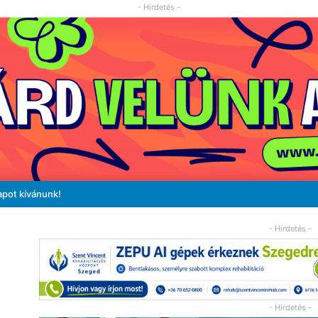
- Hirdetés -
apot kívánunk!
- Hirdetés -
- Hirdetés -