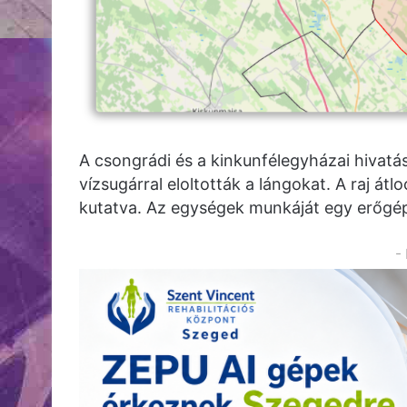
A csongrádi és a kinkunfélegyházai hivatá
vízsugárral eloltották a lángokat. A raj átl
kutatva. Az egységek munkáját egy erőgép 
-