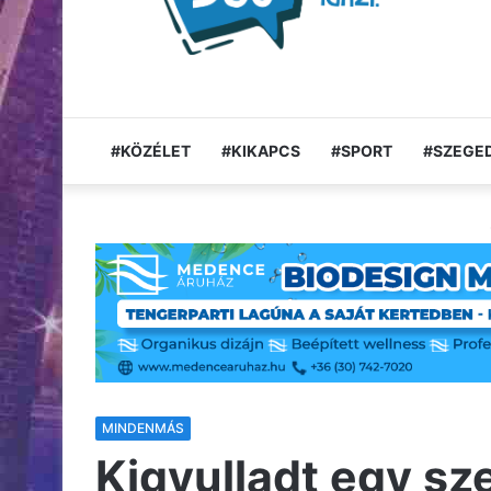
#KÖZÉLET
#KIKAPCS
#SPORT
#SZEGED
MINDENMÁS
Kigyulladt egy s