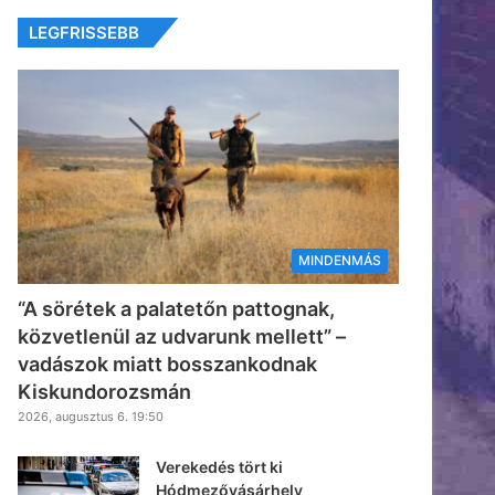
LEGFRISSEBB
MINDENMÁS
“A sörétek a palatetőn pattognak,
közvetlenül az udvarunk mellett” –
vadászok miatt bosszankodnak
Kiskundorozsmán
2026, augusztus 6. 19:50
Verekedés tört ki
Hódmezővásárhely