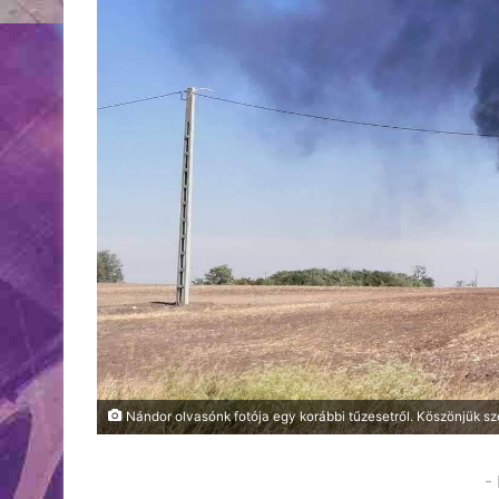
Nándor olvasónk fotója egy korábbi tűzesetről. Köszönjük s
-