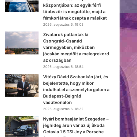
központjában: az egyik férfi
többször is megütötte, majd a
fémkorlátnak csapta a másikat
2026, augusztus 6. 19:08
Zivatarok pattantak ki
Csongrád-Csanád
vármegyében, miközben
jócskán megdőlt a melegrekord
az országban
2026, augusztus 6. 18:54
Vitézy Dávid Szabadkán járt, és
bejelentette, hogy mikor
indulhat el a személyforgalom a
Budapest-Belgrád
vasútvonalon
2026, augusztus 6. 18:32
Nyári bombaajánlat Szegeden –
jéghideg áron vár az új Škoda
Octavia 1.5 TSI Joy a Porsche