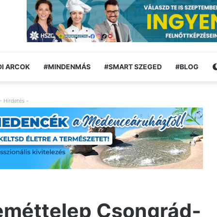
I ARCOK
#MINDENMÁS
#SMART SZEGED
#BLOG
- Hirdetés -
zeméttelep Csongrád-