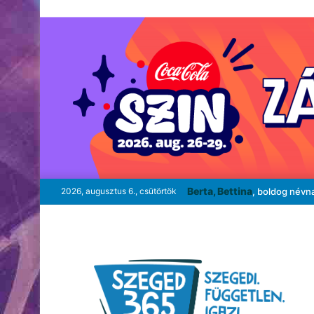
Berta, Bettina
2026, augusztus 6., csütörtök
, boldog névn