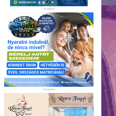
- Hirdetés -
- Hirdetés -