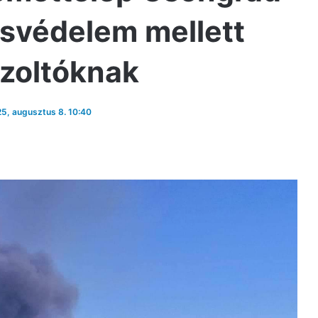
svédelem mellett
tűzoltóknak
25, augusztus 8. 10:40