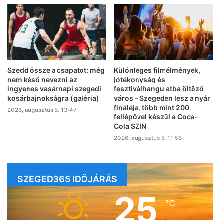
Szedd össze a csapatot: még
Különleges filmélmények,
nem késő nevezni az
jótékonyság és
ingyenes vasárnapi szegedi
fesztiválhangulatba öltöző
kosárbajnokságra (galéria)
város – Szegeden lesz a nyár
fináléja, több mint 200
2026, augusztus 5. 13:47
fellépővel készül a Coca-
Cola SZIN
2026, augusztus 5. 11:58
SZEGED365 IDŐJÁRÁS
25
℃