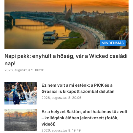
MINDENMÁS
Napi pakk: enyhült a hőség, vár a Wicked családi
nap!
2026, augusztus 9. 06:30
Ez nem volt a mi esténk: a PICK és a
Grosics is kikapott szombat délután
2026, augusztus 8. 20:06
Ez a helyzet Baktón, ahol hatalmas tűz volt
– kollégánk élőben jelentkezett (fotók,
videó!)
2026, augusztus 8. 19:49