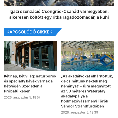
Igazi szenzáció Csongrád-Csanád vármegyében:
sikeresen költött egy ritka ragadozómadár, a kuhi
KAPCSOLÓDÓ CIKKEK
Két nap, két világ: natúrborok
„Az akadályokat elhárítottuk,
és specialty kávék várnak a
de csináltunk nektek még
hétvégén Szegeden a
néhányat” – újra megnyitott
Próbafülkében
az 50 méteres Waterplay
akadálypálya a
2026, augusztus 5. 18:57
hódmezővásárhelyi Török
Sándor Strandfürdőben
2026, augusztus 5. 18:39