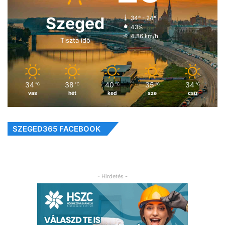
Szeged
34º - 24º
43%
4.86 km/h
Tiszta idő
34
38
40
35
34
℃
℃
℃
℃
℃
vas
hét
ked
sze
csü
SZEGED365 FACEBOOK
- Hirdetés -