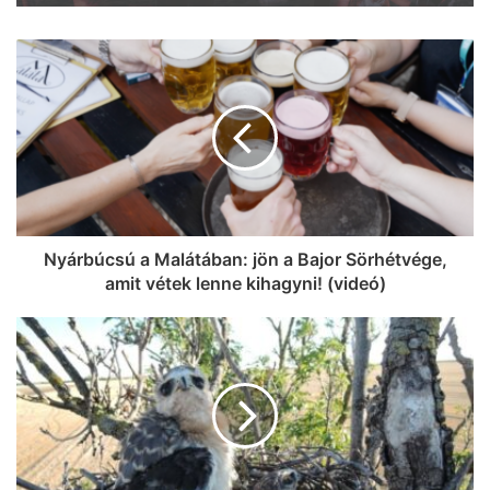
legextrább programjait a Napfény
Városában!
Na, ez mennyire király már: 60 SZIN-
jegyet VIP-re húz fel a Coca-Cola
Szegeden!
Nyárbúcsú a Malátában: jön a Bajor Sörhétvége,
amit vétek lenne kihagyni! (videó)