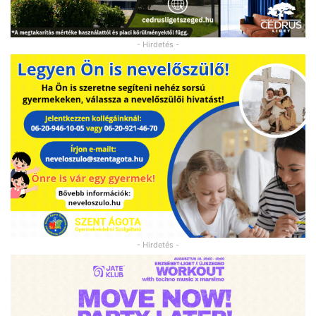
- Hirdetés -
- Hirdetés -