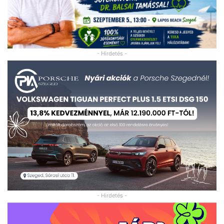
- Hirdetés -
- Hirdetés -