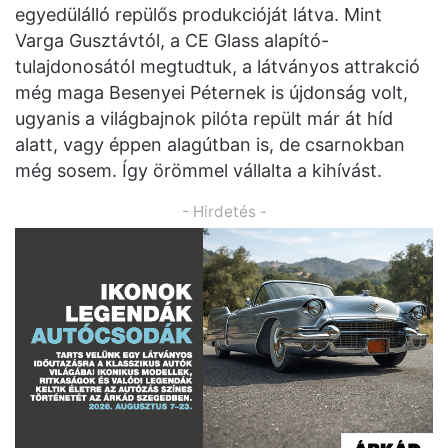
egyedülálló repülős produkcióját látva. Mint
Varga Gusztávtól, a CE Glass alapító-
tulajdonosától megtudtuk, a látványos attrakció
még maga Besenyei Péternek is újdonság volt,
ugyanis a világbajnok pilóta repült már át híd
alatt, vagy éppen alagútban is, de csarnokban
még sosem. Így örömmel vállalta a kihívást.
- Hirdetés -