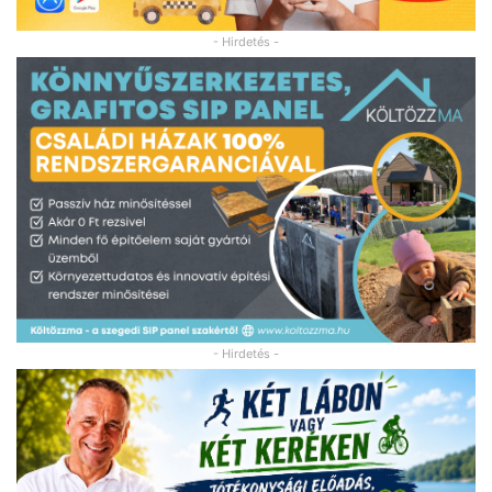
- Hirdetés -
- Hirdetés -