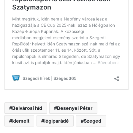
Belvárosi híd
Besenyei Péter
kiemelt
légiparádé
Szeged