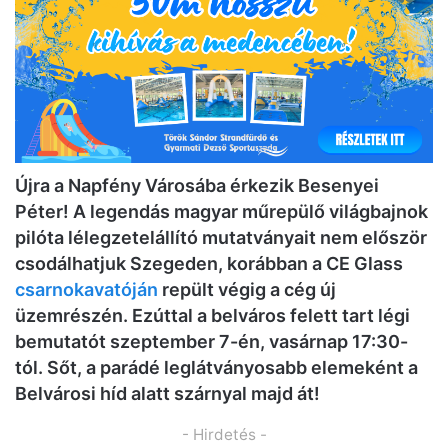
Újra a Napfény Városába érkezik Besenyei
Péter! A legendás magyar műrepülő világbajnok
pilóta lélegzetelállító mutatványait nem először
csodálhatjuk Szegeden, korábban a CE Glass
csarnokavatóján
repült végig a cég új
üzemrészén. Ezúttal a belváros felett tart légi
bemutatót szeptember 7-én, vasárnap 17:30-
tól. Sőt, a parádé leglátványosabb elemeként a
Belvárosi híd alatt szárnyal majd át!
- Hirdetés -