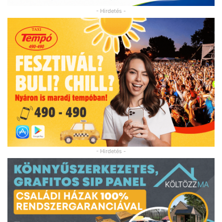
- Hirdetés -
- Hirdetés -