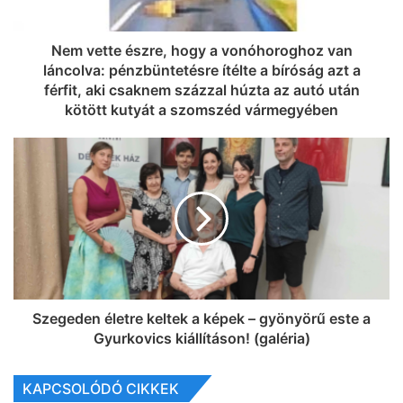
Nem vette észre, hogy a vonóhoroghoz van
láncolva: pénzbüntetésre ítélte a bíróság azt a
férfit, aki csaknem százzal húzta az autó után
kötött kutyát a szomszéd vármegyében
Szegeden életre keltek a képek – gyönyörű este a
Gyurkovics kiállításon! (galéria)
KAPCSOLÓDÓ CIKKEK