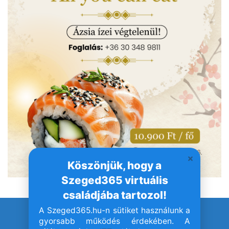
Köszönjük, hogy a
Szeged365 virtuális
családjába tartozol!
A Szeged365.hu-n sütiket használunk a
© Szeged365.hu I Minden jog fenntartva!
gyorsabb működés érdekében. A