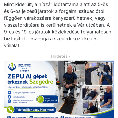
Mint kiderült, a hídzár időtartama alatt az 5-ös
és 6-os jelzésű járatok a forgalmi szituációtól
függően várakozásra kényszerülhetnek, vagy
visszafordításra is kerülhetnek a Vár utcában. A
9-es és 19-es járatok közlekedése folyamatosan
biztosított lesz – írja a szegedi közlekedési
vállalat.
- Hirdetés -