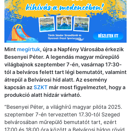
Mint
megírtuk
, újra a Napfény Városába érkezik
Besenyei Péter. A legendás magyar műrepülő
világbajnok szeptember 7-én, vasárnap 17:30-
tól a belváros felett tart légi bemutatót, valamint
átrepül a Belvárosi híd alatt. Az esemény
kapcsán az
SZKT
már most figyelmeztet, hogy a
produkció alatt hídzár várható.
“Besenyei Péter, a világhírű magyar pilóta 2025.
szeptember 7-én tervezetten 17.30-tól Szeged
belvárosában műrepülő bemutatót tart, ezért
17:00 és 18:00 óra között a Belvárosi hídon rövid