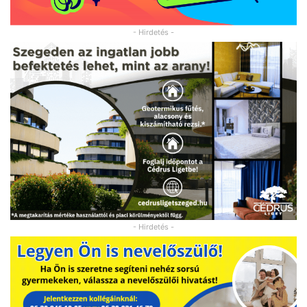
- Hirdetés -
- Hirdetés -