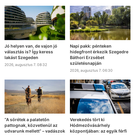
Jó helyen van, de vajon jó
Napi pakk: pénteken
választás is? Így keress
hidegfront érkezik Szegedre
lakást Szegeden
Báthori Erzsébet
születésnapján
2026, augusztus 7. 08:32
2026, augusztus 7. 06:30
“A sörétek a palatetőn
Verekedés tört ki
pattognak, közvetlenül az
Hódmezővásárhely
udvarunk mellett” – vadászok
központjában: az egyik férfi