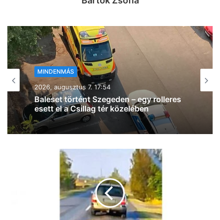
Bartok Zsófia
MINDENMÁS
2026, augusztus 7. 17:26
Folytatódik az éjszakai permetezés
Szegeden – mutatjuk, mire kell figyelni