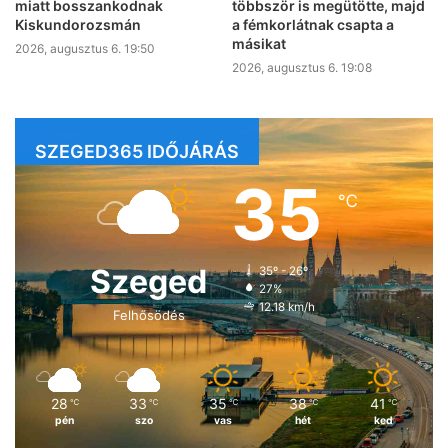
miatt bosszankodnak
többször is megütötte, majd
Kiskundorozsmán
a fémkorlátnak csapta a
másikat
2026, augusztus 6. 19:50
2026, augusztus 6. 19:08
SZEGED365 IDŐJÁRÁS
35
℃
Szeged
35º - 26º
27%
12.18 km/h
Felhősödés
28
33
35
38
41
℃
℃
℃
℃
℃
pén
szo
vas
hét
ked