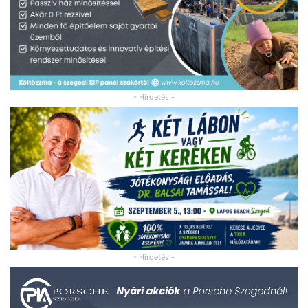
- Hirdetés -
- Hirdetés -