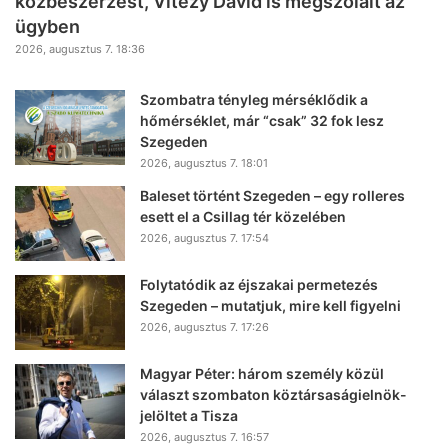
közbeszerzést, Vitézy Dávid is megszólalt az
ügyben
2026, augusztus 7. 18:36
Szombatra tényleg mérséklődik a
hőmérséklet, már “csak” 32 fok lesz
Szegeden
2026, augusztus 7. 18:01
Baleset történt Szegeden – egy rolleres
esett el a Csillag tér közelében
2026, augusztus 7. 17:54
Folytatódik az éjszakai permetezés
Szegeden – mutatjuk, mire kell figyelni
2026, augusztus 7. 17:26
Magyar Péter: három személy közül
választ szombaton köztársaságielnök-
jelöltet a Tisza
2026, augusztus 7. 16:57