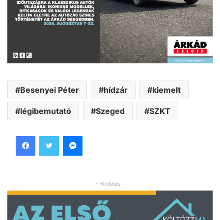
Besenyei Péter
hídzár
kiemelt
légibemutató
Szeged
SZKT
Facebook
Twitter
Messenger
- Hirdetés -