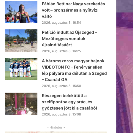
Fábián Bettina: Nagy verekedés
volt – bronzérmes a nyíltvízi
váltó
2026, augusztus 8. 16:54
Petíció indult az Újszeged –
Mezőhegyes vonatok
újraindításáért
2026, augusztus 8. 16:25
A háromszoros magyar bajnok
VIDEOTON FC – Fehérvár ellen
lép pályára ma délután a Szeged
– Csanád GA
2026, augusztus 8. 15:50
Részegen belekötött a
szelfipontba egy srác, és
győztesen jött ki a csatából
2026, augusztus 8. 15:08
- Hirdetés -