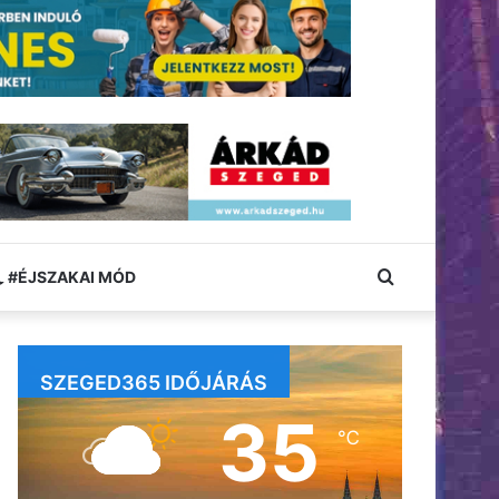
Keresés:
#ÉJSZAKAI MÓD
SZEGED365 IDŐJÁRÁS
35
℃