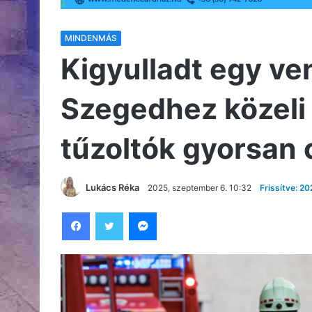
MINDENMÁS
Kigyulladt egy ve
Szegedhez közeli 
tűzoltók gyorsan
Lukács Réka
2025, szeptember 6. 10:32
Frissítve: 2
Facebook
Twitter
Messenger