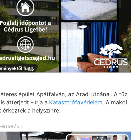
teres épület Apátfalván, az Aradi utcánál. A tűz
s átterjedt – írja a
Katasztrófavédelem
. A makói
 érkeztek a helyszínre.
 Hirdetés -