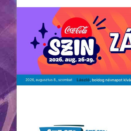
László
2026, augusztus 8., szombat
, boldog névnapot kív