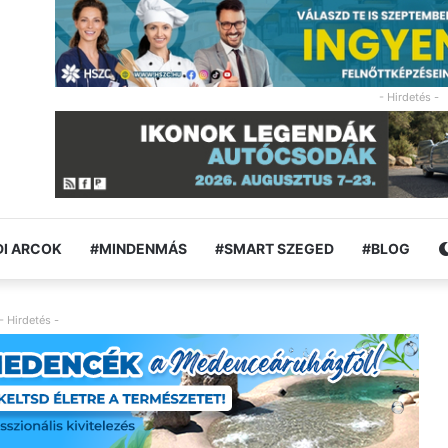
- Hirdetés -
I ARCOK
#MINDENMÁS
#SMART SZEGED
#BLOG
- Hirdetés -