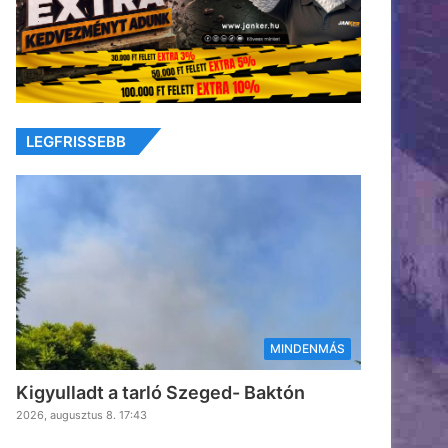
LEGFRISSEBB
MINDENMÁS
Kigyulladt a tarló Szeged- Baktón
2026, augusztus 8. 17:43