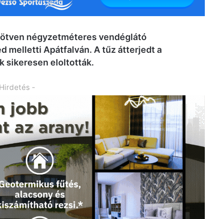
el ötven négyzetméteres vendéglátó
 melletti Apátfalván. A tűz átterjedt a
k sikeresen eloltották.
 Hirdetés -