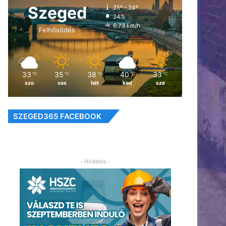
Szeged
35º - 24º
24%
6.73 km/h
Felhősödés
33
35
38
40
33
℃
℃
℃
℃
℃
szo
vas
hét
ked
sze
SZEGED365 FACEBOOK
- Hirdetés -