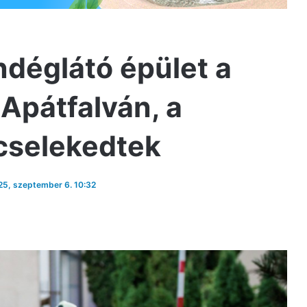
ndéglátó épület a
Apátfalván, a
 cselekedtek
025, szeptember 6. 10:32