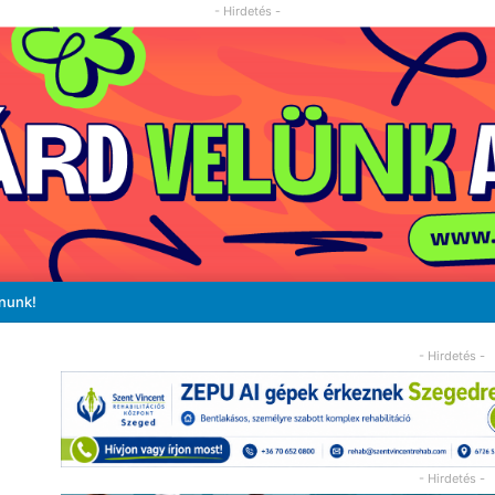
- Hirdetés -
ánunk!
- Hirdetés -
- Hirdetés -