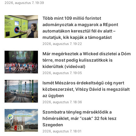
2026, augusztus 7. 19:39
Több mint 109 millió forintot
adományoztak a magyarok a REpont
automatákon keresztül fél év alatt –
mutatjuk, kik kapják a támogatást
2026, augusztus 7. 19:22
Már megérkeztek a Wicked díszletei a Dóm
térre, most pedig kulisszatitkok is
kiderültek (videóval)
2026, augusztus 7. 19:05
Ismét Mészáros érdekeltségű cég nyert
közbeszerzést, Vitézy Dávid is megszólalt
az ügyben
2026, augusztus 7. 18:36
Szombatra tényleg mérséklődik a
hőmérséklet, már “csak” 32 fok lesz
Szegeden
2026, augusztus 7. 18:01