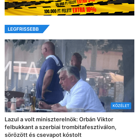
LEGFRISSEBB
KÖZÉLET
Lazul a volt miniszterelnök: Orbán Viktor
felbukkant a szerbiai trombitafesztiválon,
sörözött és csevapot kóstolt