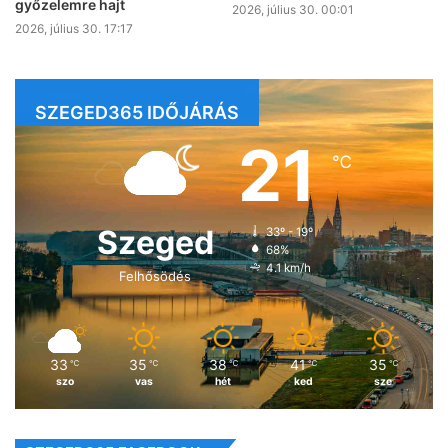
győzelemre hajt
2026, július 30. 00:01
2026, július 30. 17:17
SZEGED365 IDŐJÁRÁS
21
℃
Szeged
33º - 19º
68%
4.1 km/h
Felhősödés
33
35
38
41
35
℃
℃
℃
℃
℃
szo
vas
hét
ked
sze