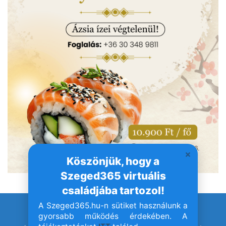
Köszönjük, hogy a
Szeged365 virtuális
családjába tartozol!
A Szeged365.hu-n sütiket használunk a
© Szeged365.hu I Minden jog fenntartva!
gyorsabb működés érdekében. A