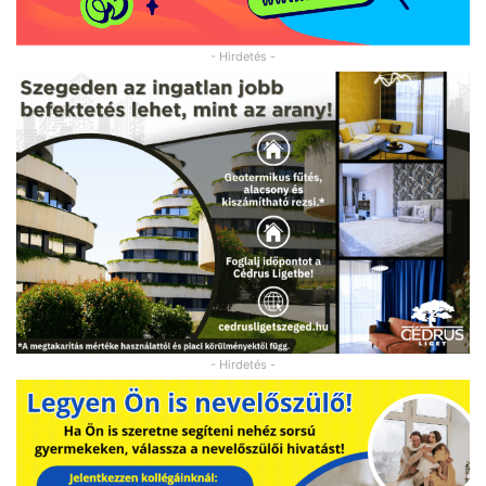
- Hirdetés -
- Hirdetés -