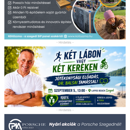
- Hirdetés -
- Hirdetés -