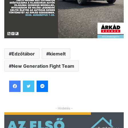
Edzőtábor
kiemelt
New Generation Fight Team
Facebook
Twitter
Messenger
- Hirdetés -