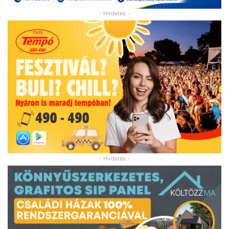
- Hirdetés -
- Hirdetés -