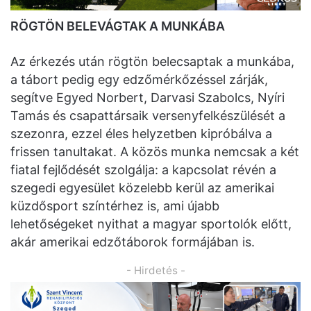
RÖGTÖN BELEVÁGTAK A MUNKÁBA
Az érkezés után rögtön belecsaptak a munkába,
a tábort pedig egy edzőmérkőzéssel zárják,
segítve Egyed Norbert, Darvasi Szabolcs, Nyíri
Tamás és csapattársaik versenyfelkészülését a
szezonra, ezzel éles helyzetben kipróbálva a
frissen tanultakat. A közös munka nemcsak a két
fiatal fejlődését szolgálja: a kapcsolat révén a
szegedi egyesület közelebb kerül az amerikai
küzdősport színtérhez is, ami újabb
lehetőségeket nyithat a magyar sportolók előtt,
akár amerikai edzőtáborok formájában is.
- Hirdetés -