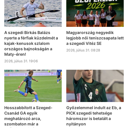
A szegedi Birkás Balázs
Magyarország negyedik
nyerte a férfiak küzdelmét a
legjobb női teniszcsapata lett
kajak-kenusok szlalom
a szegedi Vitéz SE
országos bajnokságán a
2026, július 31. 08:28
Maty-éren!
2026, július 31. 19:06
Hosszabbított a Szeged-
Győzelemmel indult az Eb, a
Csanád GA egyik
PICK szegedi tehetsége
meghatározó arca,
háromszor is betalált a
szombaton már a
nyitányon