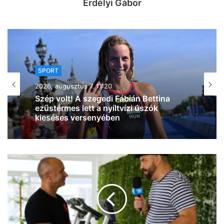
Erdélyi Gábor
SPORT
2026, augusztus 6. 16:01
A szegedi Takács Benedek ezüstérmes
lett a Squash Egyetemi
Világbajnokságon (fotó)