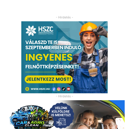
- Hirdetés -
- Hirdetés -