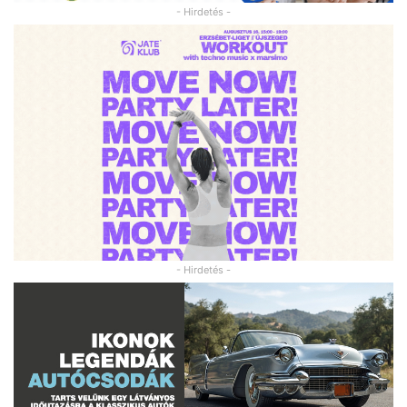
- Hirdetés -
- Hirdetés -