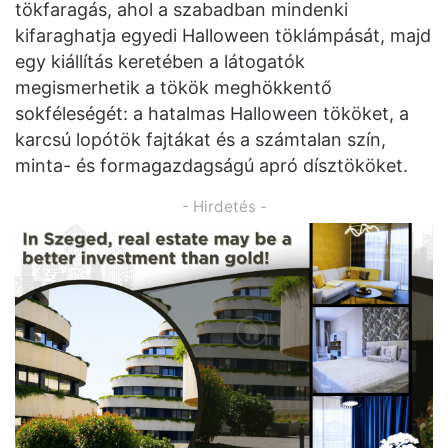
tökfaragás, ahol a szabadban mindenki
kifaraghatja egyedi Halloween töklámpását, majd
egy kiállítás keretében a látogatók
megismerhetik a tökök meghökkentő
sokféleségét: a hatalmas Halloween tököket, a
karcsú lopótök fajtákat és a számtalan szín,
minta- és formagazdagságú apró dísztököket.
- Hirdetés -