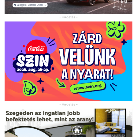
- Hirdetés -
- Hirdetés -