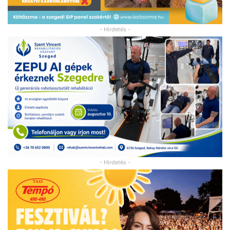
- Hirdetés -
- Hirdetés -