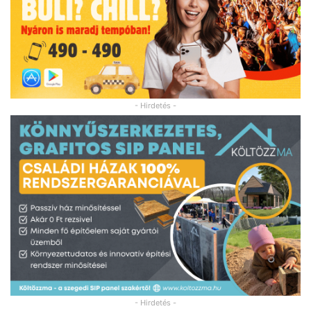
- Hirdetés -
- Hirdetés -