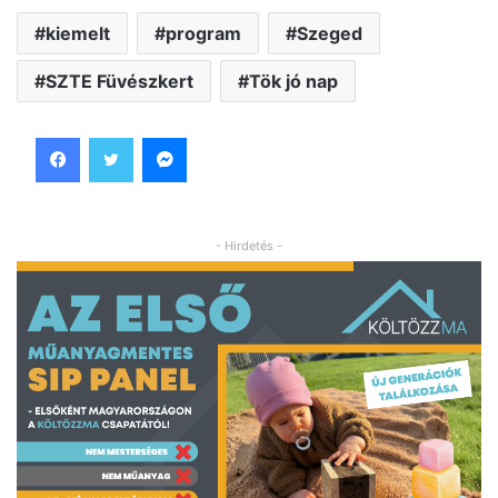
kiemelt
program
Szeged
SZTE Füvészkert
Tök jó nap
Facebook
Twitter
Messenger
- Hirdetés -