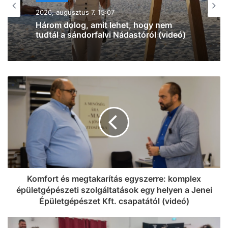
2026, augusztus 7. 12:27
Na, ez mennyire király már: 60 SZIN-
jegyet VIP-re húz fel a Coca-Cola
Szegeden!
Komfort és megtakarítás egyszerre: komplex
épületgépészeti szolgáltatások egy helyen a Jenei
Épületgépészet Kft. csapatától (videó)