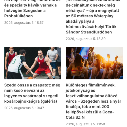
és specialty kávék várnak a
de csináltunk nektek még
hétvégén Szegeden a
néhányat” – újra megnyitott
Próbafülkében
az 50 méteres Waterplay
akadálypálya a
2026, augusztus 5. 18:57
hódmezővásárhelyi Török
Sándor Strandfürdőben
2026, augusztus 5. 18:39
Szedd össze a csapatot: még
Különleges filmélmények,
nem késő nevezni az
jótékonyság és
ingyenes vasárnapi szegedi
fesztiválhangulatba öltöző
kosárbajnokságra (galéria)
város – Szegeden lesz a nyár
fináléja, több mint 200
2026, augusztus 5. 13:47
fellépővel készül a Coca-
Cola SZIN
2026, augusztus 5. 11:58