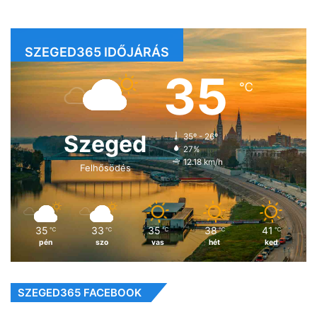
SZEGED365 IDŐJÁRÁS
35
℃
Szeged
35º - 26º
27%
12.18 km/h
Felhősödés
35
33
35
38
41
℃
℃
℃
℃
℃
pén
szo
vas
hét
ked
SZEGED365 FACEBOOK