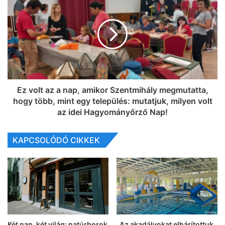
Ez volt az a nap, amikor Szentmihály megmutatta,
hogy több, mint egy település: mutatjuk, milyen volt
az idei Hagyományőrző Nap!
KAPCSOLÓDÓ CIKKEK
Két nap, két világ: natúrborok
„Az akadályokat elhárítottuk,