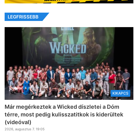
LEGFRISSEBB
KIKAPCS
Már megérkeztek a Wicked díszletei a Dóm
térre, most pedig kulisszatitkok is kiderültek
(videóval)
2026, augusztus 7. 19:05