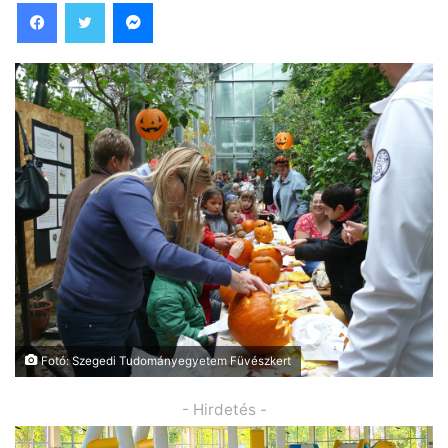
Facebook
Twitter
Messenger
Fotó: Szegedi Tudományegyetem Füvészkert
- Hirdetés -