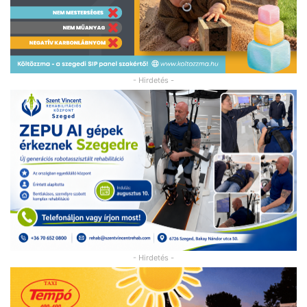
- Hirdetés -
- Hirdetés -