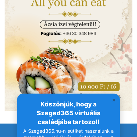
Köszönjük, hogy a
Szeged365 virtuális
családjába tartozol!
A Szeged365.hu-n sütiket használunk a
© Szeged365.hu I Minden jog fenntartva!