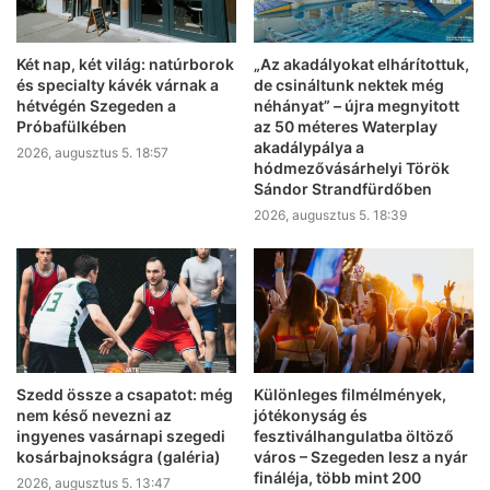
Két nap, két világ: natúrborok
„Az akadályokat elhárítottuk,
és specialty kávék várnak a
de csináltunk nektek még
hétvégén Szegeden a
néhányat” – újra megnyitott
Próbafülkében
az 50 méteres Waterplay
akadálypálya a
2026, augusztus 5. 18:57
hódmezővásárhelyi Török
Sándor Strandfürdőben
2026, augusztus 5. 18:39
Szedd össze a csapatot: még
Különleges filmélmények,
nem késő nevezni az
jótékonyság és
ingyenes vasárnapi szegedi
fesztiválhangulatba öltöző
kosárbajnokságra (galéria)
város – Szegeden lesz a nyár
fináléja, több mint 200
2026, augusztus 5. 13:47