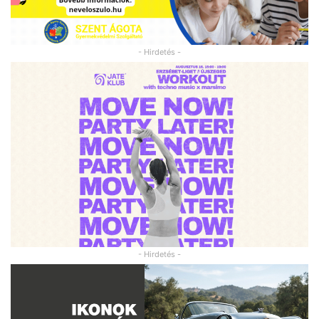
- Hirdetés -
- Hirdetés -