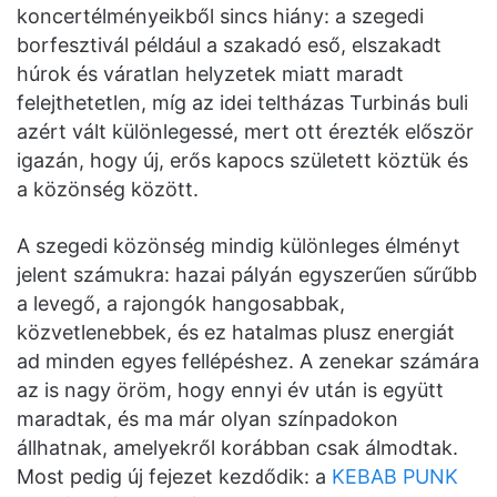
koncertélményeikből sincs hiány: a szegedi
borfesztivál például a szakadó eső, elszakadt
húrok és váratlan helyzetek miatt maradt
felejthetetlen, míg az idei teltházas Turbinás buli
azért vált különlegessé, mert ott érezték először
igazán, hogy új, erős kapocs született köztük és
a közönség között.
A szegedi közönség mindig különleges élményt
jelent számukra: hazai pályán egyszerűen sűrűbb
a levegő, a rajongók hangosabbak,
közvetlenebbek, és ez hatalmas plusz energiát
ad minden egyes fellépéshez. A zenekar számára
az is nagy öröm, hogy ennyi év után is együtt
maradtak, és ma már olyan színpadokon
állhatnak, amelyekről korábban csak álmodtak.
Most pedig új fejezet kezdődik: a
KEBAB PUNK