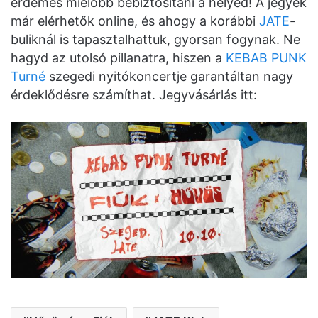
érdemes mielőbb bebiztosítani a helyed! A jegyek
már elérhetők online, és ahogy a korábbi
JATE
-
buliknál is tapasztalhattuk, gyorsan fogynak. Ne
hagyd az utolsó pillanatra, hiszen a
KEBAB PUNK
Turné
szegedi nyitókoncertje garantáltan nagy
érdeklődésre számíthat. Jegyvásárlás itt: