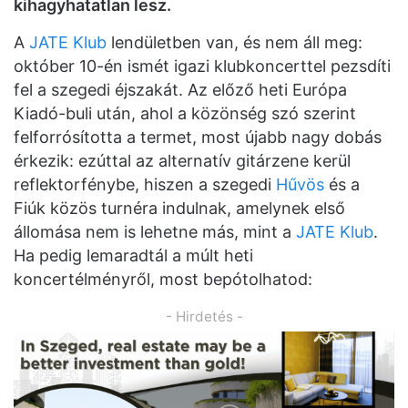
kihagyhatatlan lesz.
A
JATE Klub
lendületben van, és nem áll meg:
október 10-én ismét igazi klubkoncerttel pezsdíti
fel a szegedi éjszakát. Az előző heti Európa
Kiadó-buli után, ahol a közönség szó szerint
felforrósította a termet, most újabb nagy dobás
érkezik: ezúttal az alternatív gitárzene kerül
reflektorfénybe, hiszen a szegedi
Hűvös
és a
Fiúk közös turnéra indulnak, amelynek első
állomása nem is lehetne más, mint a
JATE Klub
.
Ha pedig lemaradtál a múlt heti
koncertélményről, most bepótolhatod:
- Hirdetés -