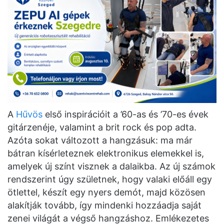
A
Hűvös
első inspirációit a ’60-as és ’70-es évek
gitárzenéje, valamint a brit rock és pop adta.
Azóta sokat változott a hangzásuk: ma már
bátran kísérleteznek elektronikus elemekkel is,
amelyek új színt visznek a dalaikba. Az új számok
rendszerint úgy születnek, hogy valaki előáll egy
ötlettel, készít egy nyers demót, majd közösen
alakítják tovább, így mindenki hozzáadja saját
zenei világát a végső hangzáshoz. Emlékezetes