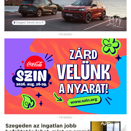
- Hirdetés -
- Hirdetés -