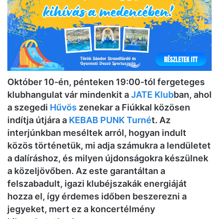
Október 10-én, pénteken 19:00-tól fergeteges
klubhangulat vár mindenkit a
JATE Klub
ban, ahol
a szegedi
Hűvös
zenekar a Fiúkkal közösen
indítja útjára a
KEBAB PUNK Turné
t. Az
interjúnkban meséltek arról, hogyan indult
közös történetük, mi adja számukra a lendületet
a dalíráshoz, és milyen újdonságokra készülnek
a közeljövőben. Az este garantáltan a
felszabadult, igazi klubéjszakák energiáját
hozza el, így érdemes időben beszerezni a
jegyeket, mert ez a koncertélmény