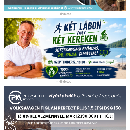
- Hirdetés -
- Hirdetés -