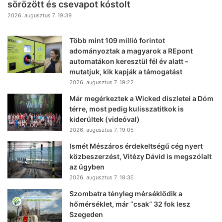
sörözött és csevapot kóstolt
2026, augusztus 7. 19:39
Több mint 109 millió forintot
adományoztak a magyarok a REpont
automatákon keresztül fél év alatt –
mutatjuk, kik kapják a támogatást
2026, augusztus 7. 19:22
Már megérkeztek a Wicked díszletei a Dóm
térre, most pedig kulisszatitkok is
kiderültek (videóval)
2026, augusztus 7. 19:05
Ismét Mészáros érdekeltségű cég nyert
közbeszerzést, Vitézy Dávid is megszólalt
az ügyben
2026, augusztus 7. 18:36
Szombatra tényleg mérséklődik a
hőmérséklet, már “csak” 32 fok lesz
Szegeden