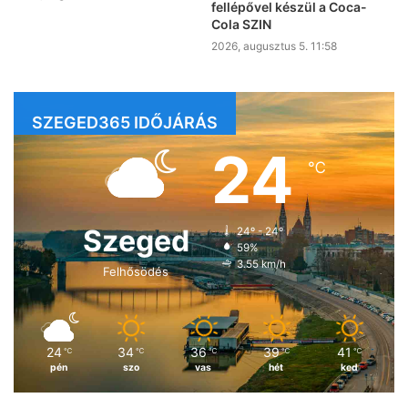
fellépővel készül a Coca-
Cola SZIN
2026, augusztus 5. 11:58
SZEGED365 IDŐJÁRÁS
24
℃
Szeged
24º - 24º
59%
3.55 km/h
Felhősödés
24
34
36
39
41
℃
℃
℃
℃
℃
pén
szo
vas
hét
ked