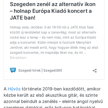
A
Hűvös
története 2019-ben kezdődött, amikor
kézbe került az első akusztikus gitár, és szinte
azonnal beindult a zenélés – eleinte angol nyelvű
szerelmes dalokkal, erős brit-pop hatásokkal.