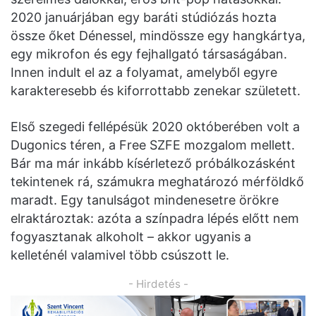
2020 januárjában egy baráti stúdiózás hozta
össze őket Dénessel, mindössze egy hangkártya,
egy mikrofon és egy fejhallgató társaságában.
Innen indult el az a folyamat, amelyből egyre
karakteresebb és kiforrottabb zenekar született.
Első szegedi fellépésük 2020 októberében volt a
Dugonics téren, a Free SZFE mozgalom mellett.
Bár ma már inkább kísérletező próbálkozásként
tekintenek rá, számukra meghatározó mérföldkő
maradt. Egy tanulságot mindenesetre örökre
elraktároztak: azóta a színpadra lépés előtt nem
fogyasztanak alkoholt – akkor ugyanis a
kelleténél valamivel több csúszott le.
- Hirdetés -