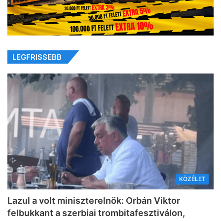
LEGFRISSEBB
KÖZÉLET
Lazul a volt miniszterelnök: Orbán Viktor
felbukkant a szerbiai trombitafesztiválon,