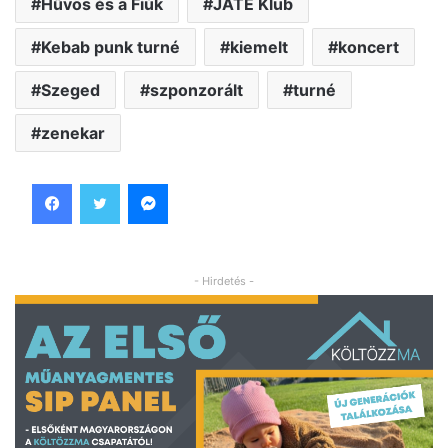
Hűvös és a Fiúk
JATE Klub
Kebab punk turné
kiemelt
koncert
Szeged
szponzorált
turné
zenekar
Facebook
Twitter
Messenger
- Hirdetés -