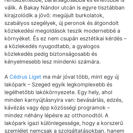
válik. A Bakay Nándor utcán is egyre tisztábban
kirajzolódik a jövő: megújult burkolatok,
szabályos szegélyek, új peronok és átgondolt
közlekedési megoldások teszik modernebbé a
környéket. És ez nem csupán esztétikai kérdés –
a közlekedés nyugodtabb, a gyalogos
közlekedés pedig biztonságosabb és
kényelmesebb lesz mindenki számára.
A
Cédrus Liget
ma már jóval több, mint egy új
lakópark – Szeged egyik legkomplexebb és
legélhetőbb lakókörnyezete. Egy hely, ahol
minden karnyújtásnyira van: bevásárlás, edzés,
kávézás vagy épp közösségi programok –
mindez néhány lépésre az otthonodtól. A
lakópark igazi különlegessége, hogy a korszerű
szemlélet nemcsak a szolgáltatásokban, hanem