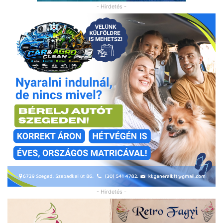
- Hirdetés -
- Hirdetés -