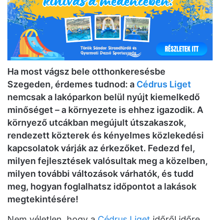
Ha most vágsz bele otthonkeresésbe
Szegeden, érdemes tudnod: a
Cédrus Liget
nemcsak a lakóparkon belül nyújt kiemelkedő
minőséget – a környezete is ehhez igazodik. A
környező utcákban megújult útszakaszok,
rendezett közterek és kényelmes közlekedési
kapcsolatok várják az érkezőket. Fedezd fel,
milyen fejlesztések valósultak meg a közelben,
milyen további változások várhatók, és tudd
meg, hogyan foglalhatsz időpontot a lakások
megtekintésére!
Nem véletlen, hogy a
Cédrus Liget
időről időre