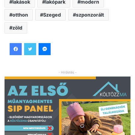
lakások
lakópark
modern
otthon
Szeged
szponzorált
zöld
Facebook
Twitter
Messenger
- Hirdetés -