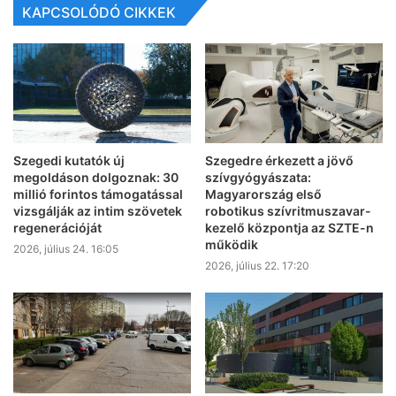
KAPCSOLÓDÓ CIKKEK
Szegedi kutatók új
Szegedre érkezett a jövő
megoldáson dolgoznak: 30
szívgyógyászata:
millió forintos támogatással
Magyarország első
vizsgálják az intim szövetek
robotikus szívritmuszavar-
regenerációját
kezelő központja az SZTE-n
működik
2026, július 24. 16:05
2026, július 22. 17:20