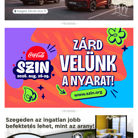
- Hirdetés -
- Hirdetés -