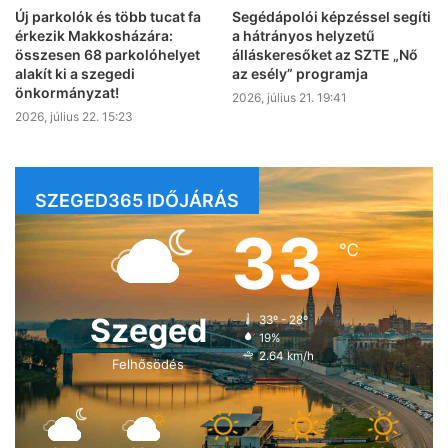
Új parkolók és több tucat fa
Segédápolói képzéssel segíti
érkezik Makkosházára:
a hátrányos helyzetű
összesen 68 parkolóhelyet
álláskeresőket az SZTE „Nő
alakít ki a szegedi
az esély” programja
önkormányzat!
2026, július 21. 19:41
2026, július 22. 15:23
SZEGED365 IDŐJÁRÁS
33
℃
Szeged
33º - 28º
19%
2.64 km/h
Felhősödés