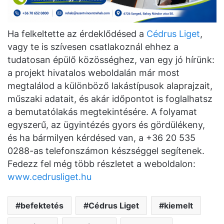
Ha felkeltette az érdeklődésed a
Cédrus Liget
,
vagy te is szívesen csatlakoznál ehhez a
tudatosan épülő közösséghez, van egy jó hírünk:
a projekt hivatalos weboldalán már most
megtalálod a különböző lakástípusok alaprajzait,
műszaki adatait, és akár időpontot is foglalhatsz
a bemutatólakás megtekintésére. A folyamat
egyszerű, az ügyintézés gyors és gördülékeny,
és ha bármilyen kérdésed van, a +36 20 535
0288-as telefonszámon készséggel segítenek.
Fedezz fel még több részletet a weboldalon:
www.cedrusliget.hu
befektetés
Cédrus Liget
kiemelt