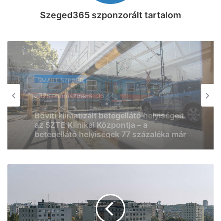
Szeged365 szponzorált tartalom
SMART SZEGED
SMART SZEGED
2026, augusztus 5. 08:31
2026, augusztus 5. 20:32
Gerincműtét másként: úttörő eljárást
alkalmaz az SZTE (videó)
Normális közlekedési lehetőségeket és
infrastruktúra-fejlesztést követelnek a
Klebelsberg-telepiek