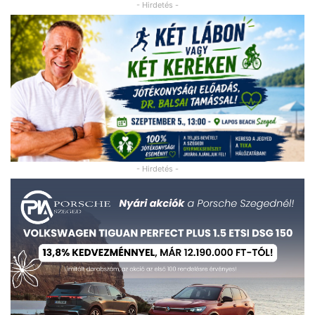
- Hirdetés -
- Hirdetés -