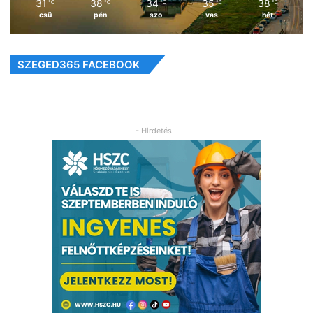
31
38
34
35
38
℃
℃
℃
℃
℃
csü
pén
szo
vas
hét
SZEGED365 FACEBOOK
- Hirdetés -