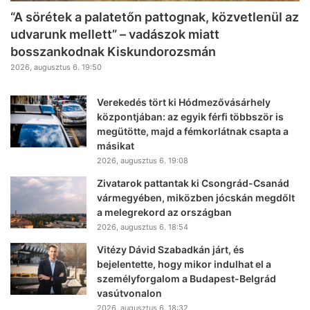
“A sörétek a palatetőn pattognak, közvetlenül az
udvarunk mellett” – vadászok miatt
bosszankodnak Kiskundorozsmán
2026, augusztus 6. 19:50
Verekedés tört ki Hódmezővásárhely
központjában: az egyik férfi többször is
megütötte, majd a fémkorlátnak csapta a
másikat
2026, augusztus 6. 19:08
Zivatarok pattantak ki Csongrád-Csanád
vármegyében, miközben jócskán megdőlt
a melegrekord az országban
2026, augusztus 6. 18:54
Vitézy Dávid Szabadkán járt, és
bejelentette, hogy mikor indulhat el a
személyforgalom a Budapest-Belgrád
vasútvonalon
2026, augusztus 6. 18:32