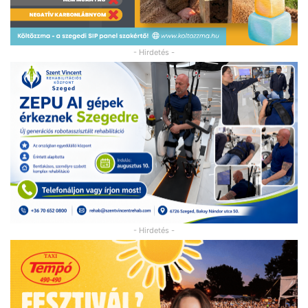
- Hirdetés -
- Hirdetés -