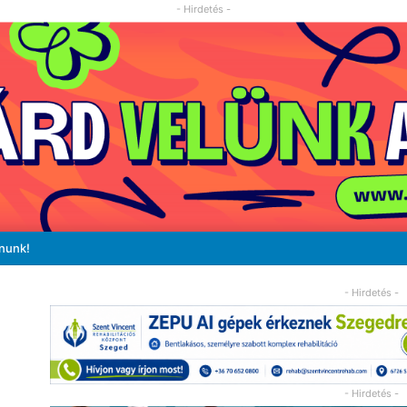
- Hirdetés -
ánunk!
- Hirdetés -
- Hirdetés -