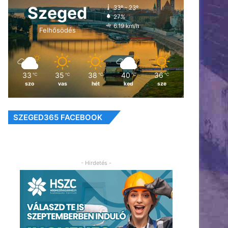
Szeged
33º - 23º
27%
6.19 km/h
Felhősödés
33
35
38
40
36
℃
℃
℃
℃
℃
szo
vas
hét
ked
sze
SZEGED365 FACEBOOK
- Hirdetés -