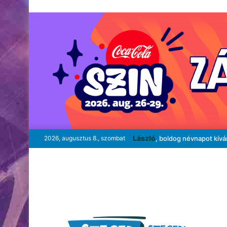
László
2026, augusztus 8., szombat
, boldog névnapot kív