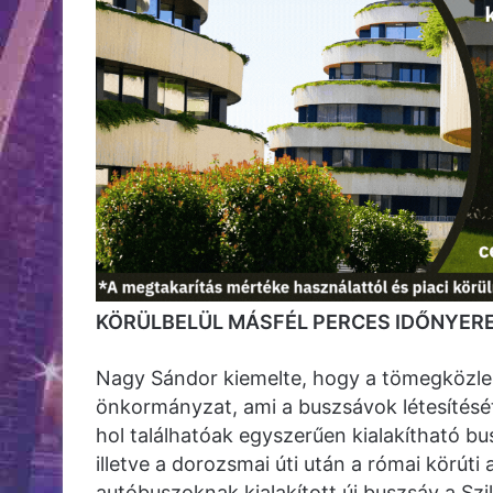
KÖRÜLBELÜL MÁSFÉL PERCES IDŐNYERE
Nagy Sándor kiemelte, hogy a tömegközlek
önkormányzat, ami a buszsávok létesítését
hol találhatóak egyszerűen kialakítható bu
illetve a dorozsmai úti után a római körúti
autóbuszoknak kialakított új buszsáv a Szil