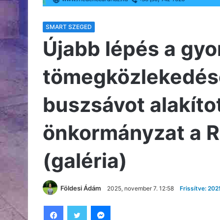
SMART SZEGED
Újabb lépés a gy
tömegközlekedésé
buszsávot alakítot
önkormányzat a R
(galéria)
Földesi Ádám
2025, november 7. 12:58
Frissítve: 20
Facebook
Twitter
Messenger