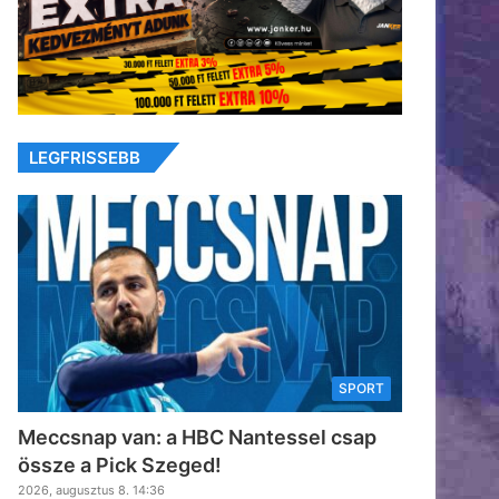
LEGFRISSEBB
SPORT
Meccsnap van: a HBC Nantessel csap
össze a Pick Szeged!
2026, augusztus 8. 14:36