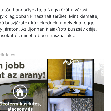
tatón hangsúlyozta, a Nagykörút a városi
ik legjobban kihasznált terület. Mint kiemelte,
gú buszjáratok közlekednek, amelyek a reggeli
y járaton. Az újonnan kialakított buszsáv célja,
sokat és minél többen használják a
 Hirdetés -