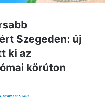
orsabb
rt Szegeden: új
t ki az
ómai körúton
25, november 7. 13:05