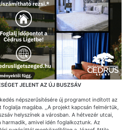
SÉGET JELENT AZ ÚJ BUSZSÁV
edés népszerűsítésére új programot indított az
 foglalja magába. ,,A projekt kapcsán felmértük,
szsáv helyszínek a városban. A hétvezér utcai,
 a harmadik, amivel idén foglalkoztunk. Az
léri sugárúttól megközelítőleg a József Attila