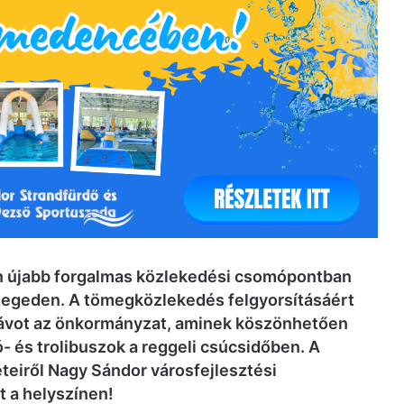
tán újabb forgalmas közlekedési csomópontban
Szegeden. A tömegközlekedés felgyorsításáért
zsávot az önkormányzat, aminek köszönhetően
ó- és trolibuszok a reggeli csúcsidőben. A
eteiről Nagy Sándor városfejlesztési
t a helyszínen!