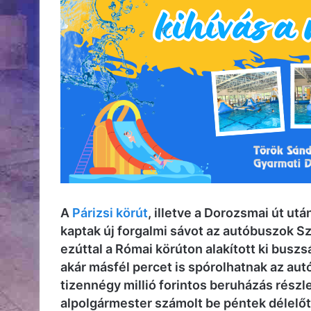
A
Párizsi körút
, illetve a Dorozsmai út u
kaptak új forgalmi sávot az autóbuszok 
ezúttal a Római körúton alakított ki bus
akár másfél percet is spórolhatnak az aut
tizennégy millió forintos beruházás részl
alpolgármester számolt be péntek délelőt