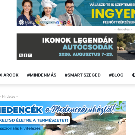
- Hirdetés -
I ARCOK
#MINDENMÁS
#SMART SZEGED
#BLOG
- Hirdetés -