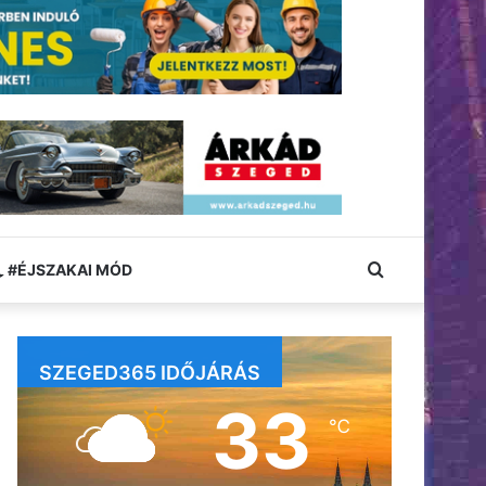
Keresés:
#ÉJSZAKAI MÓD
SZEGED365 IDŐJÁRÁS
33
℃