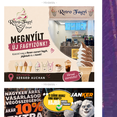
- Hirdetés -
- Hirdetés -