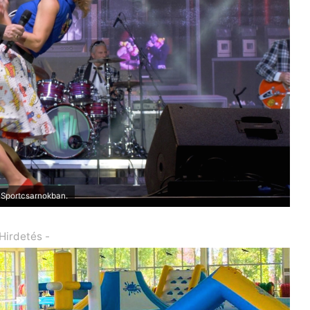
 Sportcsarnokban.
 Hirdetés -