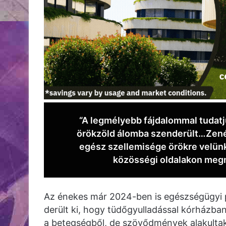
“A legmélyebb fájdalommal tudatju
örökzöld álomba szenderült…Zenéje
egész szellemisége örökre velünk 
közösségi oldalakon megny
Az énekes már 2024-ben is egészségügyi p
derült ki, hogy tüdőgyulladással kórházban
a betegségből, de szövődmények alakultak 