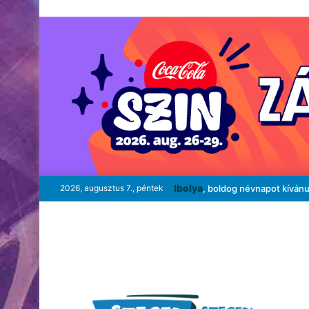
Ibolya
2026, augusztus 7., péntek
, boldog névnapot kíván