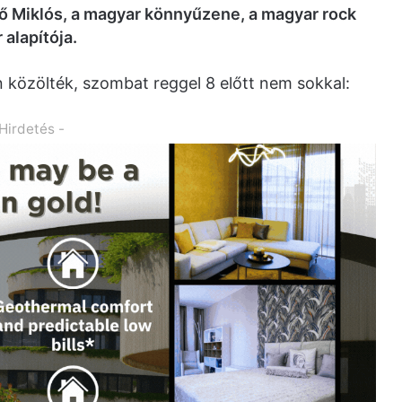
ő Miklós, a magyar könnyűzene, a magyar rock
 alapítója.
n közölték, szombat reggel 8 előtt nem sokkal:
 Hirdetés -