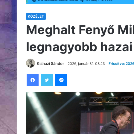
KÖZÉLET
Meghalt Fenyő Mikl
legnagyobb hazai 
Kisházi Sándor
2026, január 31. 08:23
Frissítve: 202
Facebook
Twitter
Messenger