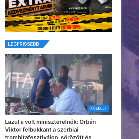
LEGFRISSEBB
KÖZÉLET
Lazul a volt miniszterelnök: Orbán
Viktor felbukkant a szerbiai
trombitafesztiválon, sörözött és