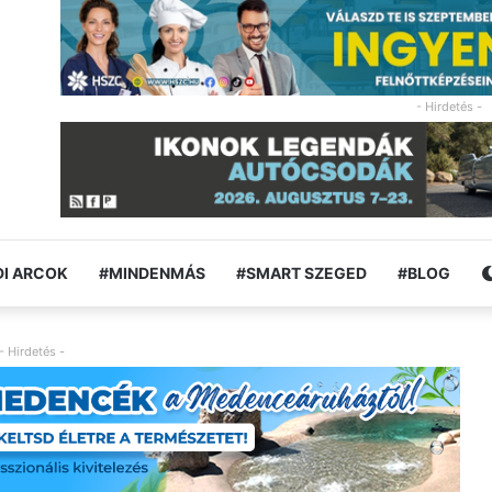
- Hirdetés -
I ARCOK
#MINDENMÁS
#SMART SZEGED
#BLOG
- Hirdetés -