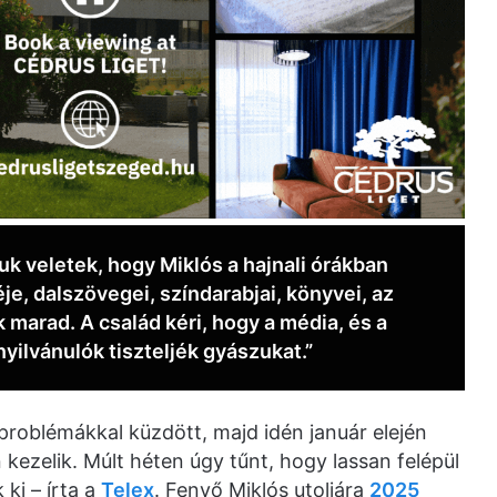
k veletek, hogy Miklós a hajnali órákban
, dalszövegei, színdarabjai, könyvei, az
marad. A család kéri, hogy a média, és a
ilvánulók tiszteljék gyászukat.”
roblémákkal küzdött, majd idén január elején
 kezelik. Múlt héten úgy tűnt, hogy lassan felépül
ki – írta a
Telex
. Fenyő Miklós utoljára
2025