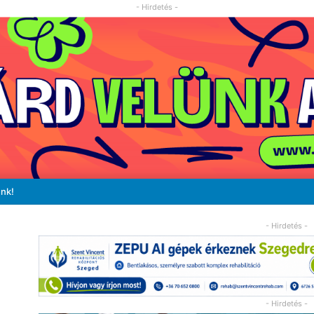
- Hirdetés -
unk!
- Hirdetés -
- Hirdetés -