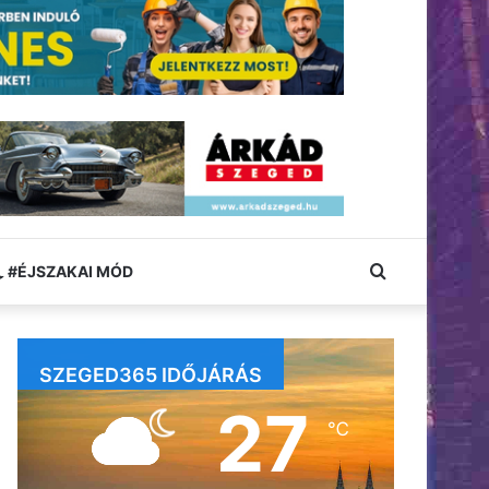
Keresés:
#ÉJSZAKAI MÓD
SZEGED365 IDŐJÁRÁS
27
℃