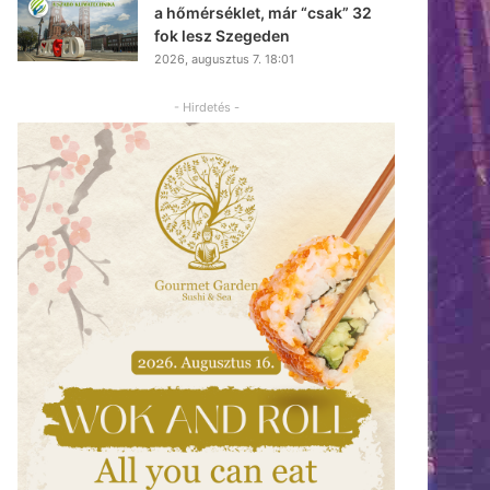
a hőmérséklet, már “csak” 32
fok lesz Szegeden
2026, augusztus 7. 18:01
- Hirdetés -