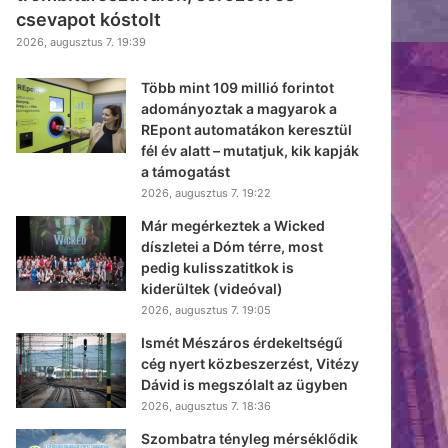
csevapot kóstolt
2026, augusztus 7. 19:39
Több mint 109 millió forintot
adományoztak a magyarok a
REpont automatákon keresztül
fél év alatt – mutatjuk, kik kapják
a támogatást
2026, augusztus 7. 19:22
Már megérkeztek a Wicked
díszletei a Dóm térre, most
pedig kulisszatitkok is
kiderültek (videóval)
2026, augusztus 7. 19:05
Ismét Mészáros érdekeltségű
cég nyert közbeszerzést, Vitézy
Dávid is megszólalt az ügyben
2026, augusztus 7. 18:36
Szombatra tényleg mérséklődik