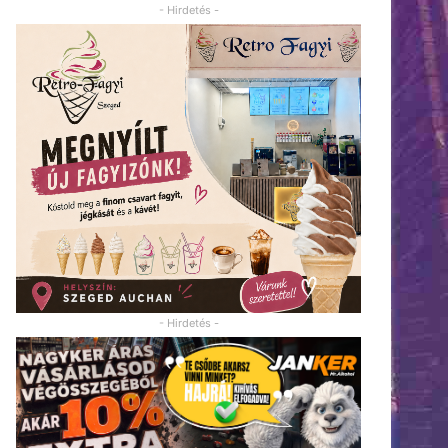
- Hirdetés -
- Hirdetés -