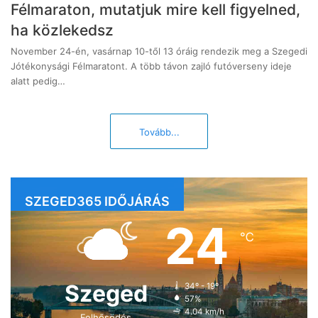
Félmaraton, mutatjuk mire kell figyelned,
ha közlekedsz
November 24-én, vasárnap 10-től 13 óráig rendezik meg a Szegedi
Jótékonysági Félmaratont. A több távon zajló futóverseny ideje
alatt pedig…
Tovább...
SZEGED365 IDŐJÁRÁS
24
℃
Szeged
34º - 19º
57%
4.04 km/h
Felhősödés