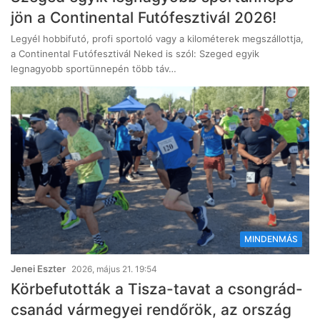
jön a Continental Futófesztivál 2026!
Legyél hobbifutó, profi sportoló vagy a kilométerek megszállottja,
a Continental Futófesztivál Neked is szól: Szeged egyik
legnagyobb sportünnepén több táv…
MINDENMÁS
Jenei Eszter
2026, május 21. 19:54
Körbefutották a Tisza-tavat a csongrád-
csanád vármegyei rendőrök, az ország