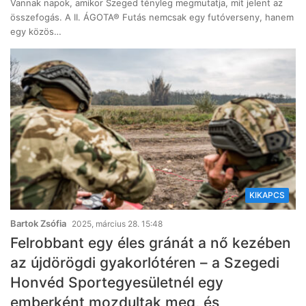
Vannak napok, amikor Szeged tényleg megmutatja, mit jelent az
összefogás. A II. ÁGOTA® Futás nemcsak egy futóverseny, hanem
egy közös…
KIKAPCS
Bartok Zsófia
2025, március 28. 15:48
Felrobbant egy éles gránát a nő kezében
az újdörögdi gyakorlótéren – a Szegedi
Honvéd Sportegyesületnél egy
emberként mozdultak meg, és