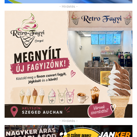
- Hirdetés -
- Hirdetés -