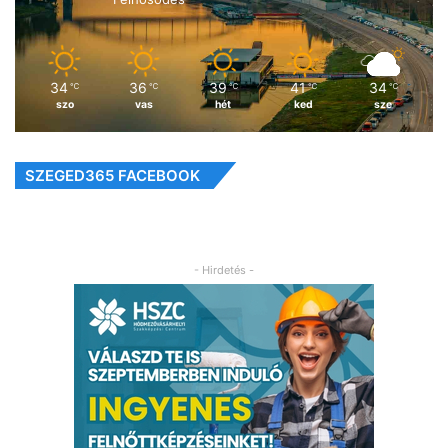
34
36
39
41
34
℃
℃
℃
℃
℃
szo
vas
hét
ked
sze
SZEGED365 FACEBOOK
- Hirdetés -