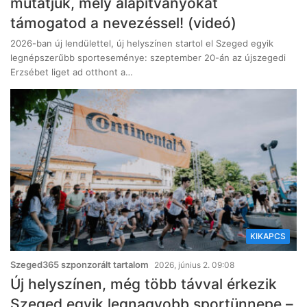
mutatjuk, mely alapítványokat
támogatod a nevezéssel! (videó)
2026-ban új lendülettel, új helyszínen startol el Szeged egyik
legnépszerűbb sporteseménye: szeptember 20-án az újszegedi
Erzsébet liget ad otthont a…
KIKAPCS
Szeged365 szponzorált tartalom
2026, június 2. 09:08
Új helyszínen, még több távval érkezik
Szeged egyik legnagyobb sportünnepe –