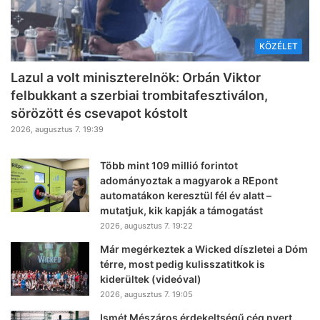
KÖZÉLET
Lazul a volt miniszterelnök: Orbán Viktor
felbukkant a szerbiai trombitafesztiválon,
sörözött és csevapot kóstolt
2026, augusztus 7. 19:39
Több mint 109 millió forintot
adományoztak a magyarok a REpont
automatákon keresztül fél év alatt –
mutatjuk, kik kapják a támogatást
2026, augusztus 7. 19:22
Már megérkeztek a Wicked díszletei a Dóm
térre, most pedig kulisszatitkok is
kiderültek (videóval)
2026, augusztus 7. 19:05
Ismét Mészáros érdekeltségű cég nyert