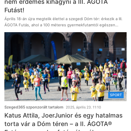
nem érdemes kihagyni a III. ÁGOTA
Futást!
Április 18-án újra megtelik élettel a szegedi Dóm tér: érkezik a III.
ÁGOTA Futás, ahol a 100 méteres gyermekfutamtól egészen…
SPORT
Szeged365 szponzorált tartalom
2025, április 23. 11:10
Katus Attila, JoerJunior és egy hatalmas
torta vár a Dóm téren – a II. ÁGOTA®