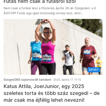
Futás nem csak a futásról szól
Nem csak a futásé lesz a főszerep április 26-án Szegeden: a II.
ÁGOTA® Futás egy igazi közösségi ünnep lesz, ahol…
SPORT
Szeged365 szponzorált tartalom
2025, április 17. 11:15
Katus Attila, JoerJunior, egy 2025
szeletes torta és több száz szegedi – de
már csak ma éjfélig lehet nevezni!