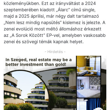
közleményükben. Ezt az irányváltást a 2024
szeptemberében kiadott „Álarc” című single,
majd a 2025 áprilisi, már négy dalt tartalmazó
„Nem lesz mindig napsütés” kislemez is jelezte. A
zenei evolúció most méltó állomáshoz érkezett
az „A Sorok Között” EP-vel, amelyben vaskosabb
zenei és szövegi témák kapnak helyet.
- Hirdetés -