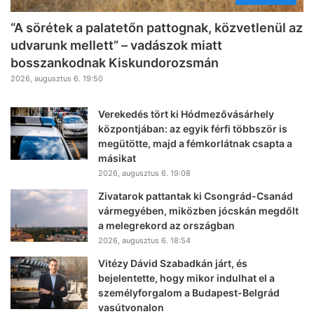
“A sörétek a palatetőn pattognak, közvetlenül az
udvarunk mellett” – vadászok miatt
bosszankodnak Kiskundorozsmán
2026, augusztus 6. 19:50
Verekedés tört ki Hódmezővásárhely
központjában: az egyik férfi többször is
megütötte, majd a fémkorlátnak csapta a
másikat
2026, augusztus 6. 19:08
Zivatarok pattantak ki Csongrád-Csanád
vármegyében, miközben jócskán megdőlt
a melegrekord az országban
2026, augusztus 6. 18:54
Vitézy Dávid Szabadkán járt, és
bejelentette, hogy mikor indulhat el a
személyforgalom a Budapest-Belgrád
vasútvonalon