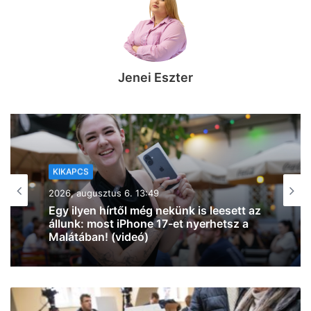
Jenei Eszter
KIKAPCS
2026, augusztus 6. 10:53
Teljes lett a SZIN programja: mutatjuk,
hol és kik pörgetik fel Szeged utolsó
nagy nyári buliját