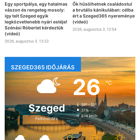
Egy sportpálya, egy hatalmas
Ők hűsölhetnek családostul
vászon és rengeteg mosoly:
a brutális kánikulában: célba
így telt Szeged egyik
ért a Szeged365 nyereménye
legközvetlenebb nyári estéje!
(videó)
Szénási Róbertet kérdeztük
2026, augusztus 3. 12:54
(videó)
2026, augusztus 3. 13:22
SZEGED365 IDŐJÁRÁS
26
℃
Szeged
38º - 23º
37%
2.14 km/h
Felhősödés