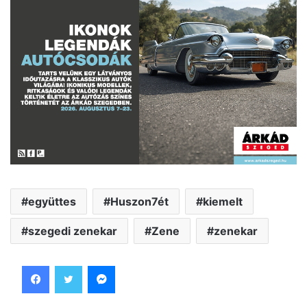
együttes
Huszon7ét
kiemelt
szegedi zenekar
Zene
zenekar
Facebook
Twitter
Messenger