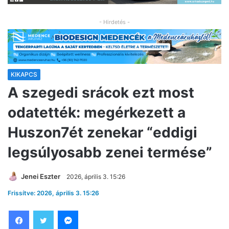
- Hirdetés -
KIKAPCS
A szegedi srácok ezt most
odatették: megérkezett a
Huszon7ét zenekar “eddigi
legsúlyosabb zenei termése”
Jenei Eszter
2026, április 3. 15:26
Frissítve: 2026, április 3. 15:26
Facebook
Twitter
Messenger