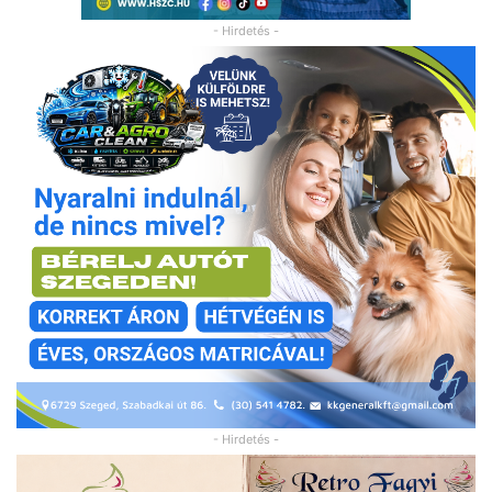
- Hirdetés -
- Hirdetés -