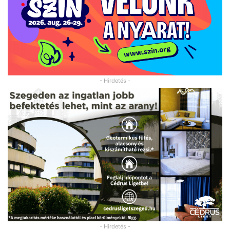
- Hirdetés -
- Hirdetés -