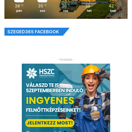
38
35
36
39
42
℃
℃
℃
℃
℃
pén
szo
vas
hét
ked
SZEGED365 FACEBOOK
- Hirdetés -