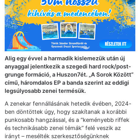
Alig egy évvel a harmadik kislemezük után új
anyaggal jelentkezik a szegedi hard rock/post-
grunge formáció, a Huszon7ét. „A Sorok Között”
című, háromdalos EP a banda szerint az eddigi
legsúlyosabb zenei termésük.
A zenekar fennállásának hetedik évében, 2024-
ben döntöttek úgy, hogy szakítanak a korábbi
punkosabb hangzással, és a “keményebb riffek
és technikásabb zenei témák” felé veszik az
irányt – mesélték szerkesztőségünknek