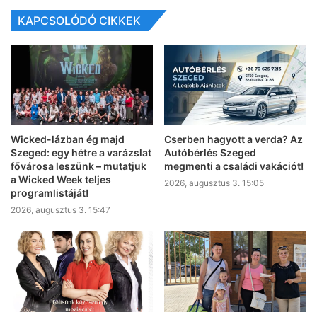
KAPCSOLÓDÓ CIKKEK
Wicked-lázban ég majd
Cserben hagyott a verda? Az
Szeged: egy hétre a varázslat
Autóbérlés Szeged
fővárosa leszünk – mutatjuk
megmenti a családi vakációt!
a Wicked Week teljes
2026, augusztus 3. 15:05
programlistáját!
2026, augusztus 3. 15:47