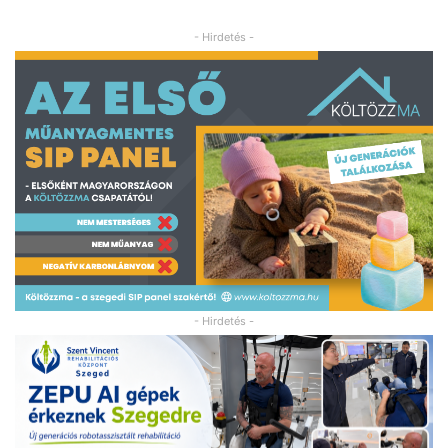
- Hirdetés -
- Hirdetés -