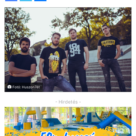
Fotó: Huszon7ét
- Hirdetés -