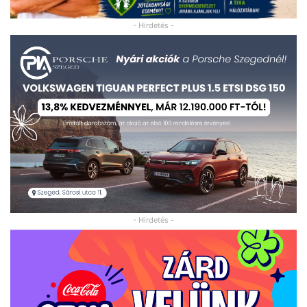
- Hirdetés -
- Hirdetés -