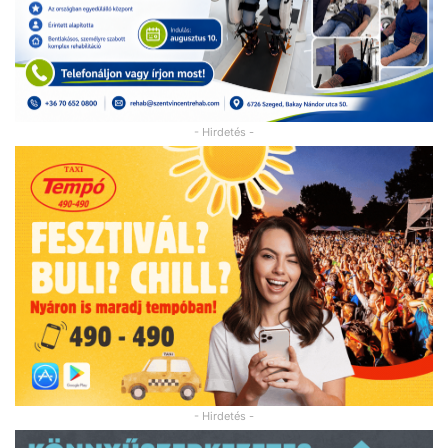
- Hirdetés -
- Hirdetés -