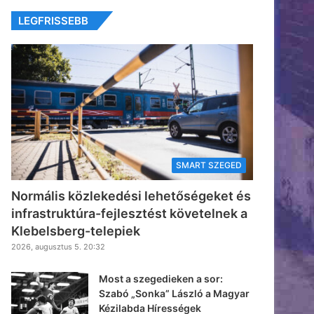
LEGFRISSEBB
SMART SZEGED
Normális közlekedési lehetőségeket és
infrastruktúra-fejlesztést követelnek a
Klebelsberg-telepiek
2026, augusztus 5. 20:32
Most a szegedieken a sor:
Szabó „Sonka” László a Magyar
Kézilabda Hírességek