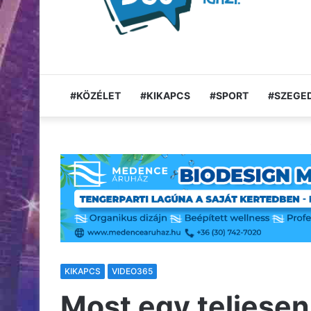
#KÖZÉLET
#KIKAPCS
#SPORT
#SZEGED
KIKAPCS
VIDEO365
Most egy teljesen