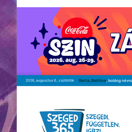
Berta, Bettina
2026, augusztus 6., csütörtök
, boldog névn