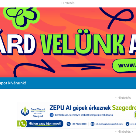
- Hirdetés -
apot kívánunk!
- Hirdetés -
- Hirdetés -