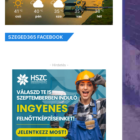
41
40
35
35
38
℃
℃
℃
℃
℃
csü
pén
szo
vas
hét
SZEGED365 FACEBOOK
- Hirdetés -