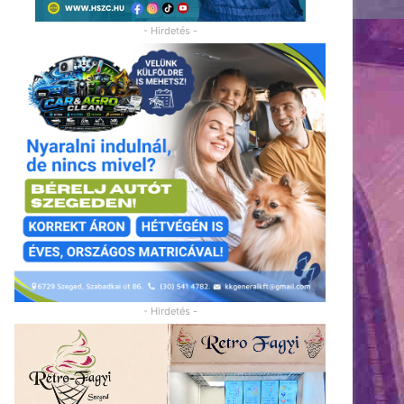
- Hirdetés -
- Hirdetés -