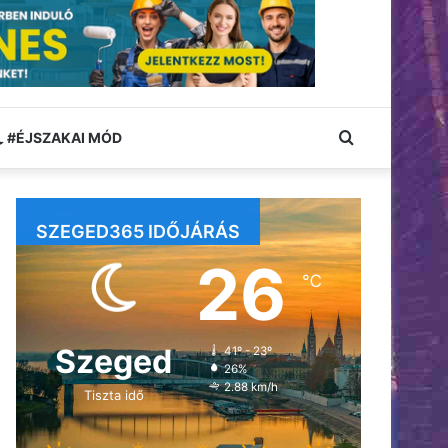
Keresés:
#ÉJSZAKAI MÓD
SZEGED365 IDŐJÁRÁS
26
℃
Szeged
41º - 23º
26%
2.88 km/h
Tiszta idő