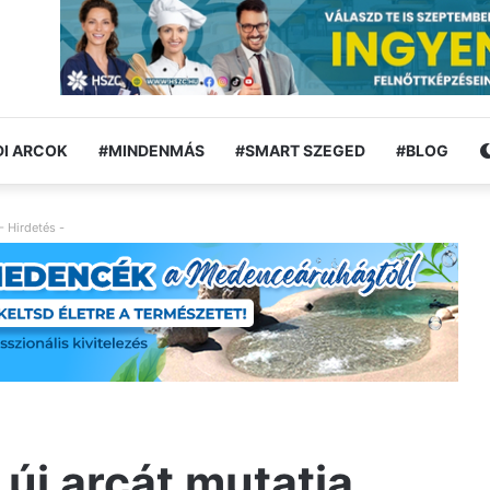
I ARCOK
#MINDENMÁS
#SMART SZEGED
#BLOG
- Hirdetés -
 új arcát mutatja