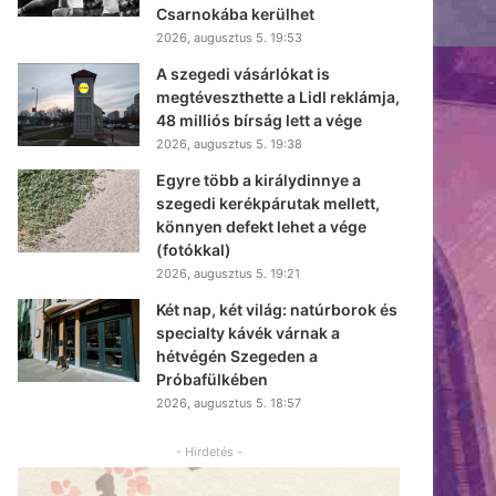
Csarnokába kerülhet
2026, augusztus 5. 19:53
A szegedi vásárlókat is
megtéveszthette a Lidl reklámja,
48 milliós bírság lett a vége
2026, augusztus 5. 19:38
Egyre több a királydinnye a
szegedi kerékpárutak mellett,
könnyen defekt lehet a vége
(fotókkal)
2026, augusztus 5. 19:21
Két nap, két világ: natúrborok és
specialty kávék várnak a
hétvégén Szegeden a
Próbafülkében
2026, augusztus 5. 18:57
- Hirdetés -