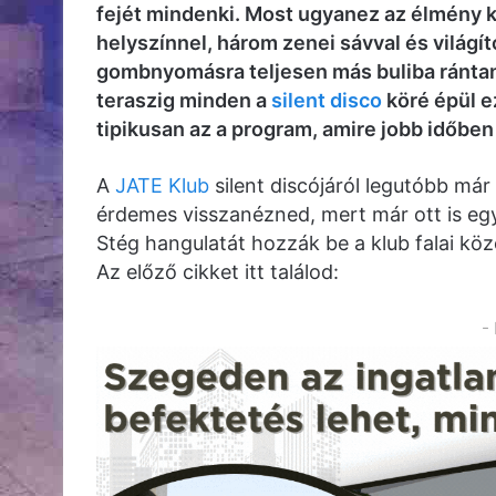
fejét mindenki. Most ugyanez az élmény k
helyszínnel, három zenei sávval és világít
gombnyomásra teljesen más buliba rántan
teraszig minden a
silent disco
köré épül ez
tipikusan az a program, amire jobb időben
A
JATE Klub
silent discójáról legutóbb már
érdemes visszanézned, mert már ott is egy
Stég hangulatát hozzák be a klub falai köz
Az előző cikket itt találod:
-