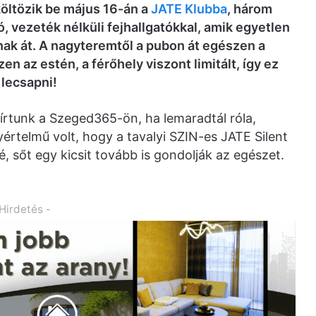
öltözik be május 16-án a
JATE Klubba
, három
ó, vezeték nélküli fejhallgatókkal, amik egyetlen
ak át. A nagyteremtől a pubon át egészen a
en az estén, a férőhely viszont limitált, így ez
 lecsapni!
 írtunk a Szeged365-ön, ha lemaradtál róla,
értelmű volt, hogy a tavalyi SZIN-es JATE Silent
é, sőt egy kicsit tovább is gondolják az egészet.
 Hirdetés -