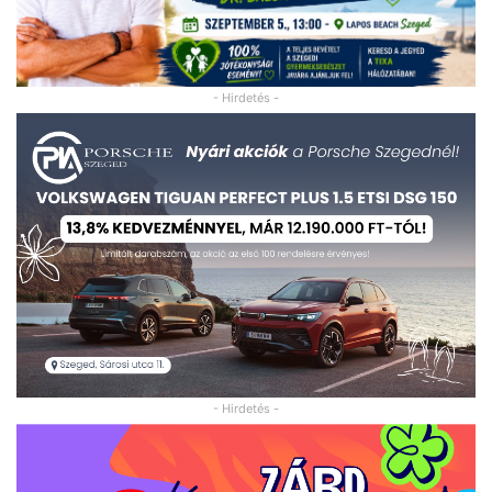
- Hirdetés -
- Hirdetés -