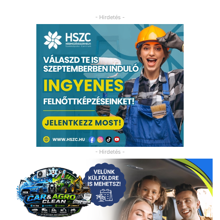
- Hirdetés -
- Hirdetés -