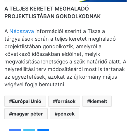
A TELJES KERETET MEGHALADÓ
PROJEKTLISTÁBAN GONDOLKODNAK
A
Népszava
információi szerint a Tisza a
tárgyalások során a teljes keretet meghaladó
projektlistában gondolkozik, amelyről a
következő időszakban eldőlhet, melyik
megvalósítása lehetséges a szűk határidő alatt. A
helyreállítási terv módosításáról most is tartanak
az egyeztetések, azokat az új kormány május
végével fogja bemutatni.
Európai Unió
források
kiemelt
magyar péter
pénzek
Facebook
Twitter
Messenger