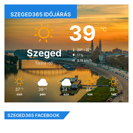
SZEGED365 IDŐJÁRÁS
39
℃
Szeged
39º - 27º
17%
3.18 km/h
Tiszta idő
37
39
34
35
38
℃
℃
℃
℃
℃
csü
pén
szo
vas
hét
SZEGED365 FACEBOOK