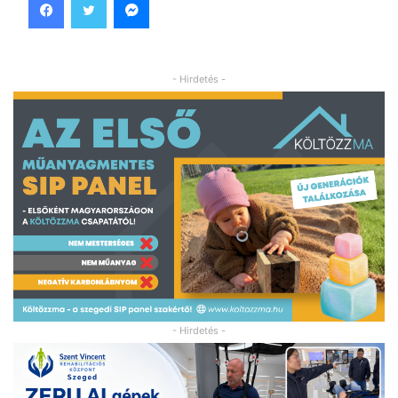
- Hirdetés -
- Hirdetés -