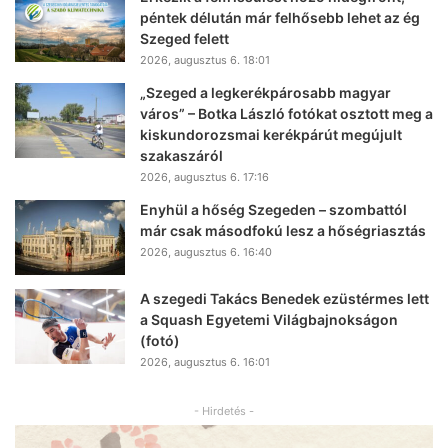
péntek délután már felhősebb lehet az ég
Szeged felett
2026, augusztus 6. 18:01
„Szeged a legkerékpárosabb magyar
város” – Botka László fotókat osztott meg a
kiskundorozsmai kerékpárút megújult
szakaszáról
2026, augusztus 6. 17:16
Enyhül a hőség Szegeden – szombattól
már csak másodfokú lesz a hőségriasztás
2026, augusztus 6. 16:40
A szegedi Takács Benedek ezüstérmes lett
a Squash Egyetemi Világbajnokságon
(fotó)
2026, augusztus 6. 16:01
- Hirdetés -