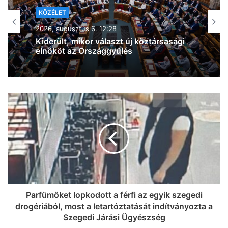
2026, augusztus 6. 09:54
Átfogó energiafejlesztési tervet
fogadott el a kormány: szélenergetikai
és geotermikus beruházásokat
indítanak el, és bővítik az energiatároló
kapacitásokat
Parfümöket lopkodott a férfi az egyik szegedi
drogériából, most a letartóztatását indítványozta a
Szegedi Járási Ügyészség