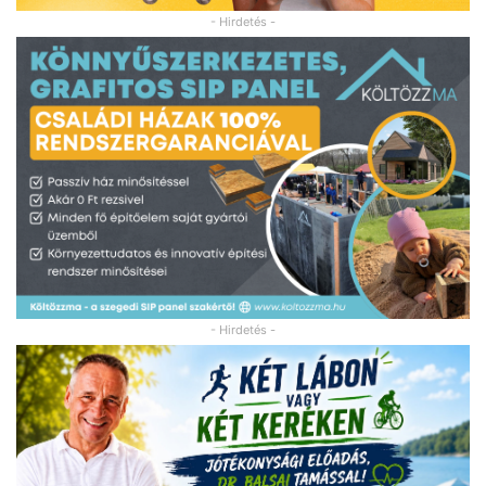
- Hirdetés -
- Hirdetés -