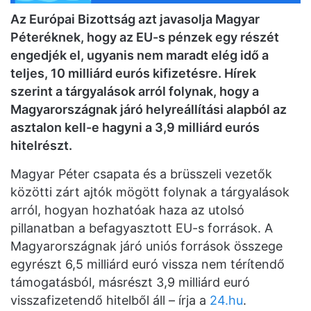
Az Európai Bizottság azt javasolja Magyar
Péteréknek, hogy az EU-s pénzek egy részét
engedjék el, ugyanis nem maradt elég idő a
teljes, 10 milliárd eurós kifizetésre. Hírek
szerint a tárgyalások arról folynak, hogy a
Magyarországnak járó helyreállítási alapból az
asztalon kell-e hagyni a 3,9 milliárd eurós
hitelrészt.
Magyar Péter csapata és a brüsszeli vezetők
közötti zárt ajtók mögött folynak a tárgyalások
arról, hogyan hozhatóak haza az utolsó
pillanatban a befagyasztott EU-s források. A
Magyarországnak járó uniós források összege
egyrészt 6,5 milliárd euró vissza nem térítendő
támogatásból, másrészt 3,9 milliárd euró
visszafizetendő hitelből áll – írja a
24.hu
.