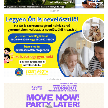
- Hirdetés -
- Hirdetés -