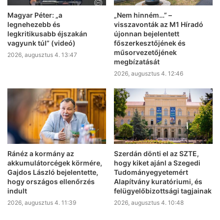
Magyar Péter: „a
„Nem hinném…” –
legnehezebb és
visszavonták az M1 Híradó
legkritikusabb éjszakán
újonnan bejelentett
vagyunk túl” (videó)
főszerkesztőjének és
műsorvezetőjének
2026, augusztus 4. 13:47
megbízatását
2026, augusztus 4. 12:46
Ránéz a kormány az
Szerdán dönti el az SZTE,
akkumulátorcégek körmére,
hogy kiket ajánl a Szegedi
Gajdos László bejelentette,
Tudományegyetemért
hogy országos ellenőrzés
Alapítvány kuratóriumi, és
indult
felügyelőbizottsági tagjainak
2026, augusztus 4. 11:39
2026, augusztus 4. 10:48