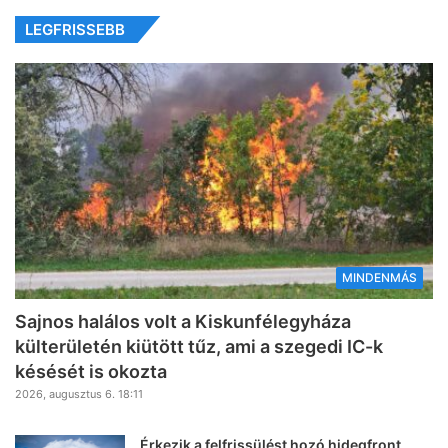
LEGFRISSEBB
MINDENMÁS
Sajnos halálos volt a Kiskunfélegyháza
külterületén kiütött tűz, ami a szegedi IC-k
késését is okozta
2026, augusztus 6. 18:11
Érkezik a felfrissülést hozó hidegfront,