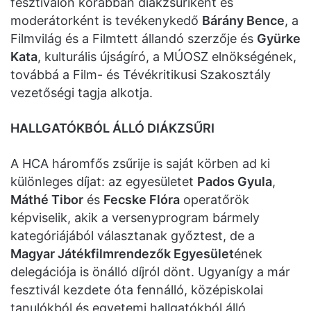
fesztiválon korábban diákzsűriként és
moderátorként is tevékenykedő
Bárány Bence
, a
Filmvilág és a Filmtett állandó szerzője és
Gyürke
Kata
, kulturális újságíró, a MÚOSZ elnökségének,
továbbá a Film- és Tévékritikusi Szakosztály
vezetőségi tagja alkotja.
HALLGATÓKBÓL ÁLLÓ DIÁKZSŰRI
A HCA háromfős zsűrije is saját körben ad ki
különleges díjat: az egyesületet
Pados Gyula
,
Máthé Tibor
és
Fecske Flóra
operatőrök
képviselik, akik a versenyprogram bármely
kategóriájából választanak győztest, de a
Magyar Játékfilmrendezők Egyesület
ének
delegációja is önálló díjról dönt. Ugyanígy a már
fesztivál kezdete óta fennálló, középiskolai
tanulókból és egyetemi hallgatókból álló