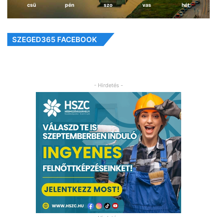
csü
pén
szo
vas
hét
SZEGED365 FACEBOOK
- Hirdetés -