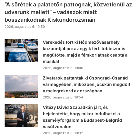
“A sörétek a palatetőn pattognak, közvetlenül az
udvarunk mellett” – vadászok miatt
bosszankodnak Kiskundorozsmán
2026, augusztus 6. 19:50
Verekedés tört ki Hódmezővásárhely
központjában: az egyik férfi többször is
megütötte, majd a fémkorlátnak csapta a
másikat
2026, augusztus 6. 19:08
Zivatarok pattantak ki Csongrád-Csanád
vármegyében, miközben jócskán megdőlt
a melegrekord az országban
2026, augusztus 6. 18:54
Vitézy Dávid Szabadkán járt, és
bejelentette, hogy mikor indulhat el a
személyforgalom a Budapest-Belgrád
vasútvonalon
2026, augusztus 6. 18:32