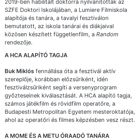
2019-ben habilitált doktorrá nyilvánították az
SZFE Doktori Iskolájában, a Lumiere Filmiskola
alapítója és tanára, a tavalyi fesztiválon
bemutatott, az iskola tanárai és diákjaival
közösen készített függetlenfilm, a
Random
rendezője.
A HCA ALAPÍTÓ TAGJA
Buk Miklós
fennállása óta a fesztivál aktív
szereplője, korábban előzsűriként, idén
fesztiválzsűriként segíti a versenyprogram
győzteseinek kiválasztását. A HCA alapító tagja,
számos játékfilm és rövidfilm operatőre, a
Budapesti Metropolitan Egyetem mesteroktatója,
ahol az operatőri és filmes képzésben vesz részt.
A MOME ÉS A METU ÓRAADÓ TANÁRA