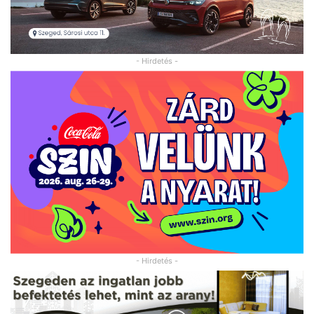
- Hirdetés -
- Hirdetés -