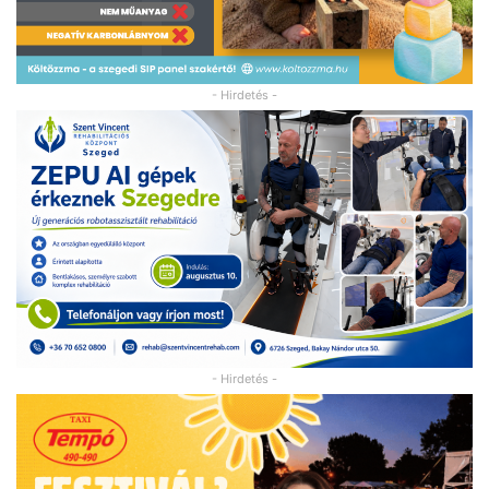
- Hirdetés -
- Hirdetés -