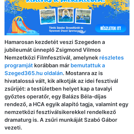
Hamarosan kezdetét veszi Szegeden a
jubileumát ünneplő Zsigmond Vilmos
Nemzetközi Filmfesztivál, amelynek
részletes
programját
korábban már
bemutattuk a
Szeged365.hu oldalán
. Mostanra az is
hivatalossá vált, kik alkotják az idei fesztivál
zsűrijét: a testületben helyet kap a tavalyi
győztes operatőr, egy Balázs Béla-díjas
rendező, a HCA egyik alapító tagja, valamint egy
nemzetközi fesztiválsikerekkel rendelkező
dramaturg is. A zsűri munkáját Szabó Gábor
vezeti.