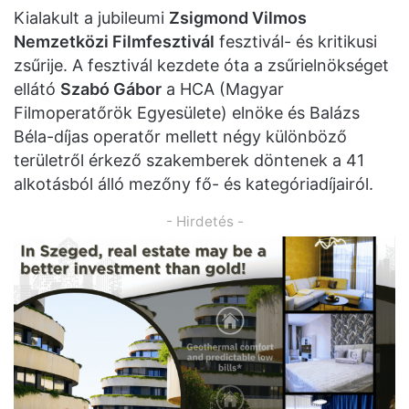
Kialakult a jubileumi
Zsigmond Vilmos
Nemzetközi Filmfesztivál
fesztivál- és kritikusi
zsűrije. A fesztivál kezdete óta a zsűrielnökséget
ellátó
Szabó Gábor
a HCA (Magyar
Filmoperatőrök Egyesülete) elnöke és Balázs
Béla-díjas operatőr mellett négy különböző
területről érkező szakemberek döntenek a 41
alkotásból álló mezőny fő- és kategóriadíjairól.
- Hirdetés -