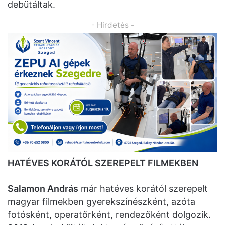
debütáltak.
- Hirdetés -
HATÉVES KORÁTÓL SZEREPELT FILMEKBEN
Salamon András
már hatéves korától szerepelt
magyar filmekben gyerekszínészként, azóta
fotósként, operatőrként, rendezőként dolgozik.