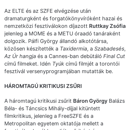
Az ELTE és az SZFE elvégzése után
dramaturgként és forgatókönyvíróként hazai és
nemzetközi fesztiválokon díjazott
Ruttkay Zsófia
jelenleg a MOME és a METU óraadó tanáraként
dolgozik. Pálfi György állandó alkotótársa,
közösen készítették a
Taxidermia
, a
Szabadesés
,
Az Úr hangja
és a Cannes-ban debütáló
Final Cut
című filmeket. Idén
Tyúk
című filmjét a torontói
fesztivál versenyprogramjában mutatták be.
HÁROMTAGÚ KRITIKUSI ZSŰRI
A háromtagú kritikusi zsűrit
Báron György
Balázs
Béla- és Táncsics Mihály-díjjal kitüntett
filmkritikus, jelenleg a FreeSZFE és a
Metropolitan egyetem oktatója mellett a