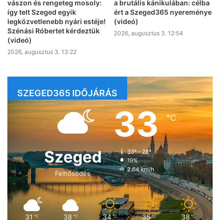
vászon és rengeteg mosoly:
a brutális kánikulában: célba
így telt Szeged egyik
ért a Szeged365 nyereménye
legközvetlenebb nyári estéje!
(videó)
Szénási Róbertet kérdeztük
2026, augusztus 3. 12:54
(videó)
2026, augusztus 3. 13:22
SZEGED365 IDŐJÁRÁS
33
℃
Szeged
33º - 28º
19%
2.64 km/h
Felhősödés
31
38
34
35
38
℃
℃
℃
℃
℃