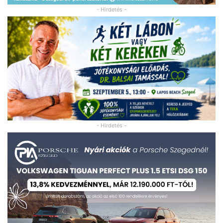
- Hirdetés -
- Hirdetés -