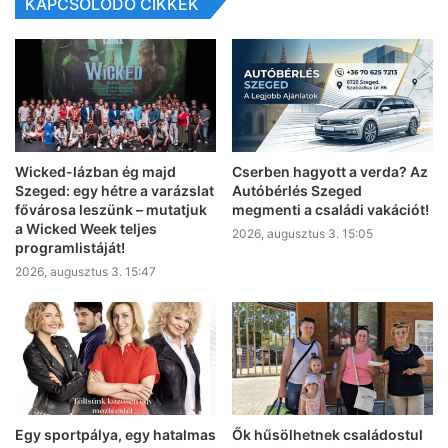
KAPCSOLÓDÓ CIKKEK
Wicked-lázban ég majd
Cserben hagyott a verda? Az
Szeged: egy hétre a varázslat
Autóbérlés Szeged
fővárosa leszünk – mutatjuk
megmenti a családi vakációt!
a Wicked Week teljes
2026, augusztus 3. 15:05
programlistáját!
2026, augusztus 3. 15:47
Egy sportpálya, egy hatalmas
Ők hűsölhetnek családostul