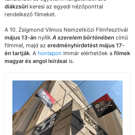
diákzsűri
keresi az egyedi nézőponttal
rendelkező filmeket.
A 10. Zsigmond Vilmos Nemzetközi Filmfesztivál
május 13-án
nyílik
A szerelem börtönében
című
filmmel, majd az
eredményhirdetést május 17-
én tartják
. A
honlapon
immár elérhetőek a
filmek
magyar és angol leírásai
is.