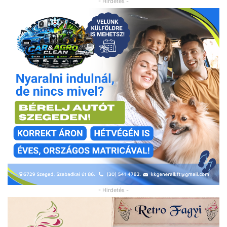
- Hirdetés -
- Hirdetés -