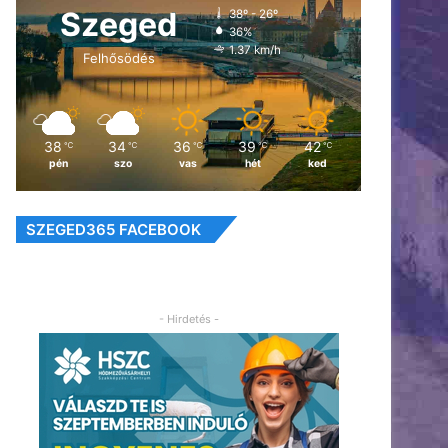
Szeged
38º - 26º
36%
1.37 km/h
Felhősödés
38
34
36
39
42
℃
℃
℃
℃
℃
pén
szo
vas
hét
ked
SZEGED365 FACEBOOK
- Hirdetés -