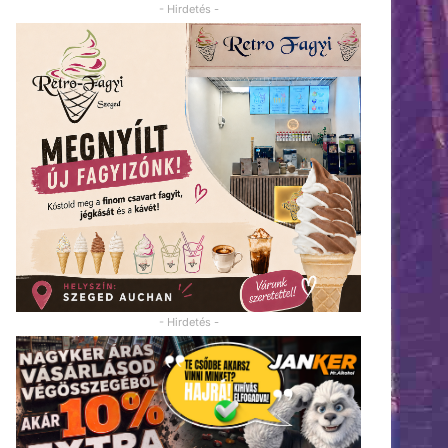
- Hirdetés -
- Hirdetés -