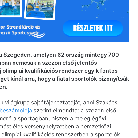
pa Szegeden, amelyen 62 ország mintegy 700
zonban nemcsak a szezon első jelentős
limpiai kvalifikációs rendszer egyik fontos
et kínál arra, hogy a fiatal sportolók bizonyítsák
en.
u világkupa sajtótájékoztatóját, ahol Szakács
beszámolója
szerint elmondta: a szezon első
mérő a sportágban, hiszen a meleg égövi
ymást éles versenyhelyzetben a nemzetközi
 olimpiai kvalifikációs rendszerben a sportolók