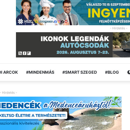
- Hirdetés -
I ARCOK
#MINDENMÁS
#SMART SZEGED
#BLOG
- Hirdetés -