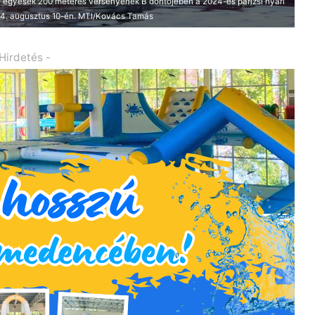
u egyesek 200 méteres versenyének B döntőjében a 2024-es párizsi nyári
024. augusztus 10-én. MTI/Kovács Tamás
 Hirdetés -