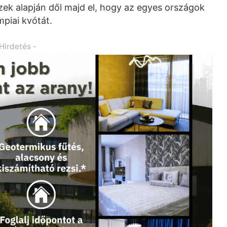
ezek alapján dől majd el, hogy az egyes országok
piai kvótát.
 Hirdetés -