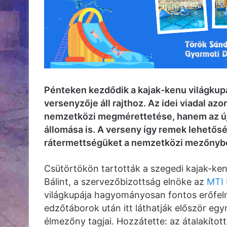
Pénteken kezdődik a kajak-kenu világku
versenyzője áll rajthoz. Az idei viadal a
nemzetközi megmérettetése, hanem az új o
állomása is. A verseny így remek lehetőség
rátermettségüket a nemzetközi mezőnyb
Csütörtökön tartották a szegedi kajak-ken
Bálint, a szervezőbizottság elnöke az
MTI 
világkupája hagyományosan fontos erőfel
edzőtáborok után itt láthatják először eg
élmezőny tagjai. Hozzátette: az átalakított