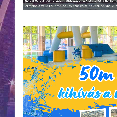
Vaires-sur-Marne, 2024. augusztus 10. Kiss Ágnes a női ken
olimpián a vaires-sur-marne-i evezős és kajak-kenu pályán 2
-