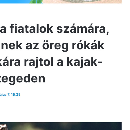
 fiatalok számára,
enek az öreg rókák
ára rajtol a kajak-
zegeden
ájus 7. 15:35