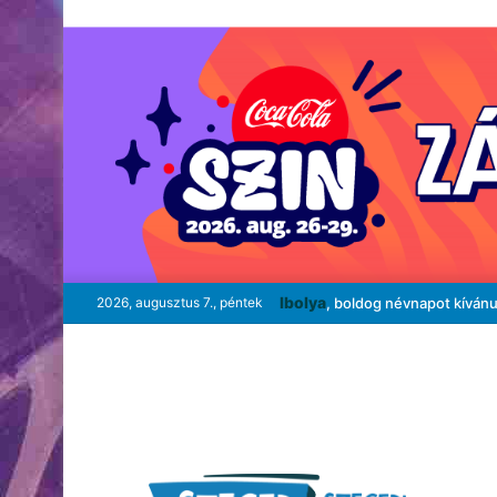
Ibolya
2026, augusztus 7., péntek
, boldog névnapot kíván