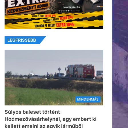
LEGFRISSEBB
MINDENMÁS
Súlyos baleset történt
Hódmezővásárhelynél, egy embert ki
kellett emelni az egyik járműből