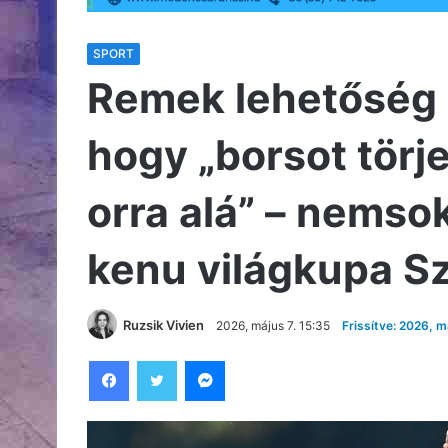
SPORT
Remek lehetőség a
hogy „borsot törj
orra alá” – nemsok
kenu világkupa S
Ruzsik Vivien
2026, május 7. 15:35
Frissítve: 2026, m
Facebook
Twitter
Messenger