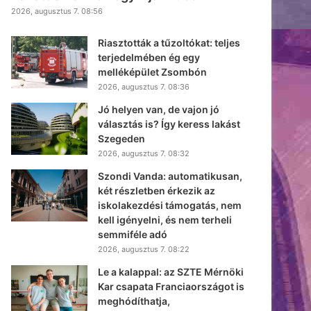
2026, augusztus 7. 08:56
Riasztották a tűzoltókat: teljes
terjedelmében ég egy
melléképület Zsombón
2026, augusztus 7. 08:36
Jó helyen van, de vajon jó
választás is? Így keress lakást
Szegeden
2026, augusztus 7. 08:32
Szondi Vanda: automatikusan,
két részletben érkezik az
iskolakezdési támogatás, nem
kell igényelni, és nem terheli
semmiféle adó
2026, augusztus 7. 08:22
Le a kalappal: az SZTE Mérnöki
Kar csapata Franciaországot is
meghódíthatja,