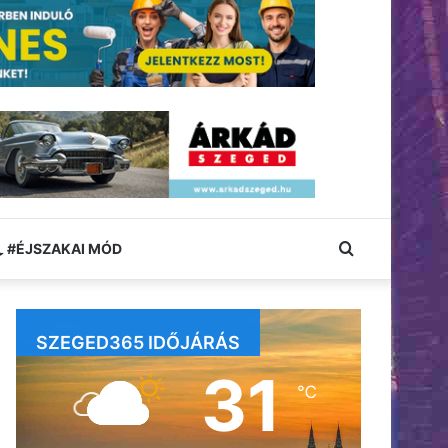
Keresés:
#ÉJSZAKAI MÓD
SZEGED365 IDŐJÁRÁS
31
℃