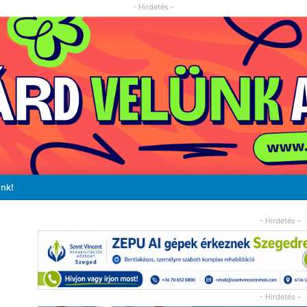
- Hirdetés -
unk!
- Hirdetés -
- Hirdetés -