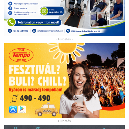
- Hirdetés -
- Hirdetés -