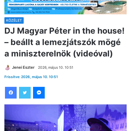
KÖZÉLET
DJ Magyar Péter in the house!
– beállt a lemezjátszók mögé
a miniszterelnök (videóval)
Jenei Eszter
2026, május 10. 10:51
Frissítve: 2026, május 10. 10:51
Facebook
Twitter
Messenger