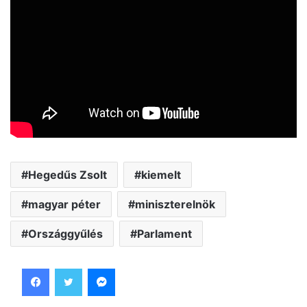
Hegedűs Zsolt
kiemelt
magyar péter
miniszterelnök
Országgyűlés
Parlament
Facebook
Twitter
Messenger