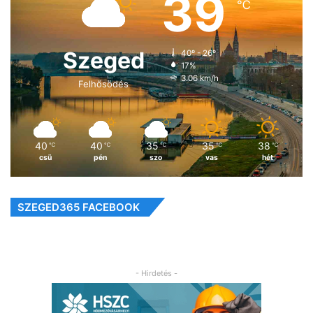
39
℃
Szeged
40º - 26º
17%
3.06 km/h
Felhősödés
40
40
35
35
38
℃
℃
℃
℃
℃
csü
pén
szo
vas
hét
SZEGED365 FACEBOOK
- Hirdetés -