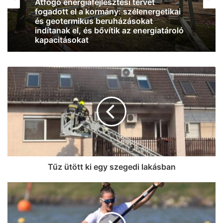
2026, augusztus 6. 08:26
2026, augusztus 5. 16:23
Jó hír: már kilenc centit emelkedett a
Duna vízállása, és eső várható az
osztrák vízgyűjtőkön
Kiderült, hogy kiket ajánl az SZTE a
Szegedi Tudományegyetemért
Alapítvány kuratóriumi és
felügyelőbizottsági tagjainak (fotók)
Tűz ütött ki egy szegedi lakásban