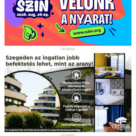
- Hirdetés -
- Hirdetés -