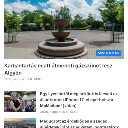
MINDENMÁS
Karbantartás miatt átmeneti gázszünet lesz
Algyőn
2026, augusztus 6. 14:07
Egy ilyen hírtől még nekünk is leesett az
állunk: most iPhone 17-et nyerhetsz a
Malátában! (videó)
2026, augusztus 6. 13:49
Megugrott az érdeklődés a szegedi
albérletek iránt az egyetemi ponthatárok