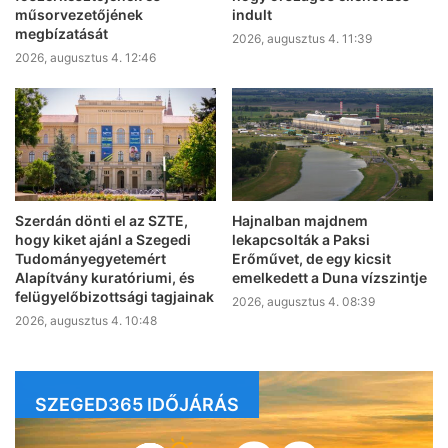
műsorvezetőjének
indult
megbízatását
2026, augusztus 4. 11:39
2026, augusztus 4. 12:46
Szerdán dönti el az SZTE,
Hajnalban majdnem
hogy kiket ajánl a Szegedi
lekapcsolták a Paksi
Tudományegyetemért
Erőművet, de egy kicsit
Alapítvány kuratóriumi, és
emelkedett a Duna vízszintje
felügyelőbizottsági tagjainak
2026, augusztus 4. 08:39
2026, augusztus 4. 10:48
SZEGED365 IDŐJÁRÁS