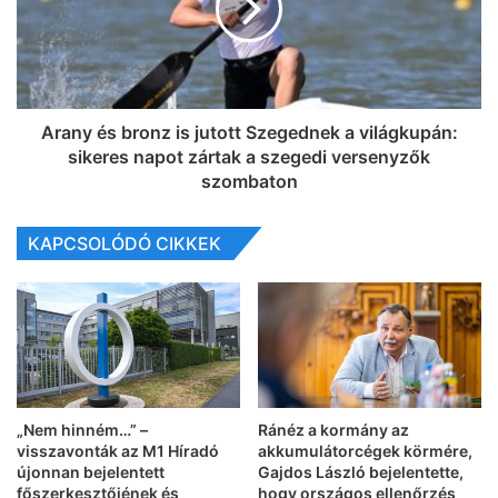
Arany és bronz is jutott Szegednek a világkupán:
sikeres napot zártak a szegedi versenyzők
szombaton
KAPCSOLÓDÓ CIKKEK
„Nem hinném…” –
Ránéz a kormány az
visszavonták az M1 Híradó
akkumulátorcégek körmére,
újonnan bejelentett
Gajdos László bejelentette,
főszerkesztőjének és
hogy országos ellenőrzés