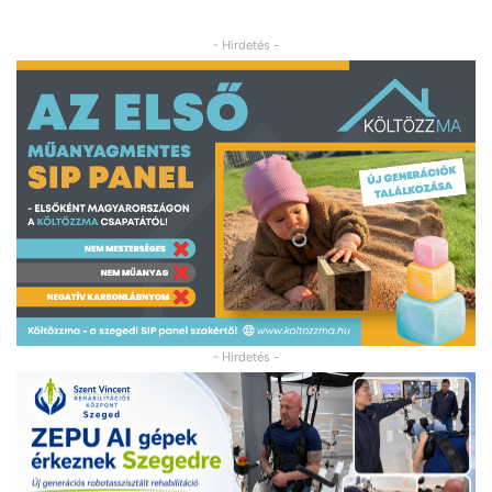
- Hirdetés -
- Hirdetés -