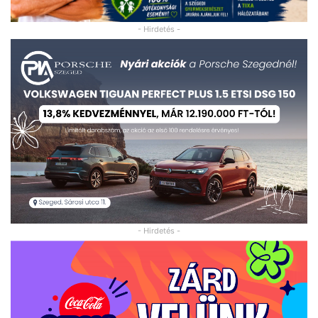
- Hirdetés -
- Hirdetés -