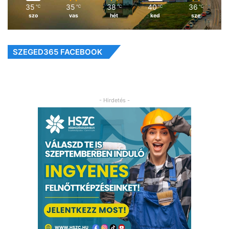
35
35
38
40
36
℃
℃
℃
℃
℃
szo
vas
hét
ked
sze
SZEGED365 FACEBOOK
- Hirdetés -