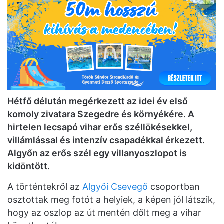
Hétfő délután megérkezett az idei év első
komoly zivatara Szegedre és környékére. A
hirtelen lecsapó vihar erős széllökésekkel,
villámlással és intenzív csapadékkal érkezett.
Algyőn az erős szél egy villanyoszlopot is
kidöntött.
A történtekről az
Algyői Csevegő
csoportban
osztottak meg fotót a helyiek, a képen jól látszik,
hogy az oszlop az út mentén dőlt meg a vihar