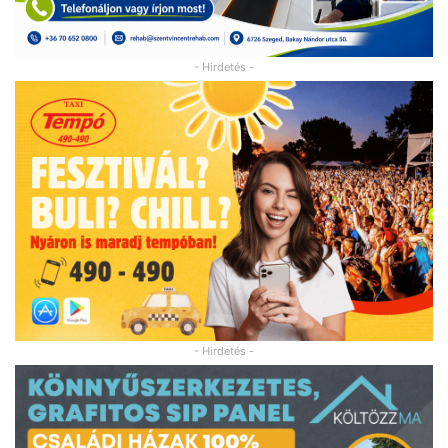
- Hirdetés -
- Hirdetés -