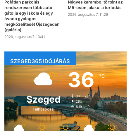
Pofátlan parkolás:
Négyes karambol történt az
rendszeresen több autó
M5-ösön, alakul a torlódás
gátolja egy iskola és egy
2026, augusztus 7. 11:29
óvoda gyalogos
megközelítését Újszegeden
(galéria)
2026, augusztus 7. 13:41
SZEGED365 IDŐJÁRÁS
36
℃
Szeged
36º - 23º
28%
6.19 km/h
Felhősödés