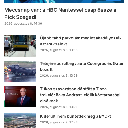
Meccsnap van: a HBC Nantessel csap össze a
Pick Szeged!
2026, augusztus 8. 14:36
Újabb tahó parkolás: megint akadályozták
a tram-train-t
2026, augusztus 8. 13:58
Tetejére borult egy autó Csongrád és Gátér
között
2026, augusztus 8. 13:39
Titkos szavazáson döntött a Tisza-
frakció: Baka Andrást jelölik köztársasági
elnöknek
2026, augusztus 8. 13:05
Kiderült: nem büntették meg a BYD-t
2026, augusztus 8. 12:46