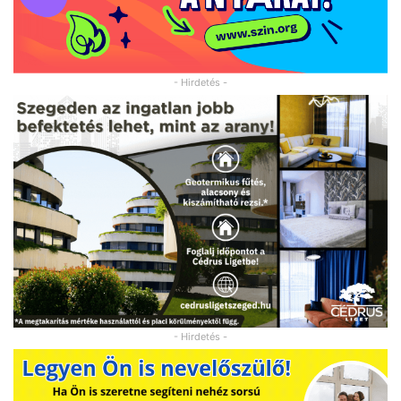
- Hirdetés -
- Hirdetés -