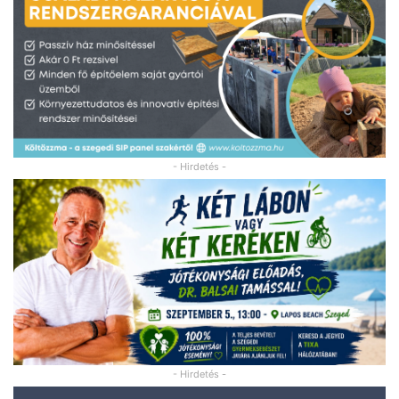
- Hirdetés -
- Hirdetés -