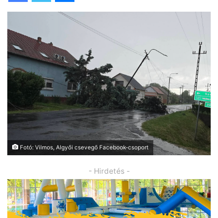
Fotó: Vilmos, Algyői csevegő Facebook-csoport
- Hirdetés -