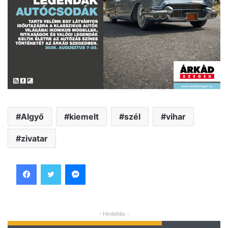
Algyő
kiemelt
szél
vihar
zivatar
Facebook
Twitter
Messenger
- Hirdetés -