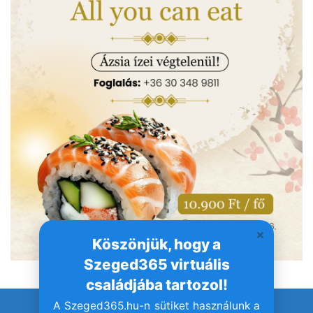
Köszönjük, hogy a
Szeged365 virtuális
családjába tartozol!
A Szeged365.hu-n sütiket használunk a