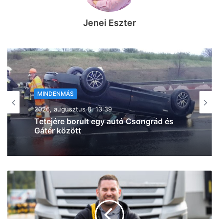
Jenei Eszter
MINDENMÁS
MINDENMÁS
2026, augusztus 8. 11:20
2026, augusztus 8. 11:46
Óriási a torlódás az M5-ön, már két
kilométeren áll a sor
Durva ráfutásos baleset történt az M5-
ös autópályán