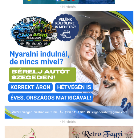
- Hirdetés -
- Hirdetés -