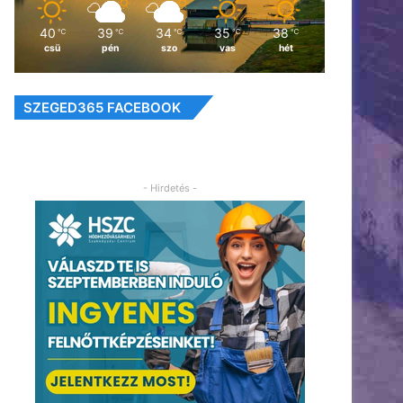
40
39
34
35
38
℃
℃
℃
℃
℃
csü
pén
szo
vas
hét
SZEGED365 FACEBOOK
- Hirdetés -