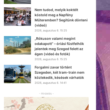
Nem tudod, melyik koktélt
kóstold meg a Napfény
Műteremben? Segítünk dönteni
(videó)
2026, augusztus 6. 15:25
„Rókuson valami megint
odakapott” – óriási füstfelhők
jelentek meg Szeged felett az
égen (videó és fotók)
2026, augusztus 6. 15:25
Forgalmi zavar történt
Szegeden, két tram-train nem
közlekedik, késések várhatók
2026, augusztus 6. 14:41
- Hirdetés -