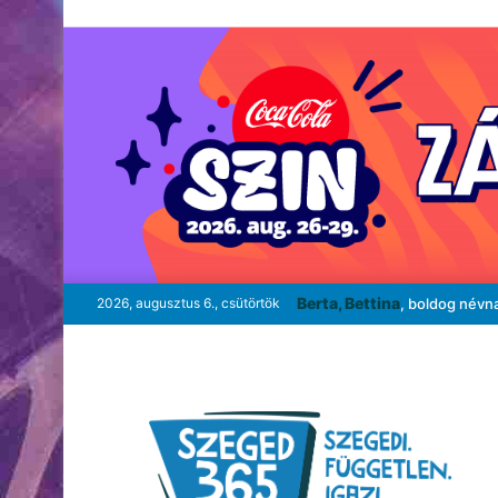
Berta, Bettina
2026, augusztus 6., csütörtök
, boldog névn