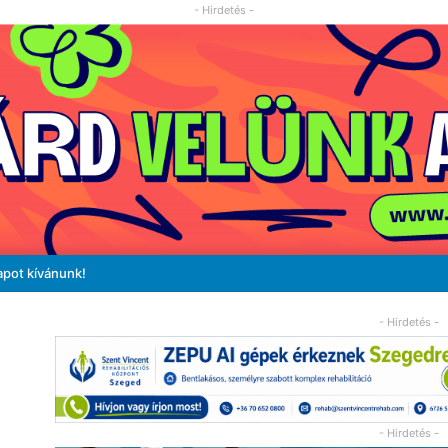
- Hirdetés -
apot kívánunk!
- Hirdetés -
- Hirdetés -