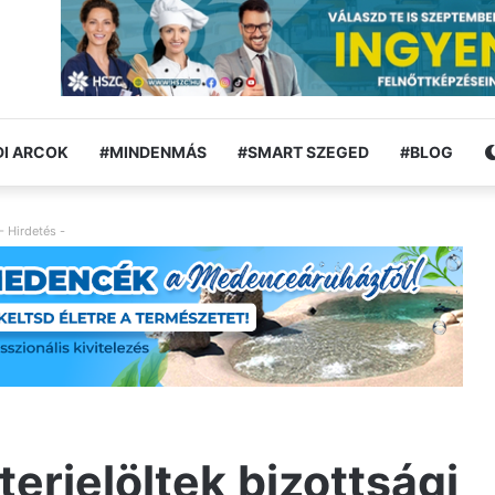
I ARCOK
#MINDENMÁS
#SMART SZEGED
#BLOG
- Hirdetés -
erjelöltek bizottsági