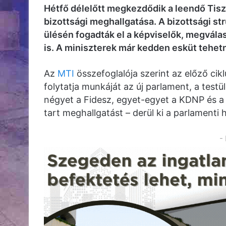
Hétfő délelőtt megkezdődik a leendő Tisz
bizottsági meghallgatása. A bizottsági st
ülésén fogadták el a képviselők, megválasz
is. A miniszterek már kedden esküt tehet
Az
MTI
összefoglalója szerint az előző cik
folytatja munkáját az új parlament, a test
négyet a Fidesz, egyet-egyet a KDNP és a
tart meghallgatást – derül ki a parlamenti
-