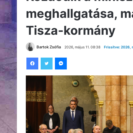
meghallgatása, má
Tisza-kormány
Bartok Zsófia
2026, május 11. 08:38
Frissítve: 2026,
Facebook
Twitter
Messenger