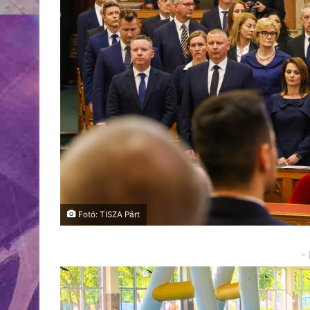
Fotó: TISZA Párt
-