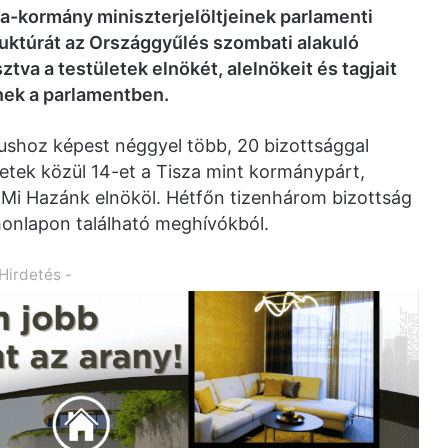
a-kormány miniszterjelöltjeinek parlamenti
ruktúrát az Országgyűlés szombati alakuló
tva a testületek elnökét, alelnökeit és tagjait
nek a parlamentben.
lushoz képest néggyel több, 20 bizottsággal
ületek közül 14-et a Tisza mint kormánypárt,
 Mi Hazánk elnököl. Hétfőn tizenhárom bizottság
 honlapon található meghívókból.
 Hirdetés -