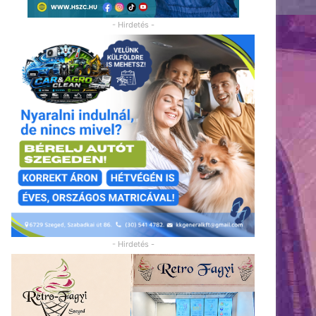
- Hirdetés -
- Hirdetés -