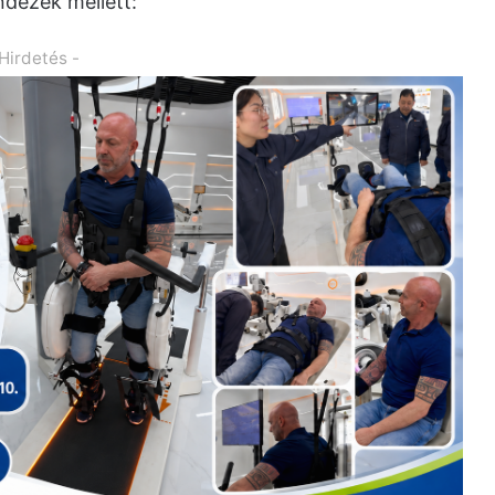
ndezek mellett:
 Hirdetés -