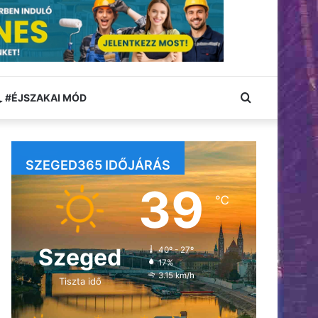
Keresés:
#ÉJSZAKAI MÓD
SZEGED365 IDŐJÁRÁS
39
℃
Szeged
40º - 27º
17%
3.15 km/h
Tiszta idő