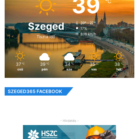
39
℃
Szeged
39º - 27º
17%
3.18 km/h
Tiszta idő
37
39
34
35
38
℃
℃
℃
℃
℃
csü
pén
szo
vas
hét
SZEGED365 FACEBOOK
- Hirdetés -