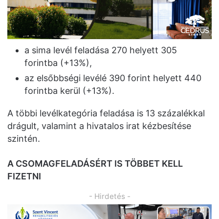
a sima levél feladása 270 helyett 305
forintba (+13%),
az elsőbbségi levélé 390 forint helyett 440
forintba kerül (+13%).
A többi levélkategória feladása is 13 százalékkal
drágult, valamint a hivatalos irat kézbesítése
szintén.
A CSOMAGFELADÁSÉRT IS TÖBBET KELL
FIZETNI
- Hirdetés -