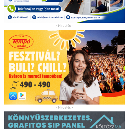
- Hirdetés -
- Hirdetés -