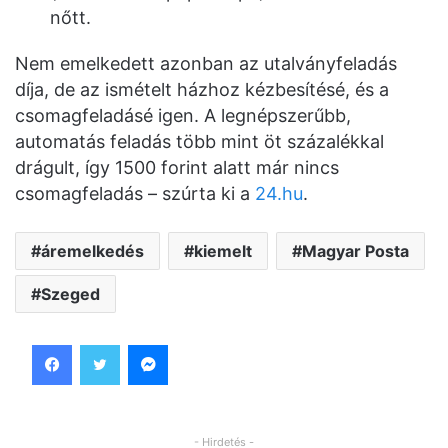
nőtt.
Nem emelkedett azonban az utalványfeladás
díja, de az ismételt házhoz kézbesítésé, és a
csomagfeladásé igen. A legnépszerűbb,
automatás feladás több mint öt százalékkal
drágult, így 1500 forint alatt már nincs
csomagfeladás – szúrta ki a
24.hu
.
áremelkedés
kiemelt
Magyar Posta
Szeged
Facebook
Twitter
Messenger
- Hirdetés -