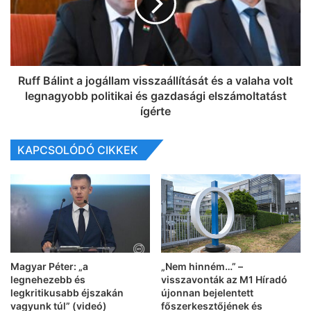
Ruff Bálint a jogállam visszaállítását és a valaha volt
legnagyobb politikai és gazdasági elszámoltatást
ígérte
KAPCSOLÓDÓ CIKKEK
Magyar Péter: „a
„Nem hinném…” –
legnehezebb és
visszavonták az M1 Híradó
legkritikusabb éjszakán
újonnan bejelentett
vagyunk túl” (videó)
főszerkesztőjének és