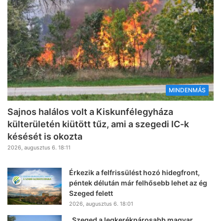
MINDENMÁS
Sajnos halálos volt a Kiskunfélegyháza
külterületén kiütött tűz, ami a szegedi IC-k
késését is okozta
2026, augusztus 6. 18:11
Érkezik a felfrissülést hozó hidegfront,
péntek délután már felhősebb lehet az ég
Szeged felett
2026, augusztus 6. 18:01
„Szeged a legkerékpárosabb magyar