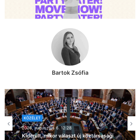
Bartok Zsófia
KÖZÉLET
2026, augusztus 6. 09:54
Átfogó energiafejlesztési tervet
fogadott el a kormány: szélenergetikai
és geotermikus beruházásokat