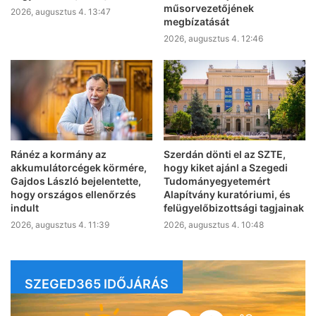
műsorvezetőjének
2026, augusztus 4. 13:47
megbízatását
2026, augusztus 4. 12:46
Ránéz a kormány az
Szerdán dönti el az SZTE,
akkumulátorcégek körmére,
hogy kiket ajánl a Szegedi
Gajdos László bejelentette,
Tudományegyetemért
hogy országos ellenőrzés
Alapítvány kuratóriumi, és
indult
felügyelőbizottsági tagjainak
2026, augusztus 4. 11:39
2026, augusztus 4. 10:48
SZEGED365 IDŐJÁRÁS