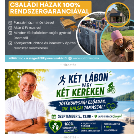
- Hirdetés -
- Hirdetés -