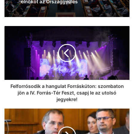
indítanak el, és bővítik az energiatároló
kapacitásokat
Felforrósodik a hangulat Forráskúton: szombaton
jön a IV. Forrás-Tér Feszt, csapj le az utolsó
jegyekre!