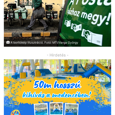
A borítókép illusztráció. Fotó: MTI/Varga György
- Hirdetés -