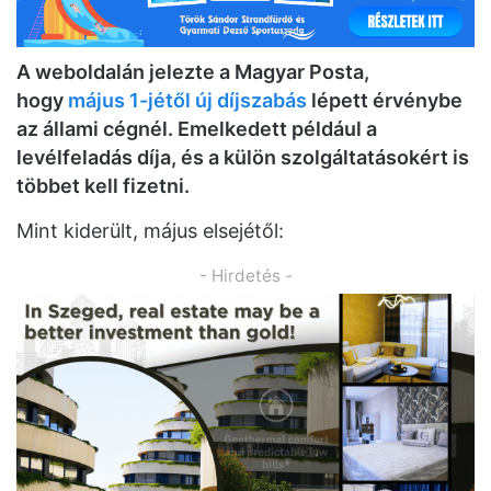
A weboldalán jelezte a Magyar Posta,
hogy
május 1-jétől új díjszabás
lépett érvénybe
az állami cégnél. Emelkedett például a
levélfeladás díja, és a külön szolgáltatásokért is
többet kell fizetni.
Mint kiderült, május elsejétől:
- Hirdetés -