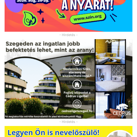
- Hirdetés -
- Hirdetés -