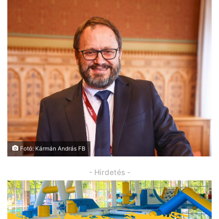
Fotó: Kármán András FB
- Hirdetés -