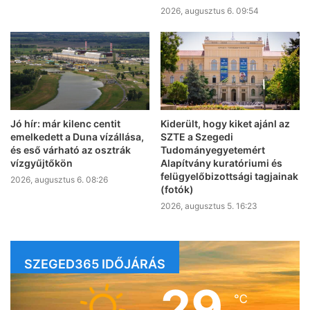
2026, augusztus 6. 09:54
Jó hír: már kilenc centit
Kiderült, hogy kiket ajánl az
emelkedett a Duna vízállása,
SZTE a Szegedi
és eső várható az osztrák
Tudományegyetemért
vízgyűjtőkön
Alapítvány kuratóriumi és
felügyelőbizottsági tagjainak
2026, augusztus 6. 08:26
(fotók)
2026, augusztus 5. 16:23
SZEGED365 IDŐJÁRÁS
29
℃