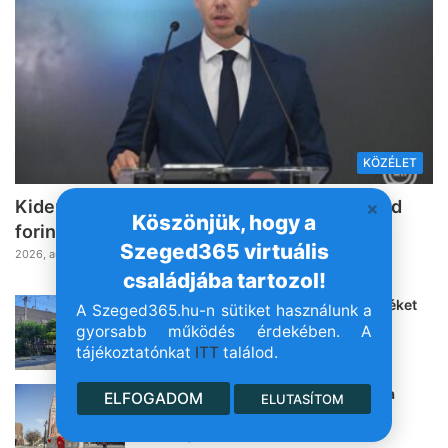
KÖZÉLET
Kiderült, mire költi a kormány a 6000 milliárd
Köszönjük, hogy a
forint európai uniós forrást
Szeged365 virtuális
2026, augusztus 8. 10:44
családjába tartozol!
Egy kamion leszaggatta a felsővezetéket
A Szeged365.hu-n sütiket használunk a
Hódmezővásárhely egyik utcájában
gyorsabb működés érdekében. A
2026, augusztus 8. 09:56
tájékoztatónkat
ITT
találod.
Napi pakk: kellemesebb idővel indul a
ELFOGADOM
ELUTASÍTOM
hétvége és a Wicked-láz Szegeden
2026, augusztus 8. 06:30