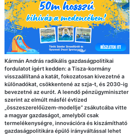
Kármán András radikális gazdaságpolitikai
fordulatot ígért kedden: a Tisza-kormány
visszaállítaná a katát, fokozatosan kivezetné a
különadókat, csökkentené az szja-t, és 2030-ig
bevezetné az eurót. A leendő pénzügyminiszter
szerint az elmúlt másfél évtized
„összeszerelőüzem-modellje” zsákutcába vitte
a magyar gazdaságot, amelyből csak
termelékenységre, innovációra és kiszámítható
gazdaságpolitikára épülő irányváltással lehet