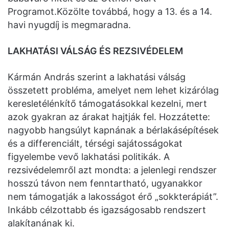
Programot.Közölte továbbá, hogy a 13. és a 14.
havi nyugdíj is megmaradna.
LAKHATÁSI VÁLSÁG ÉS REZSIVÉDELEM
Kármán András szerint a lakhatási válság
összetett probléma, amelyet nem lehet kizárólag
keresletélénkítő támogatásokkal kezelni, mert
azok gyakran az árakat hajtják fel. Hozzátette:
nagyobb hangsúlyt kapnának a bérlakásépítések
és a differenciált, térségi sajátosságokat
figyelembe vevő lakhatási politikák. A
rezsivédelemről azt mondta: a jelenlegi rendszer
hosszú távon nem fenntartható, ugyanakkor
nem támogatják a lakosságot érő „sokkterápiát”.
Inkább célzottabb és igazságosabb rendszert
alakítanának ki.