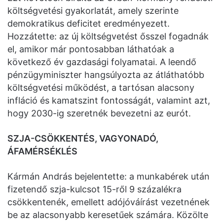
költségvetési gyakorlatát, amely szerinte
demokratikus deficitet eredményezett.
Hozzátette: az új költségvetést ősszel fogadnák
el, amikor már pontosabban láthatóak a
következő év gazdasági folyamatai. A leendő
pénzügyminiszter hangsúlyozta az átláthatóbb
költségvetési működést, a tartósan alacsony
infláció és kamatszint fontosságát, valamint azt,
hogy 2030-ig szeretnék bevezetni az eurót.
SZJA-CSÖKKENTÉS, VAGYONADÓ,
ÁFAMÉRSÉKLÉS
Kármán András bejelentette: a munkabérek után
fizetendő szja-kulcsot 15-ről 9 százalékra
csökkentenék, emellett adójóváírást vezetnének
be az alacsonyabb keresetűek számára. Közölte