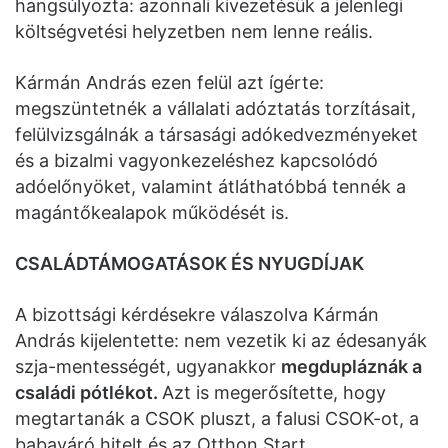
hangsúlyozta: azonnali kivezetésük a jelenlegi
költségvetési helyzetben nem lenne reális.
Kármán András ezen felül azt ígérte:
megszüntetnék a vállalati adóztatás torzításait,
felülvizsgálnák a társasági adókedvezményeket
és a bizalmi vagyonkezeléshez kapcsolódó
adóelőnyöket, valamint átláthatóbbá tennék a
magántőkealapok működését is.
CSALÁDTÁMOGATÁSOK ÉS NYUGDÍJAK
A bizottsági kérdésekre válaszolva Kármán
András kijelentette: nem vezetik ki az édesanyák
szja-mentességét, ugyanakkor
megdupláznák a
családi pótlékot.
Azt is megerősítette, hogy
megtartanák a CSOK pluszt, a falusi CSOK-ot, a
babaváró hitelt és az Otthon Start