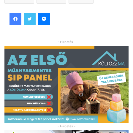
Facebook
Twitter
Messenger
- Hirdetés -
- Hirdetés -