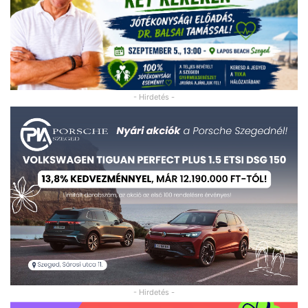
- Hirdetés -
- Hirdetés -