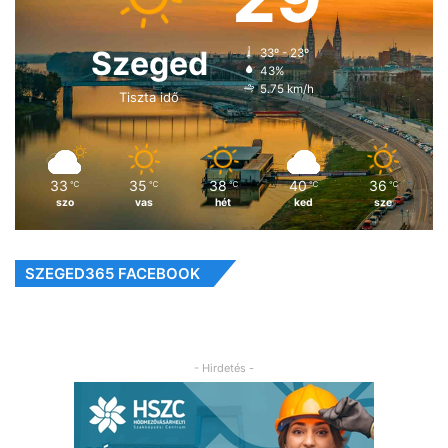
Szeged
33º - 23º
43%
5.75 km/h
Tiszta idő
33
35
38
40
36
℃
℃
℃
℃
℃
szo
vas
hét
ked
sze
SZEGED365 FACEBOOK
- Hirdetés -