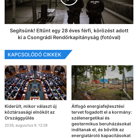
Segítsünk! Eltűnt egy 28 éves férfi, körözést adott
ki a Csongrádi Rendőrkapitányság (fotóval)
KAPCSOLÓDÓ CIKKEK
Kiderült, mikor választ új
Átfogó energiafejlesztési
köztársasági elnököt az
tervet fogadott el a kormány:
Országgyűlés
szélenergetikai és
geotermikus beruházásokat
2026, augusztus 6. 12:28
indítanak el, és bővítik az
energiatároló kapacitásokat