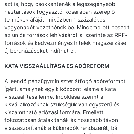
azt is, hogy csökkentenék a legszegényebb
háztartások fogyasztói kosarában szereplő
termékek áfáját, miközben 1 százalékos
vagyonadót vezetnének be. Mindemellett beszélt
az uniós források lehívásáról is: szerinte az RRF-
források és kedvezményes hitelek megszerzése
új beruházásokat indíthat el.
KATA VISSZAÁLLÍTÁSA ÉS ADÓREFORM
A leendő pénzügyminiszter átfogó adóreformot
ígért, amelynek egyik központi eleme a kata
visszaállítása lenne. Indoklása szerint a
kisvállalkozóknak szükségük van egyszerű és
kiszámítható adózási formára. Emellett
fokozatosan átalakítanák és hosszabb távon
visszaszorítanák a különadók rendszerét, bár