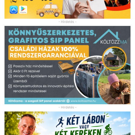
- Hirdetés -
- Hirdetés -