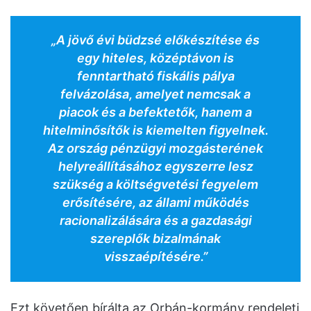
„A jövő évi büdzsé előkészítése és
egy hiteles, középtávon is
fenntartható fiskális pálya
felvázolása, amelyet nemcsak a
piacok és a befektetők, hanem a
hitelminősítők is kiemelten figyelnek.
Az ország pénzügyi mozgásterének
helyreállításához egyszerre lesz
szükség a költségvetési fegyelem
erősítésére, az állami működés
racionalizálására és a gazdasági
szereplők bizalmának
visszaépítésére.”
Ezt követően bírálta az Orbán-kormány rendeleti