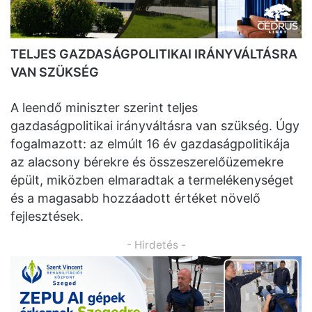
TELJES GAZDASÁGPOLITIKAI IRÁNYVÁLTÁSRA
VAN SZÜKSÉG
A leendő miniszter szerint teljes
gazdaságpolitikai irányváltásra van szükség. Úgy
fogalmazott: az elmúlt 16 év gazdaságpolitikája
az alacsony bérekre és összeszerelőüzemekre
épült, miközben elmaradtak a termelékenységet
és a magasabb hozzáadott értéket növelő
fejlesztések.
- Hirdetés -