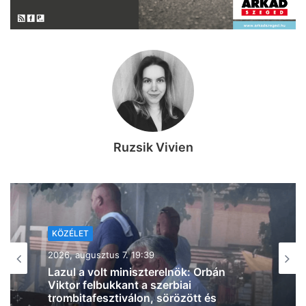
Ruzsik Vivien
KÖZÉLET
2026, augusztus 7. 18:36
Ismét Mészáros érdekeltségű cég nyert
közbeszerzést, Vitézy Dávid is
megszólalt az ügyben