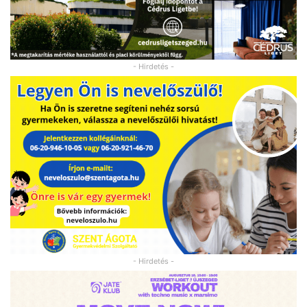
- Hirdetés -
- Hirdetés -