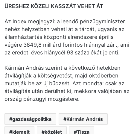
ÜRESHEZ KÖZELI KASSZÁT VEHET ÁT
Az Index megjegyzi: a leendő pénzügyminiszter
nehéz helyzetben veheti át a tárcát, ugyanis az
államháztartás központi alrendszere április
végére 3849,8 milliárd forintos hiánnyal zárt, ami
az eredeti éves hiánycél 93 százalékát jelenti.
Kármán András szerint a következő hetekben
átvilágítják a költségvetést, majd októberben
mutatják be az új büdzsét. Azt mondta: csak az
átvilágítás után derülhet ki, mekkora valójában az
ország pénzügyi mozgástere.
gazdaságpolitika
Kármán András
kiemelt
közélet
Tisza