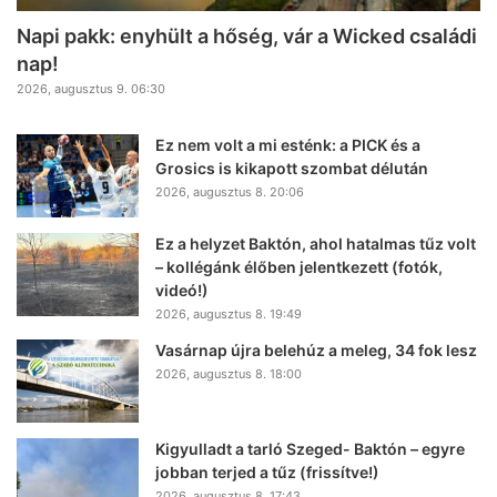
Napi pakk: enyhült a hőség, vár a Wicked családi
nap!
2026, augusztus 9. 06:30
Ez nem volt a mi esténk: a PICK és a
Grosics is kikapott szombat délután
2026, augusztus 8. 20:06
Ez a helyzet Baktón, ahol hatalmas tűz volt
– kollégánk élőben jelentkezett (fotók,
videó!)
2026, augusztus 8. 19:49
Vasárnap újra belehúz a meleg, 34 fok lesz
2026, augusztus 8. 18:00
Kigyulladt a tarló Szeged- Baktón – egyre
jobban terjed a tűz (frissítve!)
2026, augusztus 8. 17:43