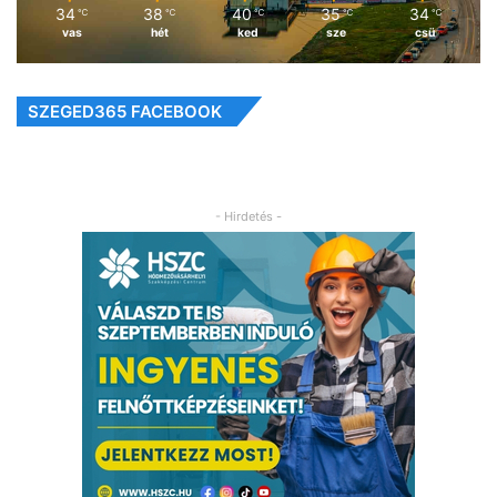
34
38
40
35
34
℃
℃
℃
℃
℃
vas
hét
ked
sze
csü
SZEGED365 FACEBOOK
- Hirdetés -