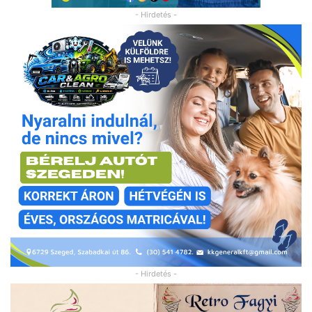
- Hirdetés -
- Hirdetés -