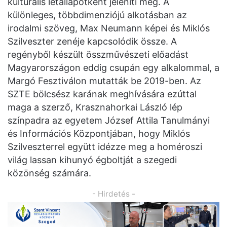
kulturális létállapotként jeleníti meg. A
különleges, többdimenziójú alkotásban az
irodalmi szöveg, Max Neumann képei és Miklós
Szilveszter zenéje kapcsolódik össze. A
regényből készült összművészeti előadást
Magyarországon eddig csupán egy alkalommal, a
Margó Fesztiválon mutatták be 2019-ben. Az
SZTE bölcsész karának meghívására ezúttal
maga a szerző, Krasznahorkai László lép
színpadra az egyetem József Attila Tanulmányi
és Információs Központjában, hogy Miklós
Szilveszterrel együtt idézze meg a homéroszi
világ lassan kihunyó égboltját a szegedi
közönség számára.
- Hirdetés -