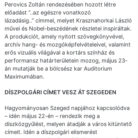
Perovics Zoltán rendezésében hozott létre
előadást “..az egészre vonatkozó
lázadásig..” címmel, melyet Krasznahorkai László
művei és Nobel-beszédének részletei inspiráltak.
A produkciót, amely nyitott szövegkönyvével,
archív hang- és mozgóképfelvételeivel, valamint
erős vizuális világával a kortárs színház és
performansz határterületein mozog, május 23-
án mutatják be a bölcsész kar Auditorium
Maximumában.
DÍSZPOLGÁRI CÍMET VESZ ÁT SZEGEDEN
Hagyományosan Szeged napjához kapcsolódva
– idén május 22-én – rendezik meg a
díszközgyűlést, melyen átadják a város kitüntető
címeit. Idén a díszpolgári elismerést