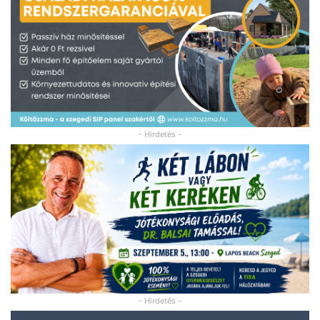
- Hirdetés -
- Hirdetés -