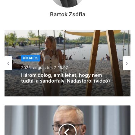
Bartok Zsófia
KIKAPCS
2026, augusztus 7. 12:27
Na, ez mennyire király már: 60 SZIN-
jegyet VIP-re húz fel a Coca-Cola
Szegeden!