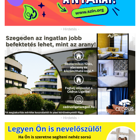
- Hirdetés -
- Hirdetés -