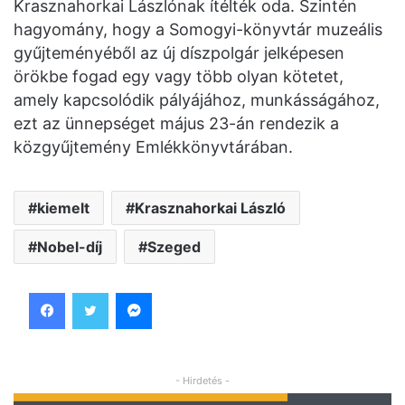
Krasznahorkai Lászlónak ítélték oda. Szintén
hagyomány, hogy a Somogyi-könyvtár muzeális
gyűjteményéből az új díszpolgár jelképesen
örökbe fogad egy vagy több olyan kötetet,
amely kapcsolódik pályájához, munkásságához,
ezt az ünnepséget május 23-án rendezik a
közgyűjtemény Emlékkönyvtárában.
kiemelt
Krasznahorkai László
Nobel-díj
Szeged
Facebook
Twitter
Messenger
- Hirdetés -