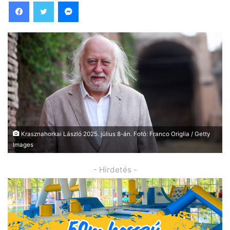
Facebook
Twitter
Messenger
Krasznahorkai László 2025. július 8-án. Fotó: Franco Origlia / Getty
Images
- Hirdetés -