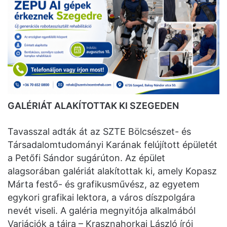
GALÉRIÁT ALAKÍTOTTAK KI SZEGEDEN
Tavasszal adták át az SZTE Bölcsészet- és
Társadalomtudományi Karának felújított épületét
a Petőfi Sándor sugárúton. Az épület
alagsorában galériát alakítottak ki, amely Kopasz
Márta festő- és grafikusművész, az egyetem
egykori grafikai lektora, a város díszpolgára
nevét viseli. A galéria megnyitója alkalmából
Variációk a tájra – Krasznahorkai László írói