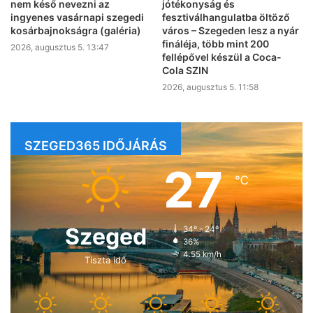
nem késő nevezni az
jótékonyság és
ingyenes vasárnapi szegedi
fesztiválhangulatba öltöző
kosárbajnokságra (galéria)
város – Szegeden lesz a nyár
fináléja, több mint 200
2026, augusztus 5. 13:47
fellépővel készül a Coca-
Cola SZIN
2026, augusztus 5. 11:58
SZEGED365 IDŐJÁRÁS
27
℃
Szeged
34º - 24º
36%
4.55 km/h
Tiszta idő