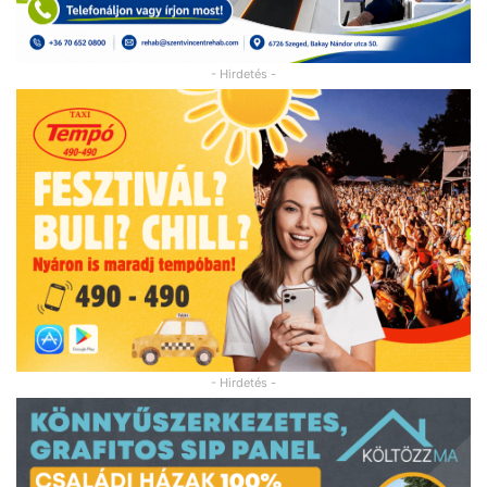
- Hirdetés -
- Hirdetés -