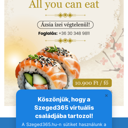
Köszönjük, hogy a
Szeged365 virtuális
családjába tartozol!
A Szeged365.hu-n sütiket használunk a
© Szeged365.hu I Minden jog fenntartva!