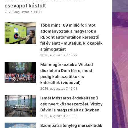
csevapot kóstolt
2026, augusztus 7. 19:39
Több mint 109 millió forintot
adományoztak a magyarok a
REpont automatákon keresztül
fél év alatt – mutatjuk, kik kapják
a támogatást
2026, augusztus 7. 19:22
Már megérkeztek a Wicked
díszletei a Dóm térre, most
pedig kulisszatitkok is
kiderültek (videóval)
2026, augusztus 7. 19:05
Ismét Mészáros érdekeltségű
cég nyert közbeszerzést, Vitézy
Dávid is megszólalt az ügyben
2026, augusztus 7. 18:36
Szombatra tényleg mérséklődik