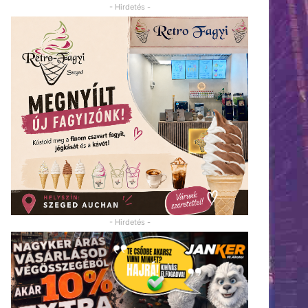
- Hirdetés -
- Hirdetés -