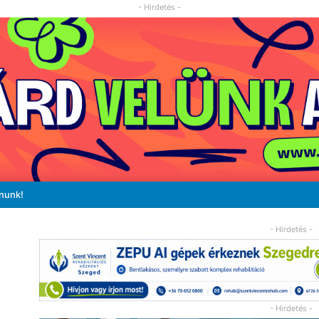
- Hirdetés -
ánunk!
- Hirdetés -
- Hirdetés -