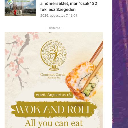
a hőmérséklet, már “csak” 32
fok lesz Szegeden
2026, augusztus 7. 18:01
- Hirdetés -