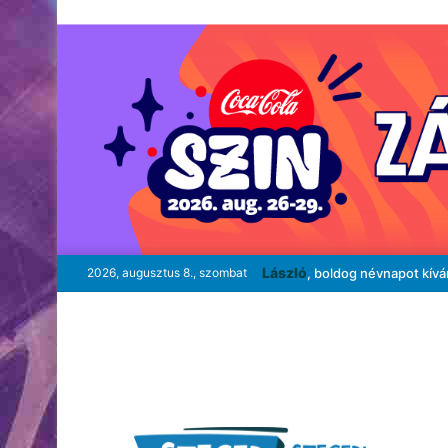
László
2026, augusztus 8., szombat
, boldog névnapot kív