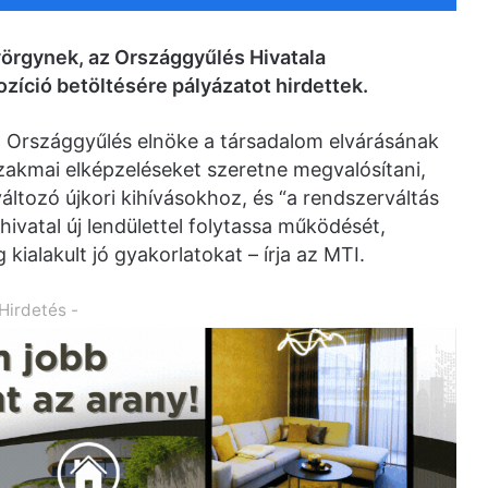
rgynek, az Országgyűlés Hivatala
zíció betöltésére pályázatot hirdettek.
z Országgyűlés elnöke a társadalom elvárásának
szakmai elképzeléseket szeretne megvalósítani,
tozó újkori kihívásokhoz, és “a rendszerváltás
hivatal új lendülettel folytassa működését,
kialakult jó gyakorlatokat – írja az MTI.
 Hirdetés -