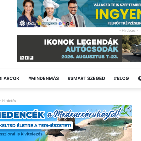
- Hirdetés -
I ARCOK
#MINDENMÁS
#SMART SZEGED
#BLOG
- Hirdetés -