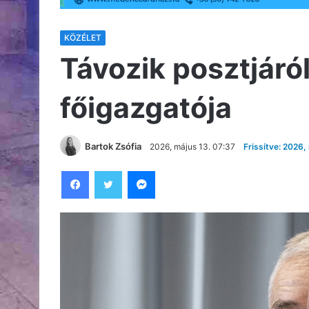
KÖZÉLET
Távozik posztjáró
főigazgatója
Bartok Zsófia
2026, május 13. 07:37
Frissítve: 2026,
Facebook
Twitter
Messenger