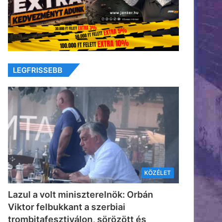
LEGFRISSEBB
KÖZÉLET
Lazul a volt miniszterelnök: Orbán
Viktor felbukkant a szerbiai
trombitafesztiválon, sörözött és