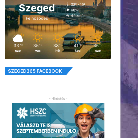
Szeged
33º - 19º
68%
4.1 km/h
Felhősödés
33
35
38
41
35
℃
℃
℃
℃
℃
szo
vas
hét
ked
sze
SZEGED365 FACEBOOK
- Hirdetés -