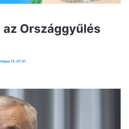
l az Országgyűlés
 május 13. 07:37