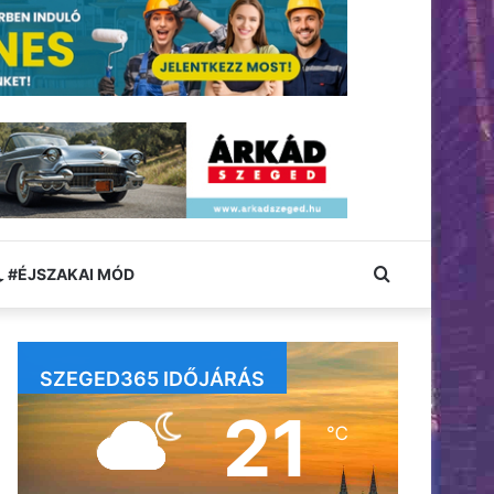
Keresés:
#ÉJSZAKAI MÓD
SZEGED365 IDŐJÁRÁS
21
℃