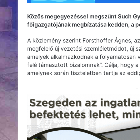
Közös megegyezéssel megszűnt Such Gyö
főigazgatójának megbízatása kedden, a po
A közlemény szerint Forsthoffer Ágnes, a
megfelelő új vezetési szemléletmódot, új 
amelyek alkalmazkodnak a folyamatosan vál
felé támasztott bizalomnak”. Célja, hogy a 
amelynek során tiszteletben tartja az eddig 
-