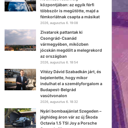
központjában: az egyik férfi
többször is megütötte, majd a
fémkorlátnak csapta a másikat
2026, augusztus 6. 19:08
Zivatarok pattantak ki
Csongrád-Csanád
vármegyében, miközben
jócskán megdőlt a melegrekord
az országban
2026, augusztus 6. 18:54
Vitézy Dávid Szabadkán járt, és
bejelentette, hogy mikor
indulhat el a személyforgalom a
Budapest-Belgrád
vasútvonalon
2026, augusztus 6. 18:32
Nyári bombaajánlat Szegeden –
jéghideg áron vár az új Škoda
Octavia 1.5 TSI Joy a Porsche