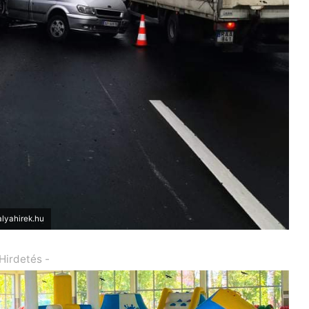
alyahirek.hu
 Hirdetés -