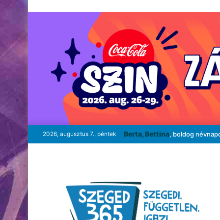
Berta, Bettina
2026, augusztus 7., péntek
, boldog névnap