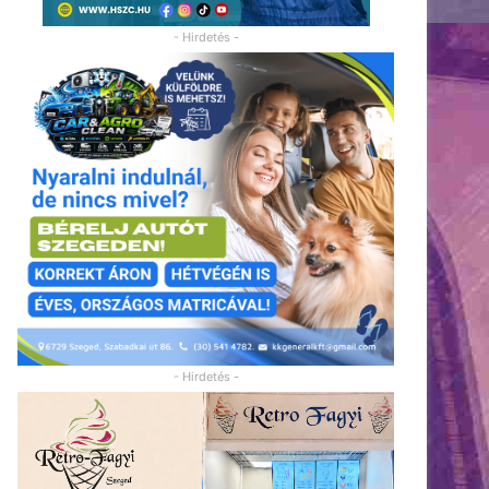
- Hirdetés -
- Hirdetés -