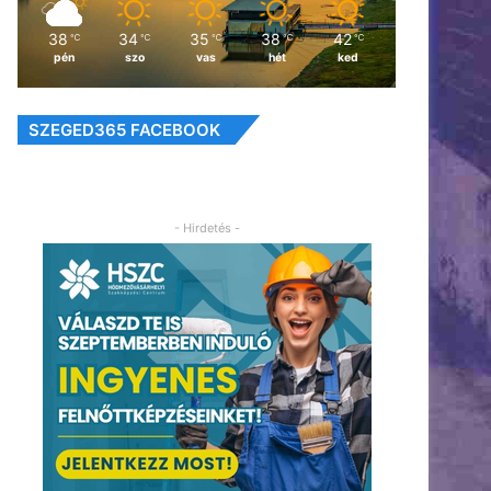
38
34
35
38
42
℃
℃
℃
℃
℃
pén
szo
vas
hét
ked
SZEGED365 FACEBOOK
- Hirdetés -