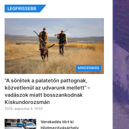
LEGFRISSEBB
MINDENMÁS
“A sörétek a palatetőn pattognak,
közvetlenül az udvarunk mellett” –
vadászok miatt bosszankodnak
Kiskundorozsmán
2026, augusztus 6. 19:50
Verekedés tört ki
Hódmezővásárhely