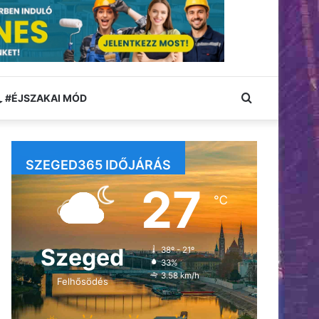
Keresés:
#ÉJSZAKAI MÓD
SZEGED365 IDŐJÁRÁS
27
℃
Szeged
38º - 21º
33%
3.58 km/h
Felhősödés