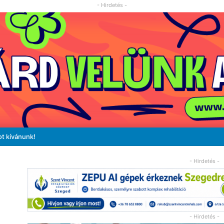
- Hirdetés -
ot kívánunk!
- Hirdetés -
- Hirdetés -