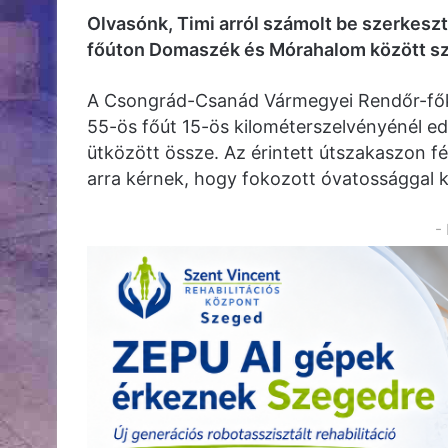
Olvasónk, Timi arról számolt be szerkesz
főúton Domaszék és Mórahalom között sze
A Csongrád-Csanád Vármegyei Rendőr-főka
55-ös főút 15-ös kilométerszelvényénél e
ütközött össze. Az érintett útszakaszon f
arra kérnek, hogy fokozott óvatossággal k
-