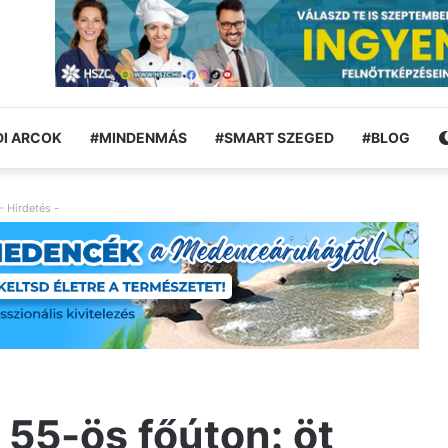
I ARCOK
#MINDENMÁS
#SMART SZEGED
#BLOG
- Hirdetés -
 55-ös főúton: öt