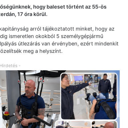
tőségünknek, hogy baleset történt az 55-ös
rdán, 17 óra körül.
pitányság arról tájékoztatott minket, hogy az
ddig ismeretlen okokból 5 személygépjármű
élpályás útlezárás van érvényben, ezért mindenkit
özelítsék meg a helyszínt.
 Hirdetés -