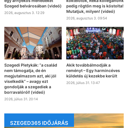
egy árnyékos menedéket
koktélotok, Réka kolléganőnk
Szeged belvárosában (videó)
pedig rögtön meg is kóstolta!
Mutatjuk, milyen! (videó)
2026, augusztus 3. 12:29
2026, augusztus 3. 09:54
Szegedi Pletykák: “a család
Akik továbbálmodják a
nem támogatja, de én
reményt – Egy harmincéves
megjutalmazom azt, aki jól
küldetés új kezekbe került
viselkedik” – avagy ezt
2026, július 31. 13:47
gondolják a szegediek a
borravalóról! (videó)
2026, július 31. 20:14
SZEGED365 IDŐJÁRÁS