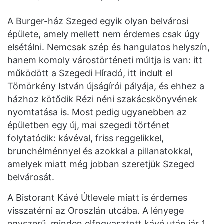
A Burger-ház Szeged egyik olyan belvárosi
épülete, amely mellett nem érdemes csak úgy
elsétálni. Nemcsak szép és hangulatos helyszín,
hanem komoly várostörténeti múltja is van: itt
működött a Szegedi Híradó, itt indult el
Tömörkény István újságírói pályája, és ehhez a
házhoz kötődik Rézi néni szakácskönyvének
nyomtatása is. Most pedig ugyanebben az
épületben egy új, mai szegedi történet
folytatódik: kávéval, friss reggelikkel,
brunchélménnyel és azokkal a pillanatokkal,
amelyek miatt még jobban szeretjük Szeged
belvárosát.
A Bistorant Kávé Útlevele miatt is érdemes
visszatérni az Oroszlán utcába. A lényege
egyszerű, minden elfogyasztott kávé után jár 1