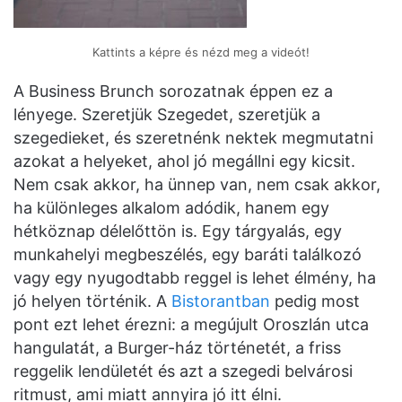
Kattints a képre és nézd meg a videót!
A Business Brunch sorozatnak éppen ez a
lényege. Szeretjük Szegedet, szeretjük a
szegedieket, és szeretnénk nektek megmutatni
azokat a helyeket, ahol jó megállni egy kicsit.
Nem csak akkor, ha ünnep van, nem csak akkor,
ha különleges alkalom adódik, hanem egy
hétköznap délelőttön is. Egy tárgyalás, egy
munkahelyi megbeszélés, egy baráti találkozó
vagy egy nyugodtabb reggel is lehet élmény, ha
jó helyen történik. A
Bistorantban
pedig most
pont ezt lehet érezni: a megújult Oroszlán utca
hangulatát, a Burger-ház történetét, a friss
reggelik lendületét és azt a szegedi belvárosi
ritmust, ami miatt annyira jó itt élni.