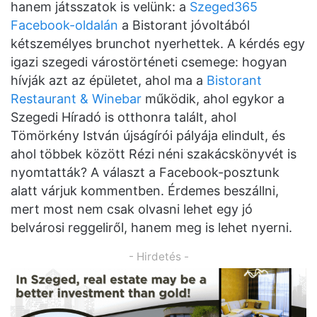
hanem játsszatok is velünk: a
Szeged365
Facebook-oldalán
a Bistorant jóvoltából
kétszemélyes brunchot nyerhettek. A kérdés egy
igazi szegedi várostörténeti csemege: hogyan
hívják azt az épületet, ahol ma a
Bistorant
Restaurant & Winebar
működik, ahol egykor a
Szegedi Híradó is otthonra talált, ahol
Tömörkény István újságírói pályája elindult, és
ahol többek között Rézi néni szakácskönyvét is
nyomtatták? A választ a Facebook-posztunk
alatt várjuk kommentben. Érdemes beszállni,
mert most nem csak olvasni lehet egy jó
belvárosi reggeliről, hanem meg is lehet nyerni.
- Hirdetés -