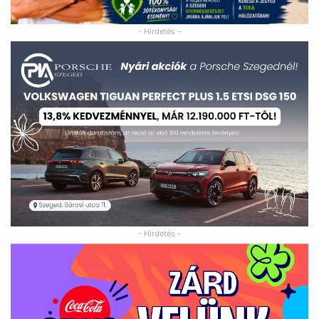
- Hirdetés -
- Hirdetés -