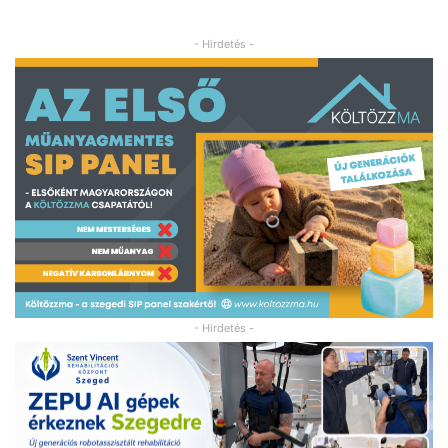
- Hirdetés -
- Hirdetés -