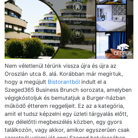
Nem véletlenül térünk vissza újra és újra az
Oroszlán utca 8. alá. Korábban már megírtuk,
hogy a megújult
Bistorantból
indult el a
Szeged365 Business Brunch sorozata, amelyben
végigkóstoljuk és bemutatjuk a Burger-házban
működő étterem reggelijeit. Ez az a kategória,
amit el tudsz képzelni egy üzleti tárgyalás előtt,
egy délelőtti megbeszélés közben, egy gyors
találkozón, vagy akkor, amikor egyszerűen csak
szeretnél valami jót enni Szeged belvárosában.