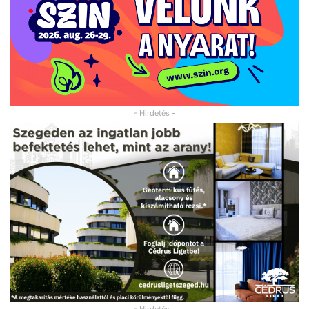
- Hirdetés -
- Hirdetés -