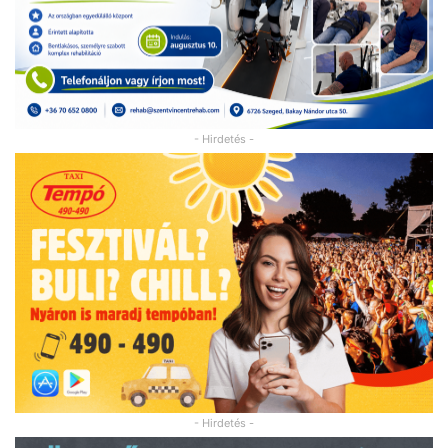
- Hirdetés -
- Hirdetés -