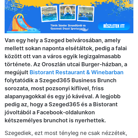
Van egy hely a Szeged belvárosában, amely
mellett sokan naponta elsétáltok, pedig a falai
között ott van a város egyik legizgalmasabb
története. Az Oroszlán utcai Burger-házban, a
megújult
Bistorant Restaurant & Winebarban
folytatódik a Szeged365 Business Brunch
sorozata, most pozsonyi kiflivel, friss
alapanyagokkal és egy jó kávéval. A legjobb
pedig az, hogy a Szeged365 és a Bistorant
jóvoltából a Facebook-oldalunkon
kétszemélyes brunchot is nyerhettek.
Szegediek, ezt most tényleg ne csak nézzétek,