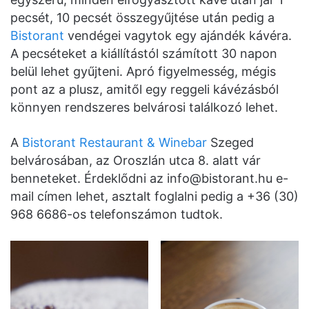
pecsét, 10 pecsét összegyűjtése után pedig a
Bistorant
vendégei vagytok egy ajándék kávéra.
A pecséteket a kiállítástól számított 30 napon
belül lehet gyűjteni. Apró figyelmesség, mégis
pont az a plusz, amitől egy reggeli kávézásból
könnyen rendszeres belvárosi találkozó lehet.
A
Bistorant Restaurant & Winebar
Szeged
belvárosában, az Oroszlán utca 8. alatt vár
benneteket. Érdeklődni az
info@bistorant.hu
e-
mail címen lehet, asztalt foglalni pedig a +36 (30)
968 6686-os telefonszámon tudtok.