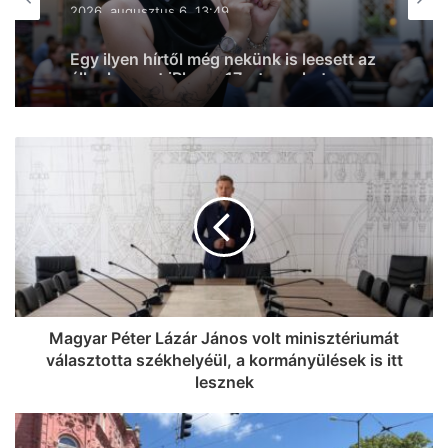
2026, augusztus 6. 10:10
Új munkahelyeket hoz Szegedre a Field
Test: értékesítőket keresnek (videó)
Magyar Péter Lázár János volt minisztériumát
választotta székhelyéül, a kormányülések is itt
lesznek