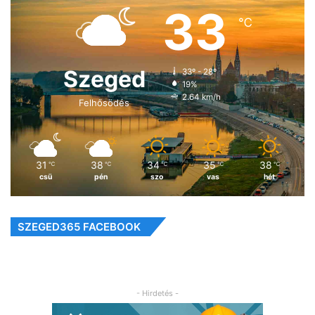
33
℃
Szeged
33º - 28º
19%
2.64 km/h
Felhősödés
31
38
34
35
38
℃
℃
℃
℃
℃
csü
pén
szo
vas
hét
SZEGED365 FACEBOOK
- Hirdetés -