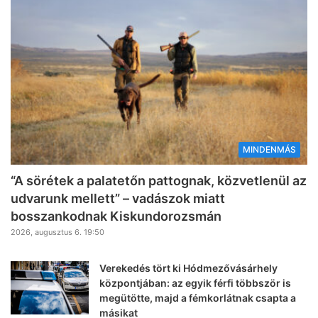
MINDENMÁS
“A sörétek a palatetőn pattognak, közvetlenül az
udvarunk mellett” – vadászok miatt
bosszankodnak Kiskundorozsmán
2026, augusztus 6. 19:50
Verekedés tört ki Hódmezővásárhely
központjában: az egyik férfi többször is
megütötte, majd a fémkorlátnak csapta a
másikat