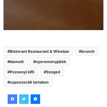
Bistorant Restaurant & Winebar
brunch
kiemelt
nyereményjáték
Pozsonyi kifli
Szeged
szponzorált tartalom
Facebook
Twitter
Messenger