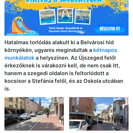
Hatalmas torlódás alakult ki a Belvárosi híd
környékén, ugyanis megindultak a
kétnapos
munkálatok
a helyszínen. Az Újszeged felől
érkezőknek is várakozni kell, de nem csak itt,
hanem a szegedi oldalon is feltorlódott a
kocsisor a Stefánia felől, és az Oskola utcában
is.