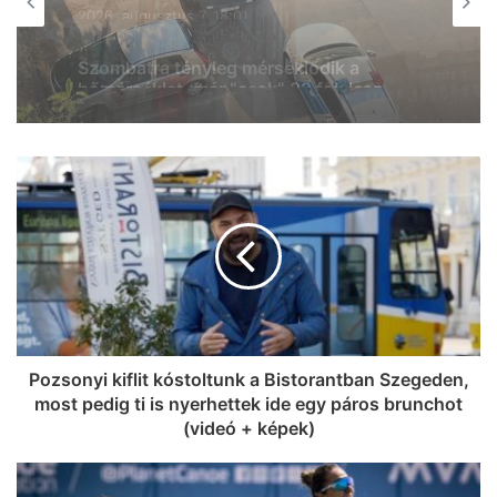
2026, augusztus 7. 17:26
Folytatódik az éjszakai permetezés
Szegeden – mutatjuk, mire kell figyelni
Pozsonyi kiflit kóstoltunk a Bistorantban Szegeden,
most pedig ti is nyerhettek ide egy páros brunchot
(videó + képek)