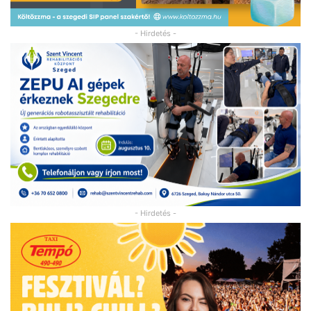
- Hirdetés -
- Hirdetés -