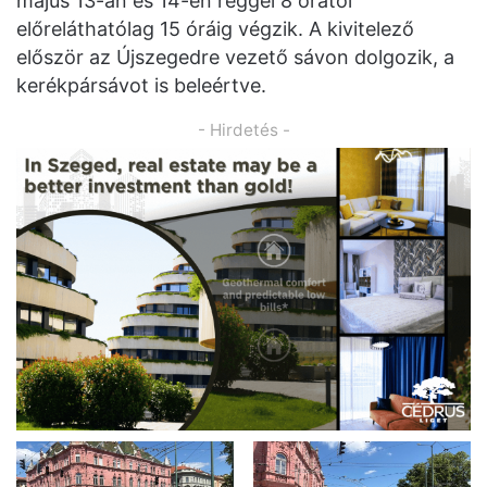
május 13-án és 14-én reggel 8 órától
előreláthatólag 15 óráig végzik. A kivitelező
először az Újszegedre vezető sávon dolgozik, a
kerékpársávot is beleértve.
- Hirdetés -