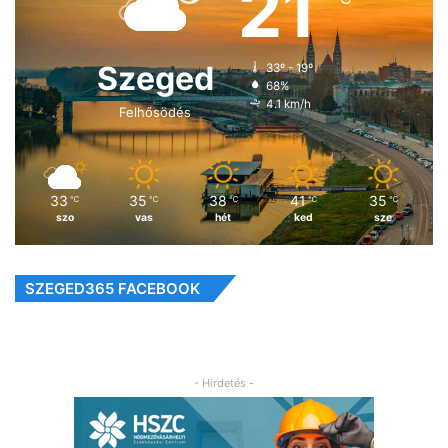
21
Szeged
33º - 19º
68%
4.1 km/h
Felhősödés
33
35
38
41
35
℃
℃
℃
℃
℃
szo
vas
hét
ked
sze
SZEGED365 FACEBOOK
- Hirdetés -