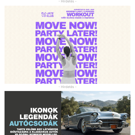
- Hirdetés -
- Hirdetés -