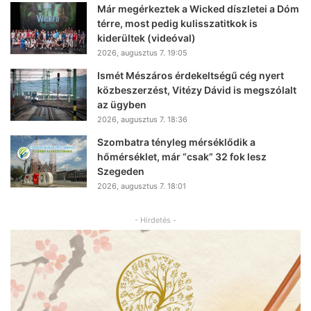
Már megérkeztek a Wicked díszletei a Dóm
térre, most pedig kulisszatitkok is
kiderültek (videóval)
2026, augusztus 7. 19:05
Ismét Mészáros érdekeltségű cég nyert
közbeszerzést, Vitézy Dávid is megszólalt
az ügyben
2026, augusztus 7. 18:36
Szombatra tényleg mérséklődik a
hőmérséklet, már “csak” 32 fok lesz
Szegeden
2026, augusztus 7. 18:01
- Hirdetés -