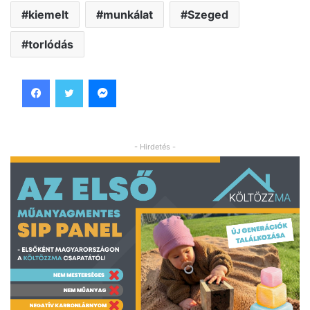
kiemelt
munkálat
Szeged
torlódás
Facebook
Twitter
Messenger
- Hirdetés -