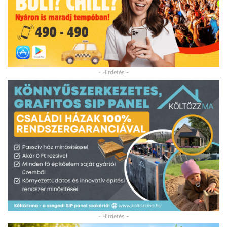
- Hirdetés -
- Hirdetés -