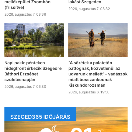
melléképület Zsombón
lakást Szegeden
(frissítve)
2026, augusztus 7. 08:32
2026, augusztus 7. 08:36
Napi pakk: pénteken
“A sörétek a palatetőn
hidegfront érkezik Szegedre
pattognak, közvetlenül az
Báthori Erzsébet
udvarunk mellett” – vadászok
születésnapján
miatt bosszankodnak
Kiskundorozsmán
2026, augusztus 7. 06:30
2026, augusztus 6. 19:50
SZEGED365 IDŐJÁRÁS
℃