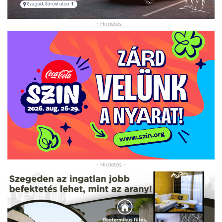
- Hirdetés -
- Hirdetés -