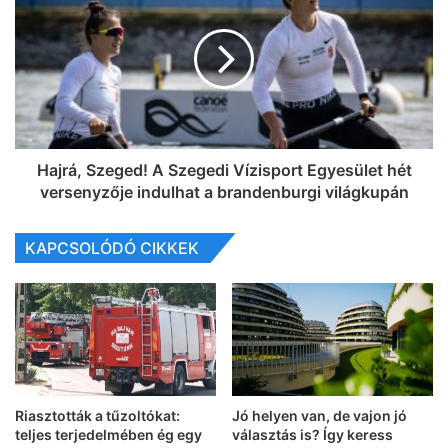
Hajrá, Szeged! A Szegedi Vízisport Egyesület hét
versenyzője indulhat a brandenburgi világkupán
KAPCSOLÓDÓ CIKKEK
Riasztották a tűzoltókat:
Jó helyen van, de vajon jó
teljes terjedelmében ég egy
választás is? Így keress