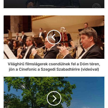
csevapot kóstolt
Kiderült, mire költi a kormány a 6000
milliárd forint európai uniós forrást
Világhírű filmslágerek csendülnek fel a Dóm téren,
jön a Cinefonic a Szegedi Szabadtérire (videóval)