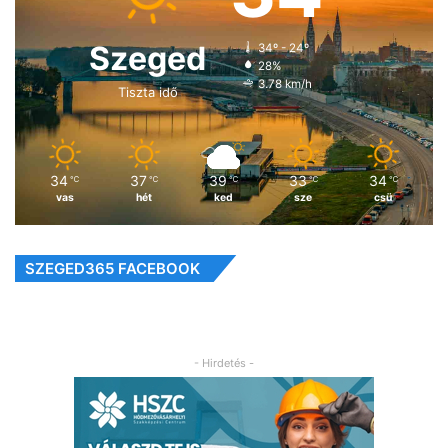
Szeged
34º - 24º
28%
3.78 km/h
Tiszta idő
34
37
39
33
34
℃
℃
℃
℃
℃
vas
hét
ked
sze
csü
SZEGED365 FACEBOOK
- Hirdetés -