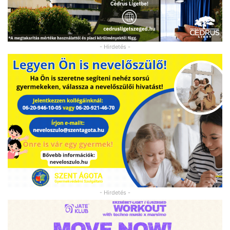
- Hirdetés -
- Hirdetés -