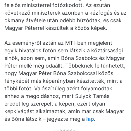
felelős miniszterrel fotózkodott. Az ezután
következő miniszterek azonban a kézfogás és az
okmány átvétele után odébb húzódtak, és csak
Magyar Péterrel készültek a közös képek.
Az eseményről aztán az MTI-ben megjelent
egyik hivatalos fotón sem látszik a köztársasági
elnök, azon sem, amin Bóna Szabolcs és Magyar
Péter mellé még odaállt. Többeknek feltűnhetett,
hogy Magyar Péter Bóna Szabolccsal közös
fényképét más képarányban készítették, mint a
többi fotót. Valószínűleg azért folyamodtak
ehhez a megoldáshoz, mert Sulyok Tamás
eredetileg szerepelt a képen, ezért olyan
képkivágást alkalmaztak, amin már csak Magyar
és Bóna látszik – jegyezte meg a
lap
.
- Hirdetés -