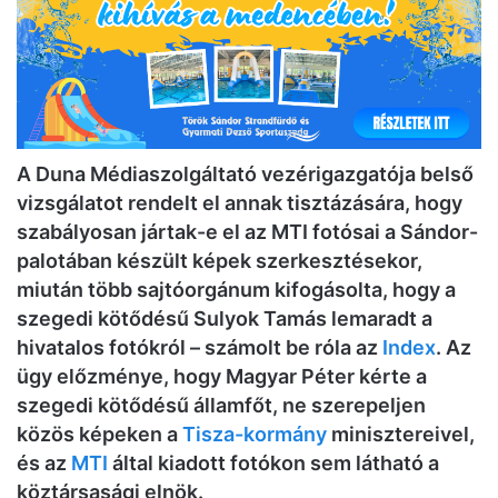
A Duna Médiaszolgáltató vezérigazgatója belső
vizsgálatot rendelt el annak tisztázására, hogy
szabályosan jártak-e el az MTI fotósai a Sándor-
palotában készült képek szerkesztésekor,
miután több sajtóorgánum kifogásolta, hogy a
szegedi kötődésű Sulyok Tamás lemaradt a
hivatalos fotókról – számolt be róla az
Index
. Az
ügy előzménye, hogy Magyar Péter kérte a
szegedi kötődésű államfőt, ne szerepeljen
közös képeken a
Tisza-kormány
minisztereivel,
és az
MTI
által kiadott fotókon sem látható a
köztársasági elnök.