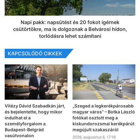
Napi pakk: napsütést és 20 fokot ígérnek
csütörtökre, ma is dolgoznak a Belvárosi hídon,
torlódásra lehet számítani
KAPCSOLÓDÓ CIKKEK
Vitézy Dávid Szabadkán járt,
„Szeged a legkerékpárosabb
és bejelentette, hogy mikor
magyar város” – Botka László
indulhat el a
fotókat osztott meg a
személyforgalom a
kiskundorozsmai kerékpárút
Budapest-Belgrád
megújult szakaszáról
vasútvonalon
2026, augusztus 6. 17:16