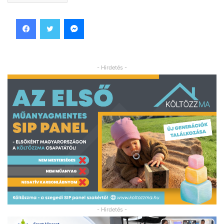
Facebook
Twitter
Messenger
- Hirdetés -
- Hirdetés -