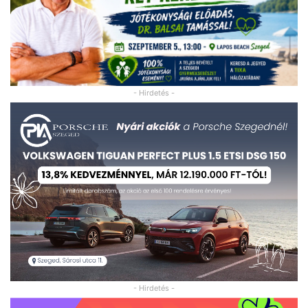
- Hirdetés -
- Hirdetés -