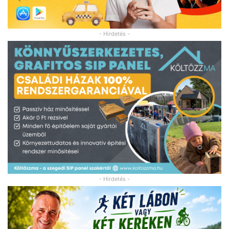
- Hirdetés -
- Hirdetés -