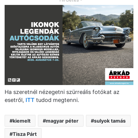
Ha szeretnél nézegetni szürreális fotókat az
esetről,
ITT
tudod megtenni.
kiemelt
magyar péter
sulyok tamás
Tisza Párt