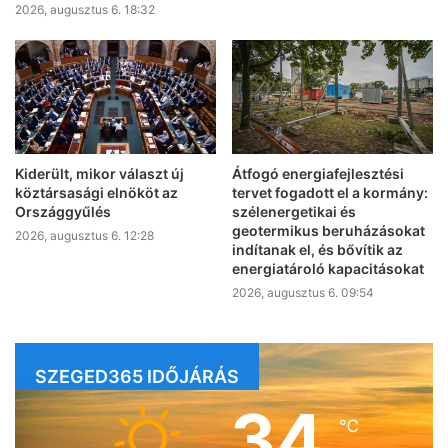
2026, augusztus 6. 18:32
Kiderült, mikor választ új
Átfogó energiafejlesztési
köztársasági elnököt az
tervet fogadott el a kormány:
Országgyűlés
szélenergetikai és
geotermikus beruházásokat
2026, augusztus 6. 12:28
indítanak el, és bővítik az
energiatároló kapacitásokat
2026, augusztus 6. 09:54
SZEGED365 IDŐJÁRÁS
34
℃