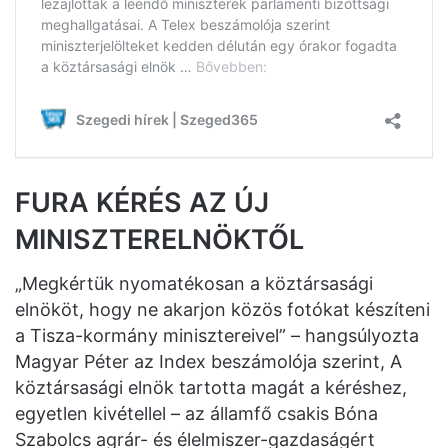
FURA KÉRÉS AZ ÚJ
MINISZTERELNÖKTŐL
„Megkértük nyomatékosan a köztársasági
elnököt, hogy ne akarjon közös fotókat készíteni
a Tisza-kormány minisztereivel” – hangsúlyozta
Magyar Péter az Index beszámolója szerint, A
köztársasági elnök tartotta magát a kéréshez,
egyetlen kivétellel – az államfő csakis Bóna
Szabolcs agrár- és élelmiszer-gazdaságért