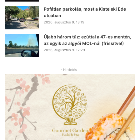
Pofátlan parkolás, most a Kisteleki Ede
utcában
2026, augusztus 9. 13:19
Újabb három tűz: ezúttal a 47-es mentén,
az egyik az algyői MOL-nál (frissítve!)
2026, augusztus 9. 12:29
- Hirdetés -