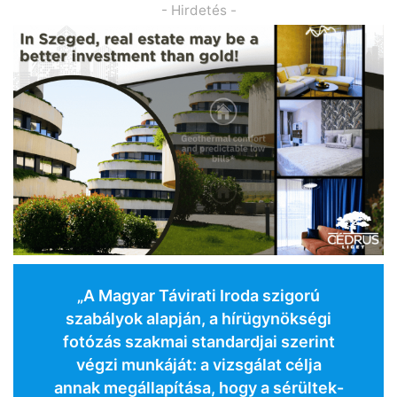
- Hirdetés -
„A Magyar Távirati Iroda szigorú
szabályok alapján, a hírügynökségi
fotózás szakmai standardjai szerint
végzi munkáját: a vizsgálat célja
annak megállapítása, hogy a sérültek-