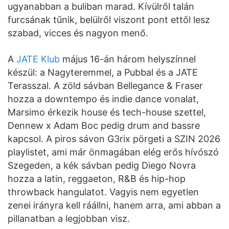
ugyanabban a buliban marad. Kívülről talán
furcsának tűnik, belülről viszont pont ettől lesz
szabad, vicces és nagyon menő.
A
JATE Klub
május 16-án három helyszínnel
készül: a Nagyteremmel, a Pubbal és a JATE
Terasszal. A zöld sávban Bellegance & Fraser
hozza a downtempo és indie dance vonalat,
Marsimo érkezik house és tech-house szettel,
Dennew x Adam Boc pedig drum and bassre
kapcsol. A piros sávon G3rix pörgeti a SZIN 2026
playlistet, ami már önmagában elég erős hívószó
Szegeden, a kék sávban pedig Diego Novra
hozza a latin, reggaeton, R&B és hip-hop
throwback hangulatot. Vagyis nem egyetlen
zenei irányra kell ráállni, hanem arra, ami abban a
pillanatban a legjobban visz.