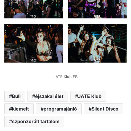
JATE Klub FB
Buli
éjszakai élet
JATE Klub
kiemelt
programajánló
Silent Disco
szponzorált tartalom