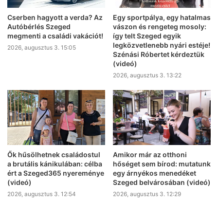
Cserben hagyott a verda? Az
Egy sportpálya, egy hatalmas
Autóbérlés Szeged
vászon és rengeteg mosoly:
megmenti a családi vakációt!
így telt Szeged egyik
legközvetlenebb nyári estéje!
2026, augusztus 3. 15:05
Szénási Róbertet kérdeztük
(videó)
2026, augusztus 3. 13:22
Ők hűsölhetnek családostul
Amikor már az otthoni
a brutális kánikulában: célba
hőséget sem bírod: mutatunk
ért a Szeged365 nyereménye
egy árnyékos menedéket
(videó)
Szeged belvárosában (videó)
2026, augusztus 3. 12:54
2026, augusztus 3. 12:29