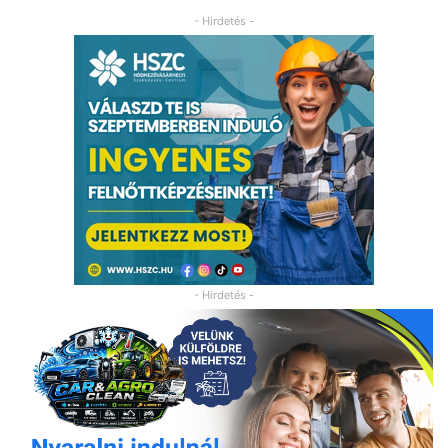
- Hirdetés -
- Hirdetés -