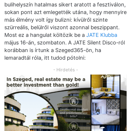
bulihelyszín hatalmas sikert aratott a fesztiválon,
sokan pont azt emlegették utána, hogy mennyire
más élmény volt így bulizni: kívülről szinte
szürreális, belülről viszont azonnal beszippant.
Most ez a hangulat költözik be a
JATE Klubba
május 16-án, szombaton. A JATE Silent Disco-ról
korábban is írtunk a Szeged365-ön, ha
lemaradtál róla, itt tudod pótolni:
- Hirdetés -