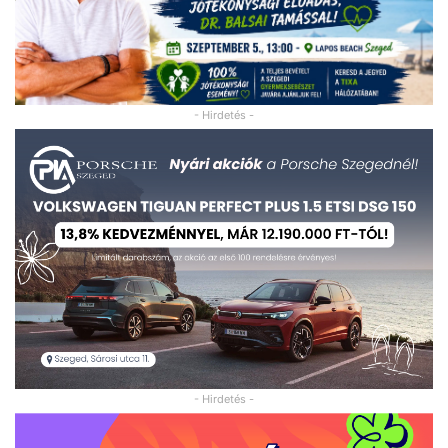
- Hirdetés -
- Hirdetés -