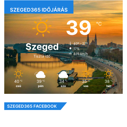
SZEGED365 IDŐJÁRÁS
39
℃
Szeged
40º - 27º
17%
3.15 km/h
Tiszta idő
40
39
34
35
38
℃
℃
℃
℃
℃
csü
pén
szo
vas
hét
SZEGED365 FACEBOOK