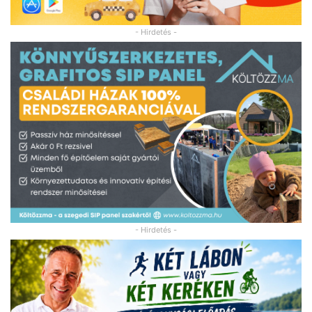
- Hirdetés -
- Hirdetés -