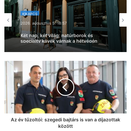
KIKAPCS
2026, augusztus 5. 18:39
„Az akadályokat elhárítottuk, de
csináltunk nektek még néhányat” – újra
megnyitott az 50 méteres Waterplay
akadálypálya a hódmezővásárhelyi
Török Sándor Strandfürdőben
Az év tűzoltói: szegedi bajtárs is van a díjazottak
között