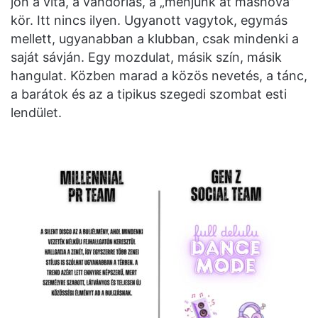
jön a vita, a vándorlás, a „menjünk át máshova”
kör. Itt nincs ilyen. Ugyanott vagytok, egymás
mellett, ugyanabban a klubban, csak mindenki a
saját sávján. Egy mozdulat, másik szín, másik
hangulat. Közben marad a közös nevetés, a tánc,
a barátok és az a tipikus szegedi szombat esti
lendület.