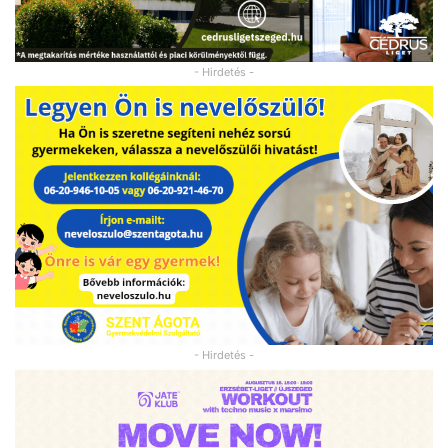
- Hirdetés -
- Hirdetés -