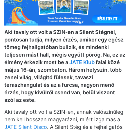
Aki tavaly ott volt a SZIN-en a Silent Stégnél,
pontosan tudja, milyen érzés, amikor egy egész
tömeg fejhallgatóban bulizik, és mindenki
teljesen mást hall, mégis együtt pörög. Na, ez az
élmény érkezik most be a
JATE Klub
falai közé
május 16-án, szombaton. Három helyszín, több
zenei világ, világító fülesek, tavaszi
teraszhangulat és az a furcsa, nagyon menő
érzés, hogy kívülről csend van, belül viszont
szól az este.
Aki tavaly ott volt a SZIN-en, annak valószínűleg
nem kell hosszan magyarázni, miért izgalmas a
JATE Silent Disco
. A Silent Stég és a fejhallgatós