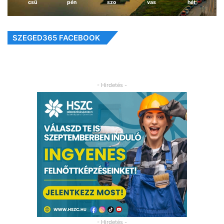
csü
pén
szo
vas
hét
SZEGED365 FACEBOOK
- Hirdetés -
- Hirdetés -