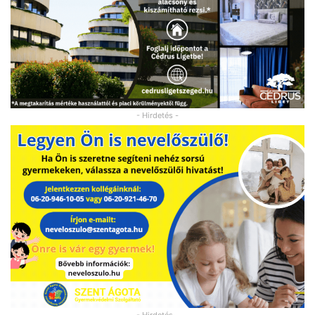
- Hirdetés -
- Hirdetés -