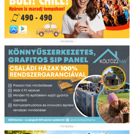
- Hirdetés -
- Hirdetés -