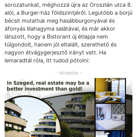
sorozatunkat, méghozzá újra az Oroszlán utca 8.
alól, a Burger-ház földszintjéről. Legutóbb a borjú
bécsit mutattuk meg hasábburgonyával és
áfonyás lilahagyma salátával, és már akkor
látszott, hogy a Bistorant új étlapja nem
túlgondolt, hanem jól eltalált, szerethető és
nagyon étvágygerjesztő irányt vett. Ha
lemaradtál róla, itt tudod pótolni:
- Hirdetés -