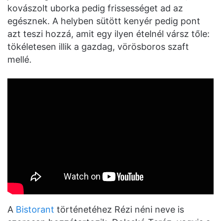
kovászolt uborka pedig frissességet ad az
egésznek. A helyben sütött kenyér pedig pont
azt teszi hozzá, amit egy ilyen ételnél vársz tőle:
tökéletesen illik a gazdag, vörösboros szaft
mellé.
A
Bistorant
történetéhez Rézi néni neve is