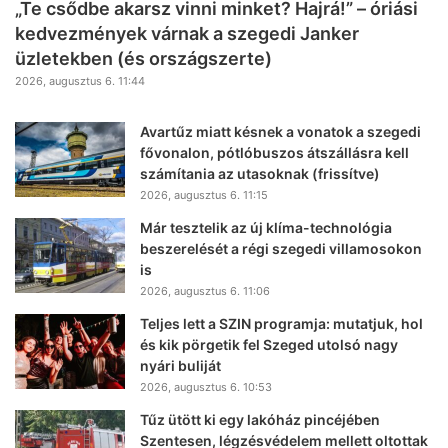
„Te csődbe akarsz vinni minket? Hajrá!” – óriási
kedvezmények várnak a szegedi Janker
üzletekben (és országszerte)
2026, augusztus 6. 11:44
Avartűz miatt késnek a vonatok a szegedi
fővonalon, pótlóbuszos átszállásra kell
számítania az utasoknak (frissítve)
2026, augusztus 6. 11:15
Már tesztelik az új klíma-technológia
beszerelését a régi szegedi villamosokon
is
2026, augusztus 6. 11:06
Teljes lett a SZIN programja: mutatjuk, hol
és kik pörgetik fel Szeged utolsó nagy
nyári buliját
2026, augusztus 6. 10:53
Tűz ütött ki egy lakóház pincéjében
Szentesen, légzésvédelem mellett oltottak