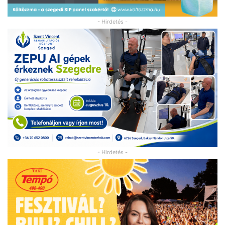
- Hirdetés -
- Hirdetés -