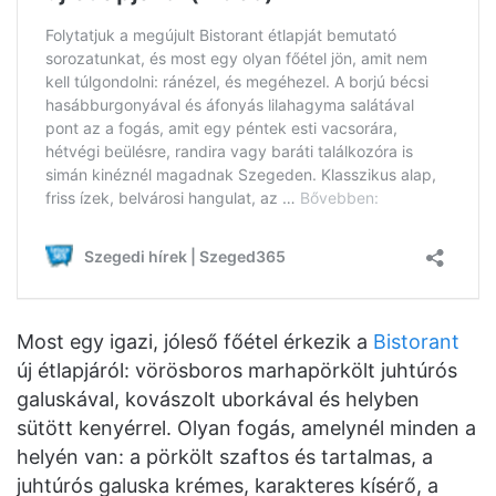
Most egy igazi, jóleső főétel érkezik a
Bistorant
új étlapjáról: vörösboros marhapörkölt juhtúrós
galuskával, kovászolt uborkával és helyben
sütött kenyérrel. Olyan fogás, amelynél minden a
helyén van: a pörkölt szaftos és tartalmas, a
juhtúrós galuska krémes, karakteres kísérő, a