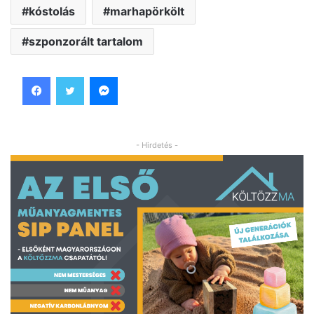
kóstolás
marhapörkölt
szponzorált tartalom
Facebook
Twitter
Messenger
- Hirdetés -