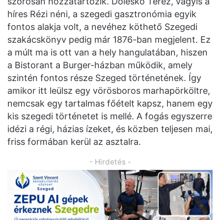
szorosan hozzátartozik. Doleskó Teréz, vagyis a
híres Rézi néni, a szegedi gasztronómia egyik
fontos alakja volt, a nevéhez köthető Szegedi
szakácskönyv pedig már 1876-ban megjelent. Ez
a múlt ma is ott van a hely hangulatában, hiszen
a Bistorant a Burger-házban működik, amely
szintén fontos része Szeged történetének. Így
amikor itt leülsz egy vörösboros marhapörköltre,
nemcsak egy tartalmas főételt kapsz, hanem egy
kis szegedi történetet is mellé. A fogás egyszerre
idézi a régi, házias ízeket, és közben teljesen mai,
friss formában kerül az asztalra.
- Hirdetés -