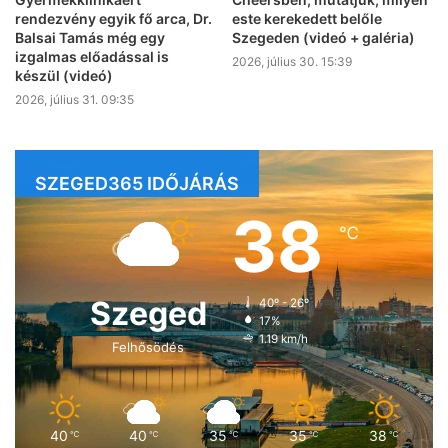
rendezvény egyik fő arca, Dr.
este kerekedett belőle
Balsai Tamás még egy
Szegeden (videó + galéria)
izgalmas előadással is
2026, július 30. 15:39
készül (videó)
2026, július 31. 09:35
SZEGED365 IDŐJÁRÁS
38
℃
Szeged
40º - 26º
17%
1.19 km/h
Felhősödés
40
40
35
35
38
℃
℃
℃
℃
℃