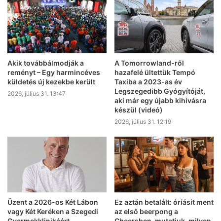
Akik továbbálmodják a
A Tomorrowland-ről
reményt – Egy harmincéves
hazafelé ültettük Tempó
küldetés új kezekbe került
Taxiba a 2023-as év
Legszegedibb Gyógyítóját,
2026, július 31. 13:47
aki már egy újabb kihívásra
készül (videó)
2026, július 31. 12:19
Üzent a 2026-os Két Lábon
Ez aztán betalált: óriásit ment
vagy Két Keréken a Szegedi
az első beerpong a
Gyermekklinikáért
Cheersben, mutatjuk, milyen