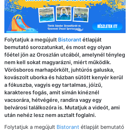
Folytatjuk a megújult
Bistorant
étlapját
bemutató sorozatunkat, és most egy olyan
főétel jön az Oroszlán utcából, amelynél tényleg
nem kell sokat magyarázni, miért működik.
Vörösboros marhapörkölt, juhtúrós galuska,
kovászolt uborka és házban sütött kenyér kerül
a fókuszba, vagyis egy tartalmas, jóízű,
karakteres fogás, amit simán kinéznél
vacsorára, hétvégére, randira vagy egy
belvárosi találkozóra is. Mutatjuk a videót, ami
után nehéz lesz nem asztalt foglalni.
Folytatjuk a megújult
Bistorant
étlapját bemutató