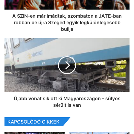
A SZIN-en már imádták, szombaton a JATE-ban
robban be újra Szeged egyik legkülönlegesebb
bulija
Újabb vonat siklott ki Magyaroszágon - súlyos
sérült is van
KAPCSOLÓDÓ CIKKEK