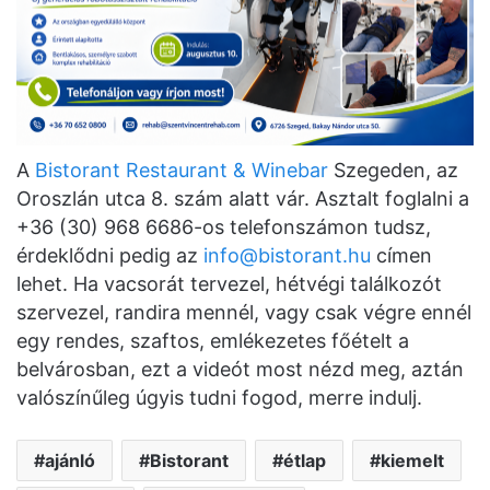
A
Bistorant Restaurant & Winebar
Szegeden, az
Oroszlán utca 8. szám alatt vár. Asztalt foglalni a
+36 (30) 968 6686-os telefonszámon tudsz,
érdeklődni pedig az
info@bistorant.hu
címen
lehet. Ha vacsorát tervezel, hétvégi találkozót
szervezel, randira mennél, vagy csak végre ennél
egy rendes, szaftos, emlékezetes főételt a
belvárosban, ezt a videót most nézd meg, aztán
valószínűleg úgyis tudni fogod, merre indulj.
ajánló
Bistorant
étlap
kiemelt