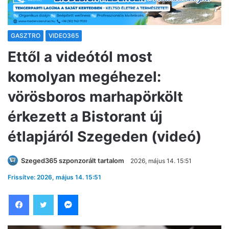
GASZTRO
VIDEO365
Ettől a videótól most
komolyan megéhezel:
vörösboros marhapörkölt
érkezett a Bistorant új
étlapjáról Szegeden (videó)
Szeged365 szponzorált tartalom
2026, május 14. 15:51
Frissítve: 2026, május 14. 15:51
Facebook
Twitter
Messenger