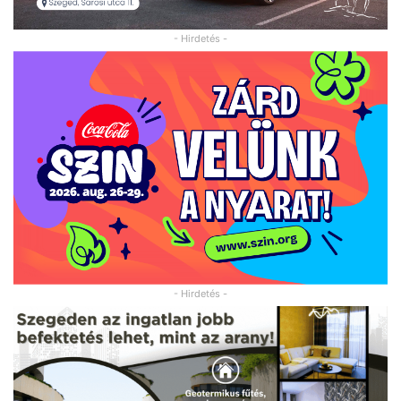
- Hirdetés -
- Hirdetés -