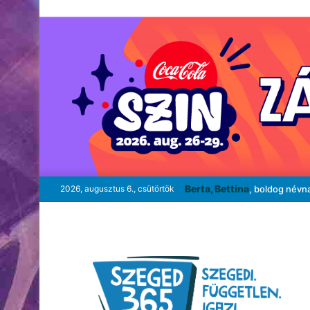
Berta, Bettina
2026, augusztus 6., csütörtök
, boldog névn