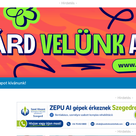
- Hirdetés -
apot kívánunk!
- Hirdetés -
- Hirdetés -