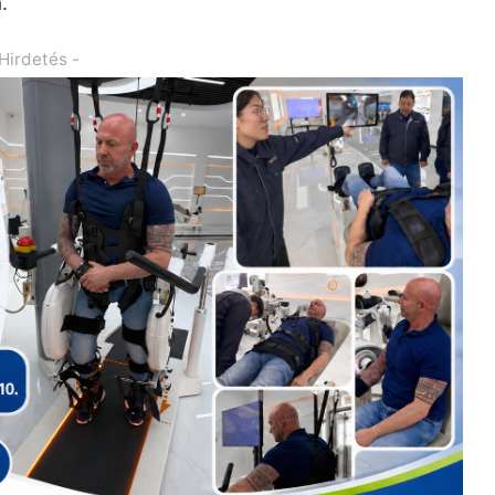
.
 Hirdetés -