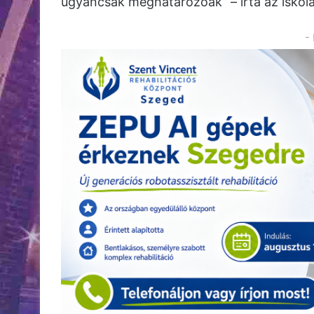
ugyancsak meghatározóak” – írta az iskola
-