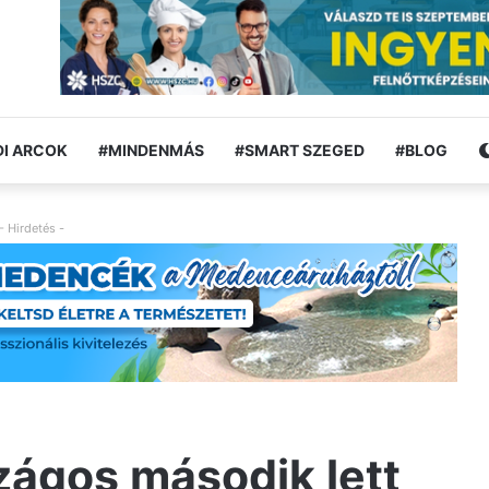
I ARCOK
#MINDENMÁS
#SMART SZEGED
#BLOG
- Hirdetés -
szágos második lett