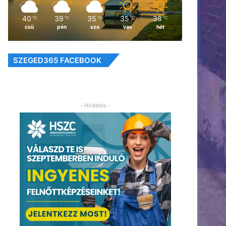
40
39
35
35
38
℃
℃
℃
℃
℃
csü
pén
szo
vas
hét
SZEGED365 FACEBOOK
- Hirdetés -