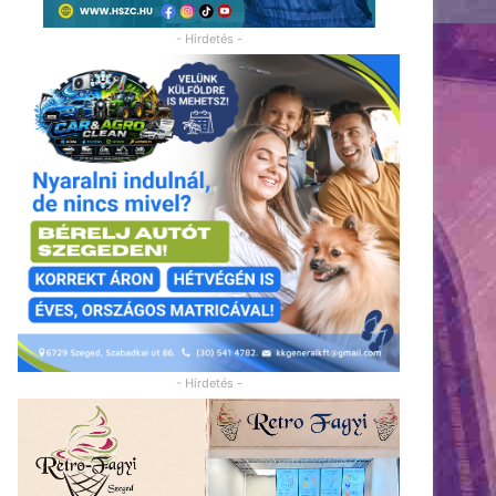
- Hirdetés -
- Hirdetés -