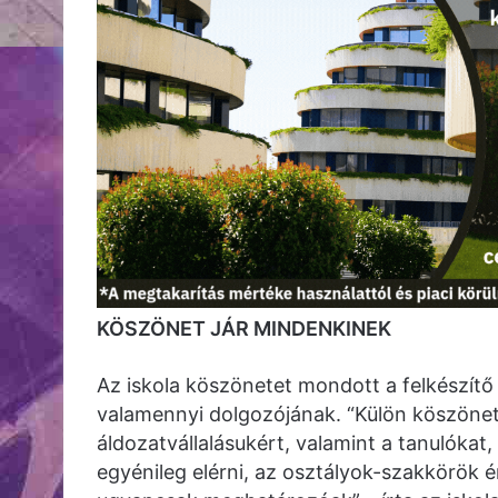
KÖSZÖNET JÁR MINDENKINEK
Az iskola köszönetet mondott a felkészítő 
valamennyi dolgozójának. “Külön köszönet 
áldozatvállalásukért, valamint a tanulóka
egyénileg elérni, az osztályok-szakkörök é