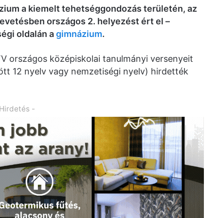
zium a kiemelt tehetséggondozás területén, az
vetésben országos 2. helyezést ért el –
égi oldalán a
gimnázium
.
 országos középiskolai tanulmányi versenyeit
tt 12 nyelv vagy nemzetiségi nyelv) hirdették
 Hirdetés -