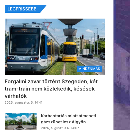
LEGFRISSEBB
MINDENMÁS
Forgalmi zavar történt Szegeden, két
tram-train nem közlekedik, késések
várhatók
2026, augusztus 6. 14:41
Karbantartás miatt átmeneti
gázszünet lesz Algyőn
2026, augusztus 6. 14:07