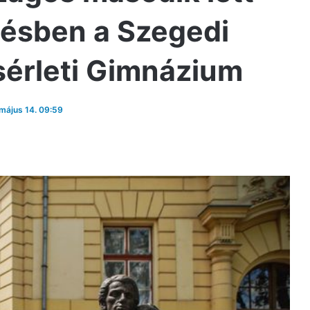
ésben a Szegedi
sérleti Gimnázium
 május 14. 09:59