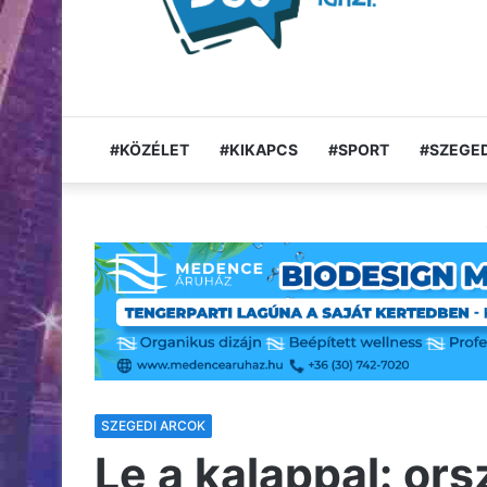
#KÖZÉLET
#KIKAPCS
#SPORT
#SZEGED
SZEGEDI ARCOK
Le a kalappal: or