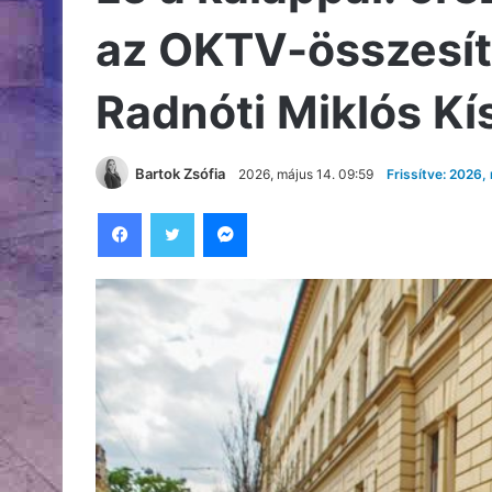
az OKTV-összesít
Radnóti Miklós Kí
Bartok Zsófia
2026, május 14. 09:59
Frissítve: 2026,
Facebook
Twitter
Messenger