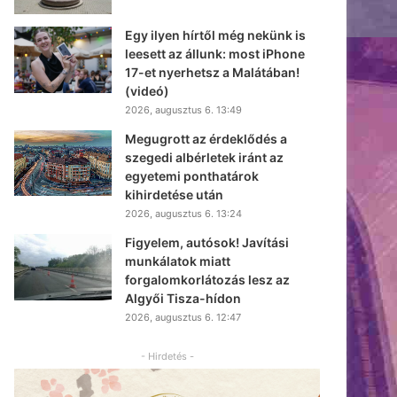
Egy ilyen hírtől még nekünk is
leesett az állunk: most iPhone
17-et nyerhetsz a Malátában!
(videó)
2026, augusztus 6. 13:49
Megugrott az érdeklődés a
szegedi albérletek iránt az
egyetemi ponthatárok
kihirdetése után
2026, augusztus 6. 13:24
Figyelem, autósok! Javítási
munkálatok miatt
forgalomkorlátozás lesz az
Algyői Tisza-hídon
2026, augusztus 6. 12:47
- Hirdetés -