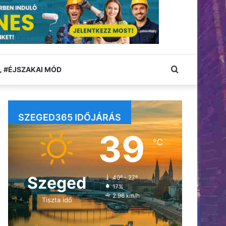
Keresés:
#ÉJSZAKAI MÓD
SZEGED365 IDŐJÁRÁS
39
℃
Szeged
40º - 27º
17%
2.96 km/h
Tiszta idő