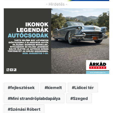
- Hirdetés -
fejlesztések
kiemelt
Lidicei tér
Mini strandröplabdapálya
Szeged
Szénási Róbert