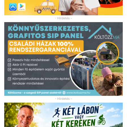
- Hirdetés -
- Hirdetés -