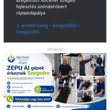
szeged365 lidiceitér szeged
fejlesztés szénásiróbert
röplabdapálya
♬ eredeti hang – Szeged365 –
Szeged365
- Hirdetés -