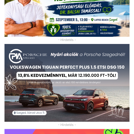
- Hirdetés -
- Hirdetés -