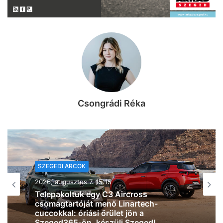
Csongrádi Réka
KIKAPCS
2026, augusztus 7. 15:07
Három dolog, amit lehet, hogy nem
tudtál a sándorfalvi Nádastóról (videó)