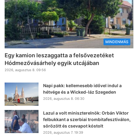
MINDENMÁS
Egy kamion leszaggatta a felsővezetéket
Hódmezővásárhely egyik utcájában
2026, augusztus 8. 09:56
Napi pakk: kellemesebb idővel indul a
hétvége és a Wicked-láz Szegeden
2026, augusztus 8. 06:30
Lazul a volt miniszterelnök: Orbán Viktor
felbukkant a szerbiai trombitafesztiválon,
sörözött és csevapot kóstolt
2026, augusztus 7. 19:39