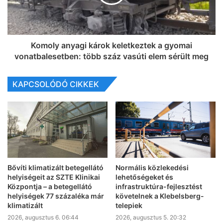
Komoly anyagi károk keletkeztek a gyomai
vonatbalesetben: több száz vasúti elem sérült meg
KAPCSOLÓDÓ CIKKEK
Bővíti klimatizált betegellátó
Normális közlekedési
helyiségeit az SZTE Klinikai
lehetőségeket és
Központja – a betegellátó
infrastruktúra-fejlesztést
helyiségek 77 százaléka már
követelnek a Klebelsberg-
klimatizált
telepiek
2026, augusztus 6. 06:44
2026, augusztus 5. 20:32