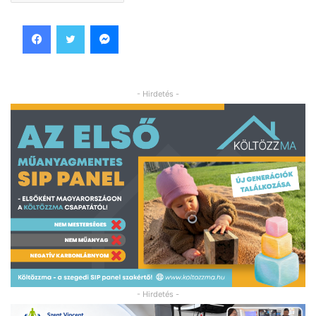
Facebook
Twitter
Messenger
- Hirdetés -
- Hirdetés -