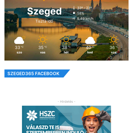
Szeged
33º - 23º
58%
5.49 km/h
Tiszta idő
33
35
38
40
36
℃
℃
℃
℃
℃
szo
vas
hét
ked
sze
SZEGED365 FACEBOOK
- Hirdetés -