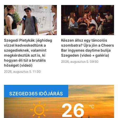
Szegedi Pletykák: jéghideg
Készen állsz egy táncolós
vízzel kedveskedtünk a
szombatra? Újra jön a Cheers
szegedieknek, valamint
Bar ingyenes daytime bulija
megkérdeztük azt is, ki
Szegeden (videó + galéria)
hogyan éli túl a brutális
2026, augusztus 5. 09:50
hőséget (videó)
2026, augusztus 5. 11:30
SZEGED365 IDŐJÁRÁS
26
℃