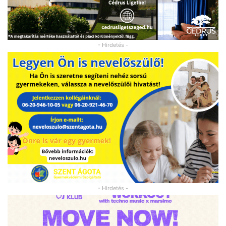
- Hirdetés -
- Hirdetés -