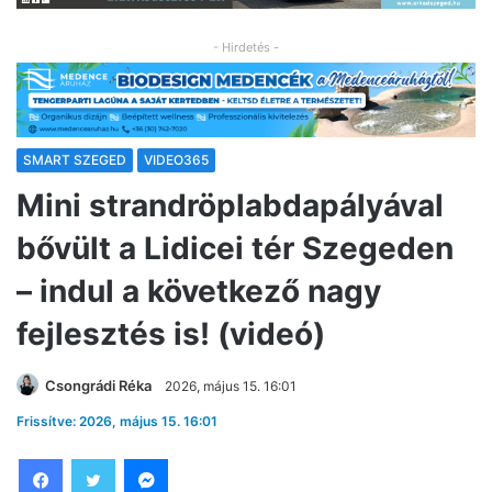
- Hirdetés -
SMART SZEGED
VIDEO365
Mini strandröplabdapályával
bővült a Lidicei tér Szegeden
– indul a következő nagy
fejlesztés is! (videó)
Csongrádi Réka
2026, május 15. 16:01
Frissítve: 2026, május 15. 16:01
Facebook
Twitter
Messenger