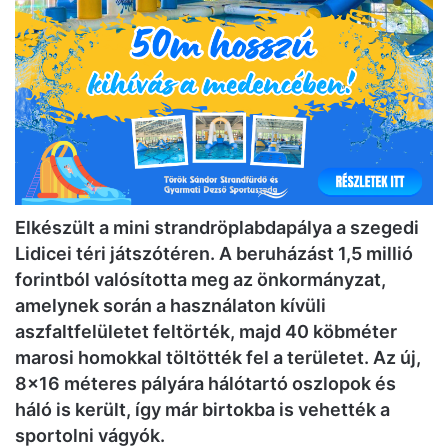
Elkészült a mini strandröplabdapálya a szegedi
Lidicei téri játszótéren. A beruházást 1,5 millió
forintból valósította meg az önkormányzat,
amelynek során a használaton kívüli
aszfaltfelületet feltörték, majd 40 köbméter
marosi homokkal töltötték fel a területet. Az új,
8×16 méteres pályára hálótartó oszlopok és
háló is került, így már birtokba is vehették a
sportolni vágyók.