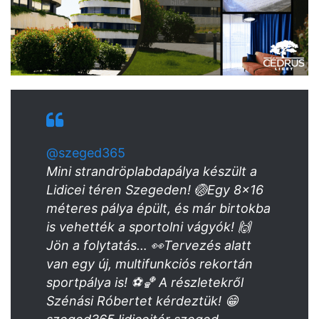
@szeged365
Mini strandröplabdapálya készült a
Lidicei téren Szegeden! 🏐Egy 8×16
méteres pálya épült, és már birtokba
is vehették a sportolni vágyók! 🙌
Jön a folytatás… 👀Tervezés alatt
van egy új, multifunkciós rekortán
sportpálya is! ⚽🏀 A részletekről
Szénási Róbertet kérdeztük! 😁