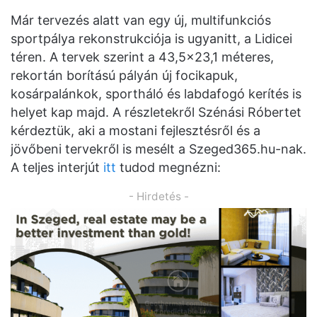
Már tervezés alatt van egy új, multifunkciós
sportpálya rekonstrukciója is ugyanitt, a Lidicei
téren. A tervek szerint a 43,5×23,1 méteres,
rekortán borítású pályán új focikapuk,
kosárpalánkok, sportháló és labdafogó kerítés is
helyet kap majd. A részletekről Szénási Róbertet
kérdeztük, aki a mostani fejlesztésről és a
jövőbeni tervekről is mesélt a Szeged365.hu-nak.
A teljes interjút
itt
tudod megnézni:
- Hirdetés -