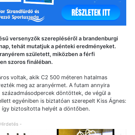
ésű versenyzők szerepléséről a brandenburgi
ynap, tehát mutatjuk a pénteki eredményeket.
ranyérem született, miközben a férfi
en szoros fináléban.
áros voltak, akik C2 500 méteren hatalmas
rezték meg az aranyérmet. A futam annyira
ag századmásodpercek döntöttek, de végül a
llett egyéniben is biztatóan szerepelt Kiss Ágnes:
gy biztosította helyét a döntőben.
 Hirdetés -