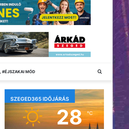
Keresés:
#ÉJSZAKAI MÓD
SZEGED365 IDŐJÁRÁS
28
℃