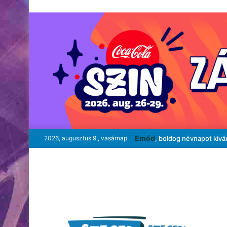
Emőd
2026, augusztus 9., vasárnap
, boldog névnapot kívá