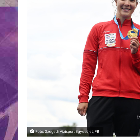
Fotó: Szegedi Vízisport Egyesület, FB.