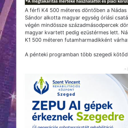
A férfi K4 500 méteres döntőben a Nádas
Sándor alkotta magyar egység óriási csatát
végén mindössze századmásodpercek döntöt
magyar kvartett pedig ezüstérmes lett. N
K1 500 méteren futamharmadikként várhat
A pénteki programban több szegedi kötődé
-