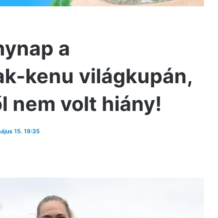
nynap a
ak-kenu világkupán,
l nem volt hiány!
május 15. 19:35