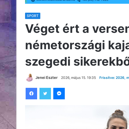
SPORT
Véget ért a verse
németországi kaj
szegedi sikerekbő
Jenei Eszter
2026, május 15. 19:35
Frissítve: 2026, 
Facebook
Twitter
Messenger