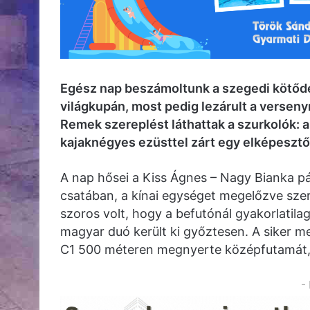
Egész nap beszámoltunk a szegedi kötőd
világkupán, most pedig lezárult a versen
Remek szereplést láthattak a szurkolók: a
kajaknégyes ezüsttel zárt egy elképesztő
A nap hősei a Kiss Ágnes – Nagy Bianka p
csatában, a kínai egységet megelőzve sze
szoros volt, hogy a befutónál gyakorlatil
magyar duó került ki győztesen. A siker me
C1 500 méteren megnyerte középfutamát, í
-