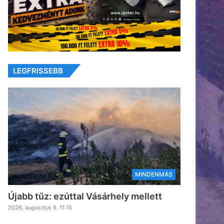
LEGFRISSEBB
MINDENMÁS
Újabb tűz: ezúttal Vásárhely mellett
2026, augusztus 9. 11:15