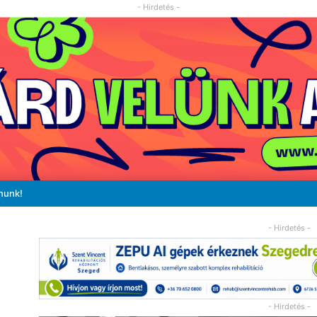
- Hirdetés -
nunk!
- Hirdetés -
- Hirdetés -