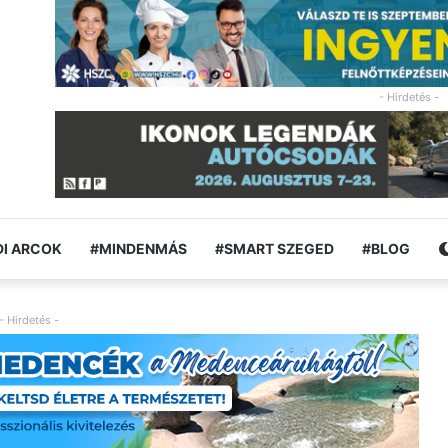
- Hirdetés -
I ARCOK
#MINDENMÁS
#SMART SZEGED
#BLOG
- Hirdetés -