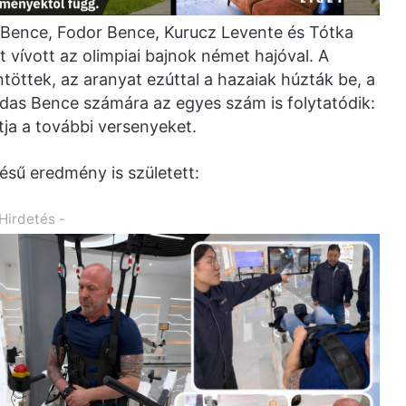
 Bence, Fodor Bence, Kurucz Levente és Tótka
 vívott az olimpiai bajnok német hajóval. A
tek, az aranyat ezúttal a hazaiak húzták be, a
ádas Bence számára az egyes szám is folytatódik:
ja a további versenyeket.
sű eredmény is született:
 Hirdetés -