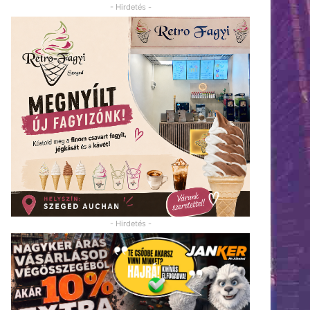
- Hirdetés -
- Hirdetés -