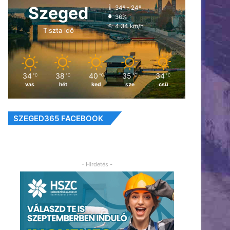
Szeged
34º - 24º
36%
4.34 km/h
Tiszta idő
34
38
40
35
34
℃
℃
℃
℃
℃
vas
hét
ked
sze
csü
SZEGED365 FACEBOOK
- Hirdetés -