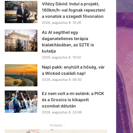
Vitézy Dávid: Indul a projekt,
160km/h-val fognak repeszteni
a vonatok a szegedi fővonalon
2026, augusztus 9. 10:28
Az AI segíthet egy
daganatellenes terápia
kialakításában, az SZTE is
kutatja
2026, augusztus 9. 10:02
Napi pakk: enyhült a hőség, vár
a Wicked családi nap!
2026, augusztus 9. 06:30
Ez nem volt a mi esténk: a PICK
és a Grosics is kikapott
szombat délután
2026, augusztus 8. 20:06
- Hirdetés -