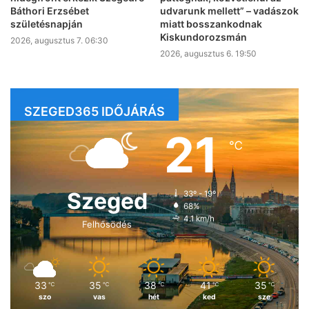
Báthori Erzsébet
udvarunk mellett” – vadászok
születésnapján
miatt bosszankodnak
Kiskundorozsmán
2026, augusztus 7. 06:30
2026, augusztus 6. 19:50
SZEGED365 IDŐJÁRÁS
21
℃
Szeged
33º - 19º
68%
4.1 km/h
Felhősödés
33
35
38
41
35
℃
℃
℃
℃
℃
szo
vas
hét
ked
sze