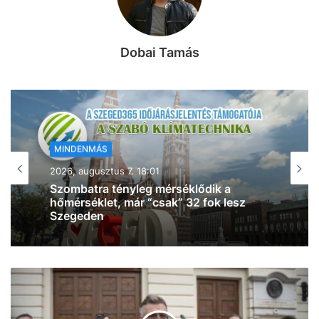
Dobai Tamás
MINDENMÁS
2026, augusztus 7. 17:54
Baleset történt Szegeden – egy rolleres
esett el a Csillag tér közelében