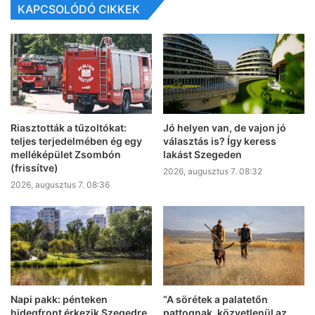
KAPCSOLÓDÓ CIKKEK
Riasztották a tűzoltókat:
Jó helyen van, de vajon jó
teljes terjedelmében ég egy
választás is? Így keress
melléképület Zsombón
lakást Szegeden
(frissítve)
2026, augusztus 7. 08:32
2026, augusztus 7. 08:36
Napi pakk: pénteken
“A sörétek a palatetőn
hidegfront érkezik Szegedre
pattognak, közvetlenül az