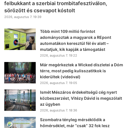
felbukkant a szerbiai trombitafesztiválon,
sörözött és csevapot kóstolt
2026, augusztus 7. 19:39
Több mint 109 millió forintot
adományoztak a magyarok a REpont
automatákon keresztül fél év alatt –
mutatjuk, kik kapják a támogatást
2026, augusztus 7. 19:22
Már megérkeztek a Wicked díszletei a Dóm
térre, most pedig kulisszatitkok is
kiderültek (videóval)
2026, augusztus 7. 19:05
Ismét Mészáros érdekeltségű cég nyert
közbeszerzést, Vitézy Dávid is megszólalt
az ügyben
2026, augusztus 7. 18:36
Szombatra tényleg mérséklődik a
hőmérséklet, már “csak” 32 fok lesz