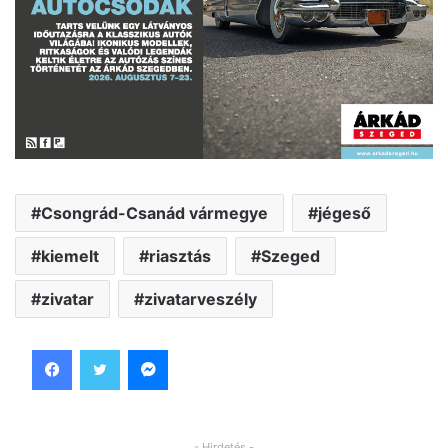
Csongrád-Csanád vármegye
jégeső
kiemelt
riasztás
Szeged
zivatar
zivatarveszély
Facebook
Twitter
Messenger
- Hirdetés -