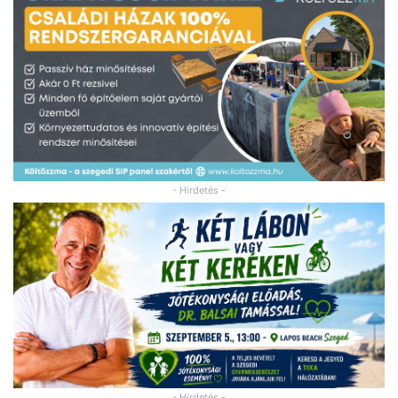
- Hirdetés -
- Hirdetés -