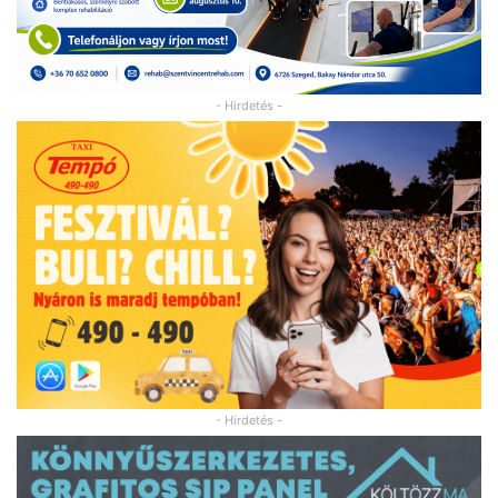
- Hirdetés -
- Hirdetés -