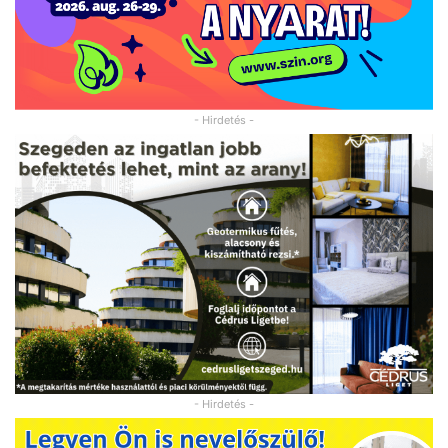
- Hirdetés -
- Hirdetés -