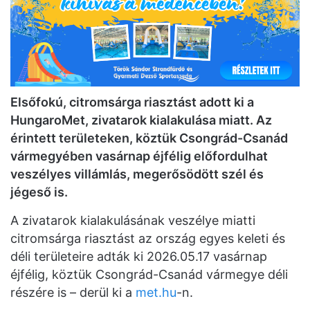
Elsőfokú, citromsárga riasztást adott ki a
HungaroMet, zivatarok kialakulása miatt. Az
érintett területeken, köztük Csongrád-Csanád
vármegyében vasárnap éjfélig előfordulhat
veszélyes villámlás, megerősödött szél és
jégeső is.
A zivatarok kialakulásának veszélye miatti
citromsárga riasztást az ország egyes keleti és
déli területeire adták ki 2026.05.17 vasárnap
éjfélig, köztük Csongrád-Csanád vármegye déli
részére is – derül ki a
met.hu
-n.