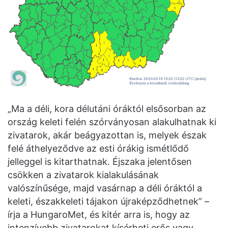
„Ma a déli, kora délutáni óráktól elsősorban az
ország keleti felén szórványosan alakulhatnak ki
zivatarok, akár beágyazottan is, melyek észak
felé áthelyeződve az esti órákig ismétlődő
jelleggel is kitarthatnak. Éjszaka jelentősen
csökken a zivatarok kialakulásának
valószínűsége, majd vasárnap a déli óráktól a
keleti, északkeleti tájakon újraképződhetnek” –
írja a HungaroMet, és kitér arra is, hogy az
intenzívebb zivatarokat kísérheti erős vagy