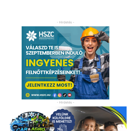
- Hirdetés -
- Hirdetés -