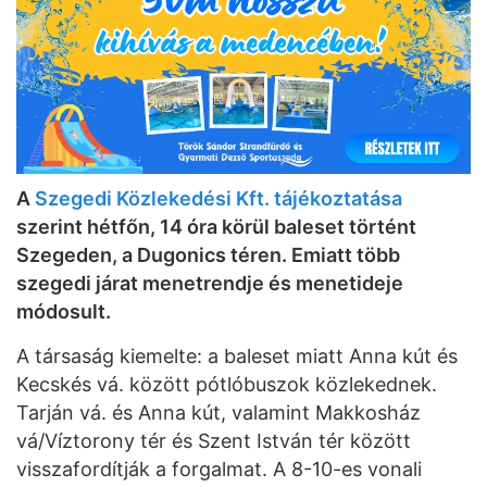
A
Szegedi Közlekedési Kft. tájékoztatása
szerint hétfőn, 14 óra körül baleset történt
Szegeden, a Dugonics téren. Emiatt több
szegedi járat menetrendje és menetideje
módosult.
A társaság kiemelte: a baleset miatt Anna kút és
Kecskés vá. között pótlóbuszok közlekednek.
Tarján vá. és Anna kút, valamint Makkosház
vá/Víztorony tér és Szent István tér között
visszafordítják a forgalmat. A 8-10-es vonali