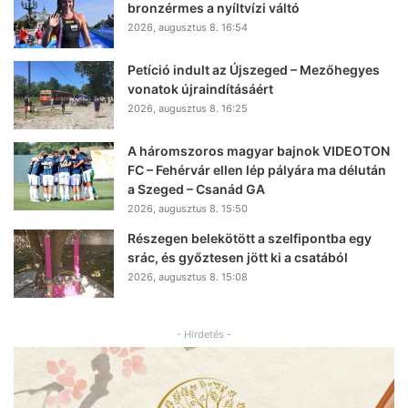
bronzérmes a nyíltvízi váltó
2026, augusztus 8. 16:54
Petíció indult az Újszeged – Mezőhegyes
vonatok újraindításáért
2026, augusztus 8. 16:25
A háromszoros magyar bajnok VIDEOTON
FC – Fehérvár ellen lép pályára ma délután
a Szeged – Csanád GA
2026, augusztus 8. 15:50
Részegen belekötött a szelfipontba egy
srác, és győztesen jött ki a csatából
2026, augusztus 8. 15:08
- Hirdetés -