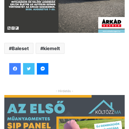
Baleset
kiemelt
Facebook
Twitter
Messenger
- Hirdetés -