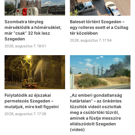
Szombatra tényleg
Baleset történt Szegeden –
mérséklődik a hőmérséklet,
egy rolleres esett el a Csillag
már “csak” 32 fok lesz
tér közelében
Szegeden
2026, augusztus 7. 17:54
2026, augusztus 7. 18:01
Folytatódik az éjszakai
„Az emberi gondatlanság
permetezés Szegeden –
határtalan” – az önkéntes
mutatjuk, mire kell figyelni
tűzoltók videót osztottak
meg a csütörtöki tűzről,
2026, augusztus 7. 17:26
aminek a füstje messzire
ellátszódott Szegeden
(videó)