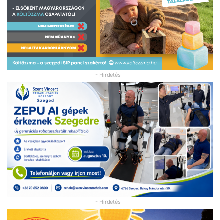
- Hirdetés -
- Hirdetés -