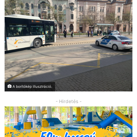
A borítókép illusztráció.
- Hirdetés -