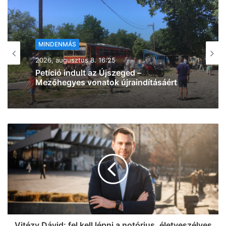
MINDENMÁS
2026, augusztus 8. 15:08
Részegen belekötött a szelfipontba egy
srác, és győztesen jött ki a csatából
Vitézy Dávid: fel kell lépni a notórius, életveszélyes