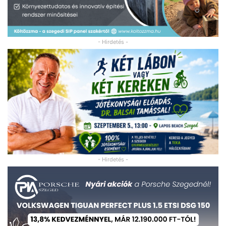
- Hirdetés -
- Hirdetés -