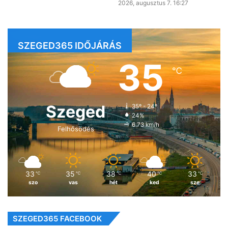
2026, augusztus 7. 16:27
SZEGED365 IDŐJÁRÁS
35
℃
Szeged
35º - 24º
24%
6.73 km/h
Felhősödés
33
35
38
40
33
℃
℃
℃
℃
℃
szo
vas
hét
ked
sze
SZEGED365 FACEBOOK