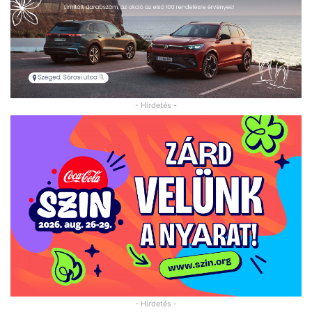
- Hirdetés -
- Hirdetés -