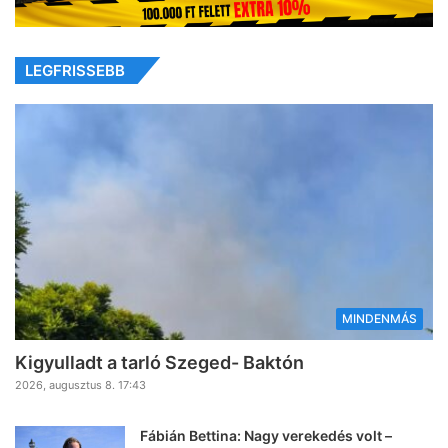
LEGFRISSEBB
MINDENMÁS
Kigyulladt a tarló Szeged- Baktón
2026, augusztus 8. 17:43
Fábián Bettina: Nagy verekedés volt –