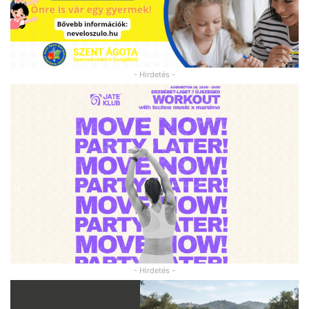
- Hirdetés -
- Hirdetés -