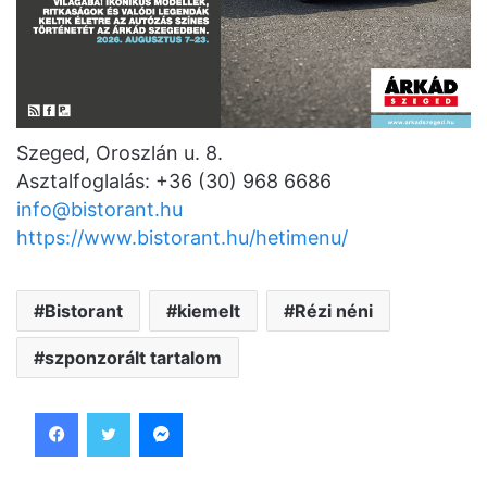
Szeged, Oroszlán u. 8.
Asztalfoglalás: +36 (30) 968 6686
info@bistorant.hu
https://www.bistorant.hu/hetimenu/
Bistorant
kiemelt
Rézi néni
szponzorált tartalom
Facebook
Twitter
Messenger