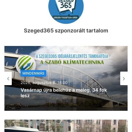
Szeged365 szponzorált tartalom
MINDENMÁS
2026, augusztus 8. 17:43
Kigyulladt a tarló Szeged- Baktón –
egyre jobban terjed a tűz (frissítve!)