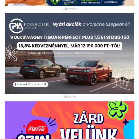
- Hirdetés -
- Hirdetés -