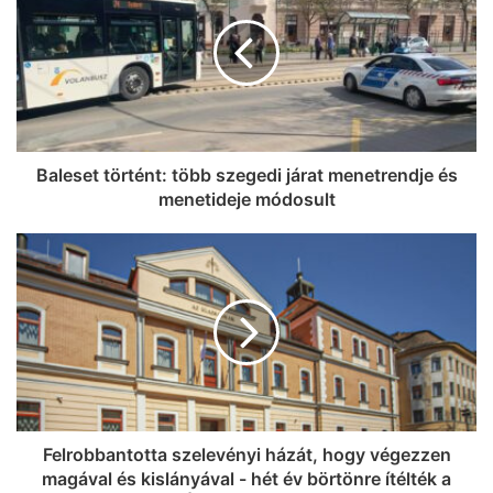
Baleset történt: több szegedi járat menetrendje és
menetideje módosult
Felrobbantotta szelevényi házát, hogy végezzen
magával és kislányával - hét év börtönre ítélték a