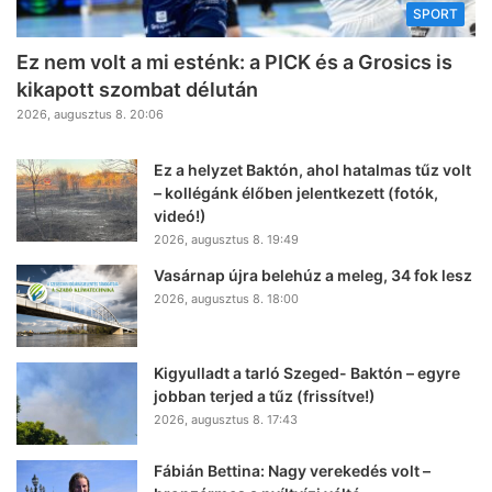
SPORT
Ez nem volt a mi esténk: a PICK és a Grosics is
kikapott szombat délután
2026, augusztus 8. 20:06
Ez a helyzet Baktón, ahol hatalmas tűz volt
– kollégánk élőben jelentkezett (fotók,
videó!)
2026, augusztus 8. 19:49
Vasárnap újra belehúz a meleg, 34 fok lesz
2026, augusztus 8. 18:00
Kigyulladt a tarló Szeged- Baktón – egyre
jobban terjed a tűz (frissítve!)
2026, augusztus 8. 17:43
Fábián Bettina: Nagy verekedés volt –