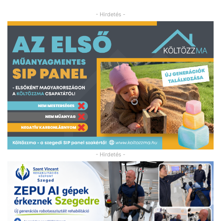
- Hirdetés -
- Hirdetés -