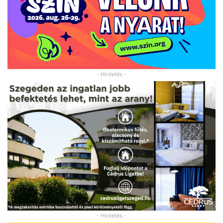
- Hirdetés -
- Hirdetés -