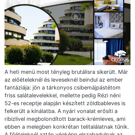
A heti menü most tényleg brutálisra sikerült. Már
az előételeknél és leveseknél beindul az ember
fantáziája: jön a tárkonyos csibemájpástétom
friss salátalevelekkel, mellette pedig Rézi néni
52-es receptje alapján készített zöldbableves is
felkerült a kínálatba. A nyári vonalat erősíti a
ribizlivel megbolondított barack-krémleves, ami
ebben a melegben konkrétan telitalálatnak tűnik.
A főételeknél aztán végképp elszabadulnak az