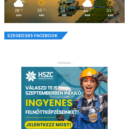
28
35
38
40
33
℃
℃
℃
℃
℃
szo
vas
hét
ked
sze
SZEGED365 FACEBOOK
- Hirdetés -