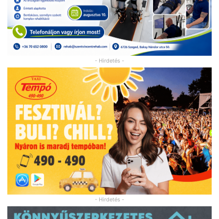
- Hirdetés -
- Hirdetés -