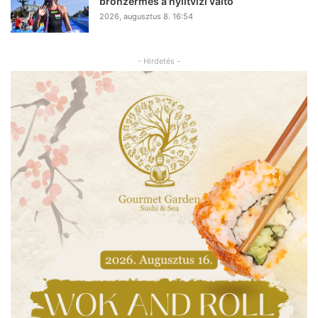
bronzérmes a nyíltvízi váltó
2026, augusztus 8. 16:54
- Hirdetés -