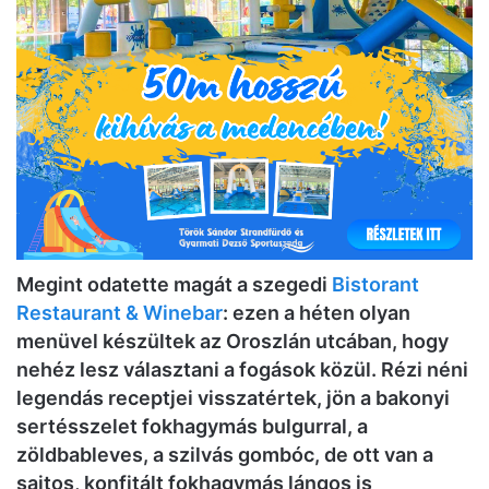
Megint odatette magát a szegedi
Bistorant
Restaurant & Winebar
: ezen a héten olyan
menüvel készültek az Oroszlán utcában, hogy
nehéz lesz választani a fogások közül. Rézi néni
legendás receptjei visszatértek, jön a bakonyi
sertésszelet fokhagymás bulgurral, a
zöldbableves, a szilvás gombóc, de ott van a
sajtos, konfitált fokhagymás lángos is