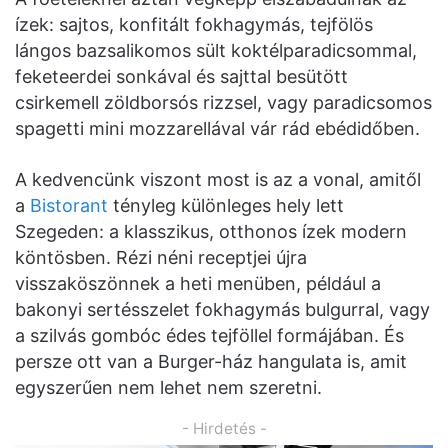
ízek: sajtos, konfitált fokhagymás, tejfölös
lángos bazsalikomos sült koktélparadicsommal,
feketeerdei sonkával és sajttal besütött
csirkemell zöldborsós rizzsel, vagy paradicsomos
spagetti mini mozzarellával vár rád ebédidőben.
A kedvencünk viszont most is az a vonal, amitől
a
Bistorant
tényleg különleges hely lett
Szegeden: a klasszikus, otthonos ízek modern
köntösben. Rézi néni receptjei újra
visszaköszönnek a heti menüben, például a
bakonyi sertésszelet fokhagymás bulgurral, vagy
a szilvás gombóc édes tejföllel formájában. És
persze ott van a Burger-ház hangulata is, amit
egyszerűen nem lehet nem szeretni.
- Hirdetés -