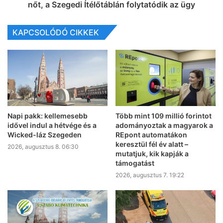
nőt, a Szegedi Ítélőtáblán folytatódik az ügy
KAPCSOLÓDÓ CIKKEK
Napi pakk: kellemesebb
Több mint 109 millió forintot
idővel indul a hétvége és a
adományoztak a magyarok a
Wicked-láz Szegeden
REpont automatákon
keresztül fél év alatt –
2026, augusztus 8. 06:30
mutatjuk, kik kapják a
támogatást
2026, augusztus 7. 19:22