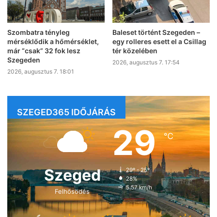
Szombatra tényleg
Baleset történt Szegeden –
mérséklődik a hőmérséklet,
egy rolleres esett el a Csillag
már “csak” 32 fok lesz
tér közelében
Szegeden
2026, augusztus 7. 17:54
2026, augusztus 7. 18:01
SZEGED365 IDŐJÁRÁS
29
℃
Szeged
29º - 25º
28%
5.57 km/h
Felhősödés