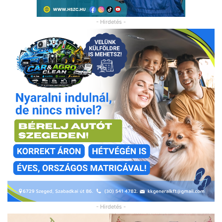
- Hirdetés -
- Hirdetés -