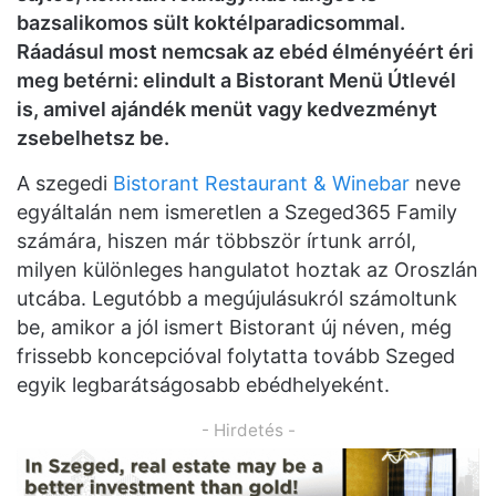
bazsalikomos sült koktélparadicsommal.
Ráadásul most nemcsak az ebéd élményéért éri
meg betérni: elindult a Bistorant Menü Útlevél
is, amivel ajándék menüt vagy kedvezményt
zsebelhetsz be.
A szegedi
Bistorant Restaurant & Winebar
neve
egyáltalán nem ismeretlen a Szeged365 Family
számára, hiszen már többször írtunk arról,
milyen különleges hangulatot hoztak az Oroszlán
utcába. Legutóbb a megújulásukról számoltunk
be, amikor a jól ismert Bistorant új néven, még
frissebb koncepcióval folytatta tovább Szeged
egyik legbarátságosabb ebédhelyeként.
- Hirdetés -