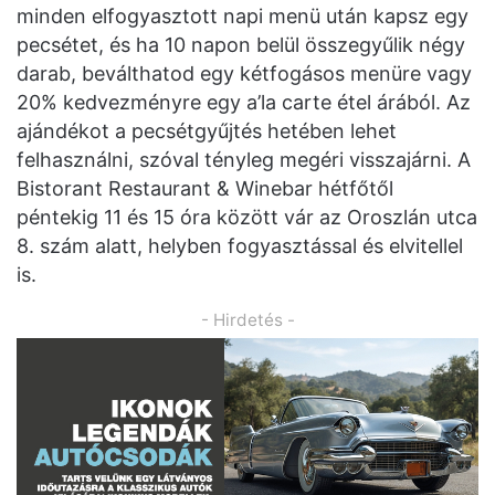
minden elfogyasztott napi menü után kapsz egy
pecsétet, és ha 10 napon belül összegyűlik négy
darab, beválthatod egy kétfogásos menüre vagy
20% kedvezményre egy a’la carte étel árából. Az
ajándékot a pecsétgyűjtés hetében lehet
felhasználni, szóval tényleg megéri visszajárni. A
Bistorant Restaurant & Winebar hétfőtől
péntekig 11 és 15 óra között vár az Oroszlán utca
8. szám alatt, helyben fogyasztással és elvitellel
is.
- Hirdetés -