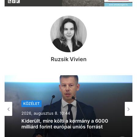
Ruzsik Vivien
KÖZÉLET
2026, augusztus 7. 19:39
Lazul a volt miniszterelnök: Orbán
Viktor felbukkant a szerbiai
trombitafesztiválon, sörözött és
csevapot kóstolt