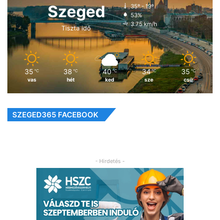
Szeged
35º - 19º
53%
3.75 km/h
Tiszta idő
35
38
40
34
35
℃
℃
℃
℃
℃
vas
hét
ked
sze
csü
SZEGED365 FACEBOOK
- Hirdetés -