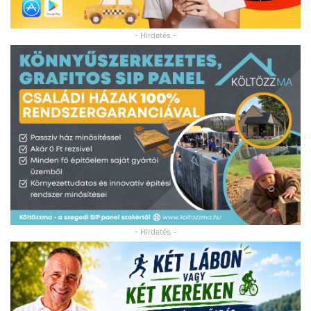
- Hirdetés -
- Hirdetés -