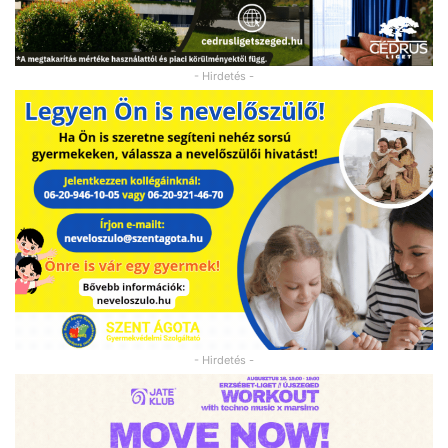
- Hirdetés -
- Hirdetés -