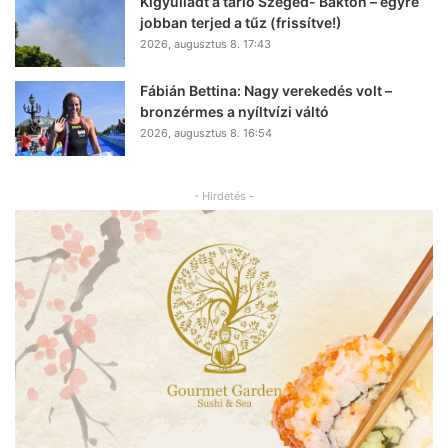
Kigyulladt a tarló Szeged- Baktón – egyre
jobban terjed a tűz (frissítve!)
2026, augusztus 8. 17:43
Fábián Bettina: Nagy verekedés volt –
bronzérmes a nyíltvízi váltó
2026, augusztus 8. 16:54
- Hirdetés -