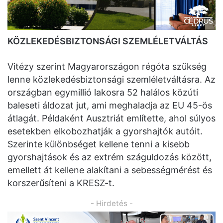
KÖZLEKEDÉSBIZTONSÁGI SZEMLÉLETVÁLTÁS
Vitézy szerint Magyarországon régóta szükség
lenne közlekedésbiztonsági szemléletváltásra. Az
országban egymillió lakosra 52 halálos közúti
baleseti áldozat jut, ami meghaladja az EU 45-ös
átlagát. Példaként Ausztriát említette, ahol súlyos
esetekben elkobozhatják a gyorshajtók autóit.
Szerinte különbséget kellene tenni a kisebb
gyorshajtások és az extrém száguldozás között,
emellett át kellene alakítani a sebességmérést és
korszerűsíteni a KRESZ-t.
- Hirdetés -