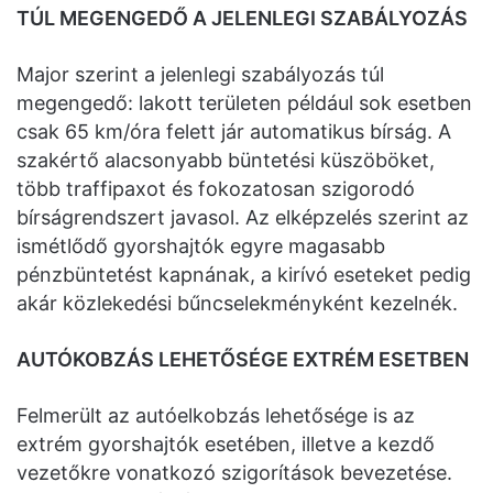
TÚL MEGENGEDŐ A JELENLEGI SZABÁLYOZÁS
Major szerint a jelenlegi szabályozás túl
megengedő: lakott területen például sok esetben
csak 65 km/óra felett jár automatikus bírság. A
szakértő alacsonyabb büntetési küszöböket,
több traffipaxot és fokozatosan szigorodó
bírságrendszert javasol. Az elképzelés szerint az
ismétlődő gyorshajtók egyre magasabb
pénzbüntetést kapnának, a kirívó eseteket pedig
akár közlekedési bűncselekményként kezelnék.
AUTÓKOBZÁS LEHETŐSÉGE EXTRÉM ESETBEN
Felmerült az autóelkobzás lehetősége is az
extrém gyorshajtók esetében, illetve a kezdő
vezetőkre vonatkozó szigorítások bevezetése.