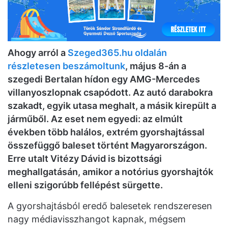
Ahogy arról a
Szeged365.hu oldalán
részletesen beszámoltunk
, május 8-án a
szegedi Bertalan hídon egy AMG-Mercedes
villanyoszlopnak csapódott. Az autó darabokra
szakadt, egyik utasa meghalt, a másik kirepült a
járműből. Az eset nem egyedi: az elmúlt
években több halálos, extrém gyorshajtással
összefüggő baleset történt Magyarországon.
Erre utalt Vitézy Dávid is bizottsági
meghallgatásán, amikor a notórius gyorshajtók
elleni szigorúbb fellépést sürgette.
A gyorshajtásból eredő balesetek rendszeresen
nagy médiavisszhangot kapnak, mégsem