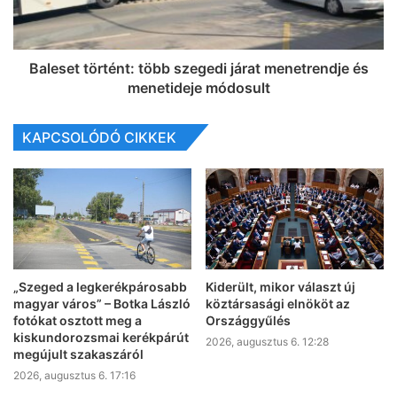
Baleset történt: több szegedi járat menetrendje és
menetideje módosult
KAPCSOLÓDÓ CIKKEK
„Szeged a legkerékpárosabb
Kiderült, mikor választ új
magyar város” – Botka László
köztársasági elnököt az
fotókat osztott meg a
Országgyűlés
kiskundorozsmai kerékpárút
2026, augusztus 6. 12:28
megújult szakaszáról
2026, augusztus 6. 17:16