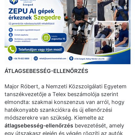
ÁTLAGSEBESSÉG-ELLENŐRZÉS
Major Róbert, a Nemzeti Közszolgálati Egyetem
tanszékvezetője a Telex beszámolója szerint
elmondta: szakmai konszenzus van arról, hogy
hatékonyabb szankciókra és új ellenőrzési
módszerekre van szükség. Kiemelte az
átlagsebesség-ellenőrzés
bevezetését, amely
egy útszakasz elején és végén rögzíti az autók