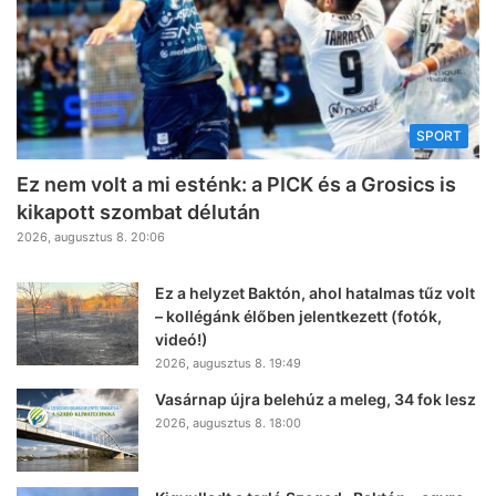
SPORT
Ez nem volt a mi esténk: a PICK és a Grosics is
kikapott szombat délután
2026, augusztus 8. 20:06
Ez a helyzet Baktón, ahol hatalmas tűz volt
– kollégánk élőben jelentkezett (fotók,
videó!)
2026, augusztus 8. 19:49
Vasárnap újra belehúz a meleg, 34 fok lesz
2026, augusztus 8. 18:00