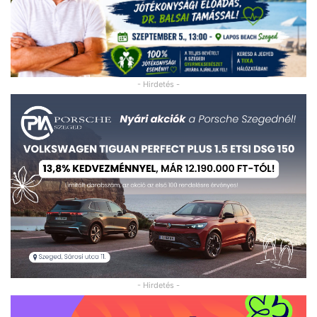
- Hirdetés -
- Hirdetés -