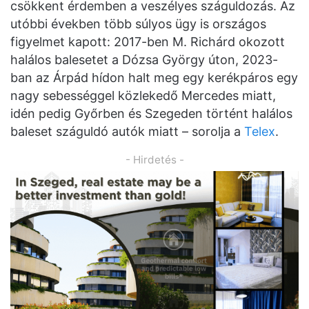
csökkent érdemben a veszélyes száguldozás. Az
utóbbi években több súlyos ügy is országos
figyelmet kapott: 2017-ben M. Richárd okozott
halálos balesetet a Dózsa György úton, 2023-
ban az Árpád hídon halt meg egy kerékpáros egy
nagy sebességgel közlekedő Mercedes miatt,
idén pedig Győrben és Szegeden történt halálos
baleset száguldó autók miatt – sorolja a
Telex
.
- Hirdetés -