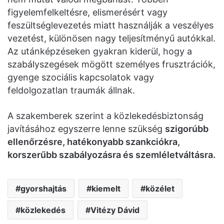
figyelemfelkeltésre, elismerésért vagy
feszültséglevezetés miatt használják a veszélyes
vezetést, különösen nagy teljesítményű autókkal.
Az utánképzéseken gyakran kiderül, hogy a
szabályszegések mögött személyes frusztrációk,
gyenge szociális kapcsolatok vagy
feldolgozatlan traumák állnak.
A szakemberek szerint a közlekedésbiztonság
javításához egyszerre lenne szükség
szigorúbb
ellenőrzésre, hatékonyabb szankciókra,
korszerűbb szabályozásra és szemléletváltásra.
gyorshajtás
kiemelt
közélet
közlekedés
Vitézy Dávid