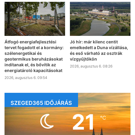
Átfogó energiafejlesztési
Jó hír: már kilenc centit
tervet fogadott el a kormány:
emelkedett a Duna vízállása,
szélenergetikai és
és eső várható az osztrák
geotermikus beruházásokat
vízgyűjtőkön
indítanak el, és bővítik az
2026, augusztus 6. 08:26
energiatároló kapacitásokat
2026, augusztus 6. 09:54
SZEGED365 IDŐJÁRÁS
21
℃