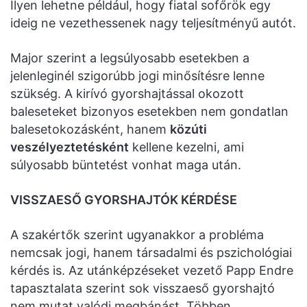
Ilyen lehetne például, hogy fiatal sofőrök egy
ideig ne vezethessenek nagy teljesítményű autót.
Major szerint a legsúlyosabb esetekben a
jelenleginél szigorúbb jogi minősítésre lenne
szükség. A kirívó gyorshajtással okozott
baleseteket bizonyos esetekben nem gondatlan
balesetokozásként, hanem
közúti
veszélyeztetésként
kellene kezelni, ami
súlyosabb büntetést vonhat maga után.
VISSZAESŐ GYORSHAJTÓK KÉRDÉSE
A szakértők szerint ugyanakkor a probléma
nemcsak jogi, hanem társadalmi és pszichológiai
kérdés is. Az utánképzéseket vezető Papp Endre
tapasztalata szerint sok visszaeső gyorshajtó
nem mutat valódi megbánást. Többen