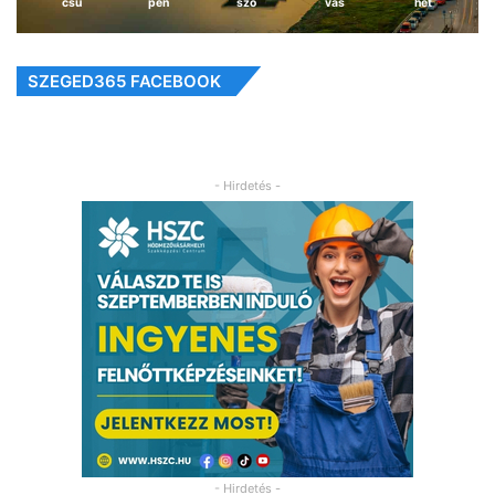
csü
pén
szo
vas
hét
SZEGED365 FACEBOOK
- Hirdetés -
- Hirdetés -