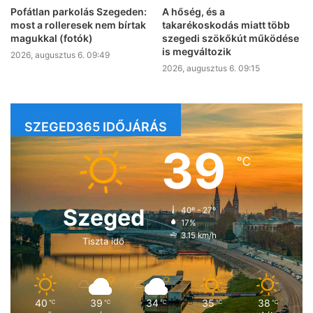
Pofátlan parkolás Szegeden:
A hőség, és a
most a rolleresek nem bírtak
takarékoskodás miatt több
magukkal (fotók)
szegedi szökőkút működése
is megváltozik
2026, augusztus 6. 09:49
2026, augusztus 6. 09:15
SZEGED365 IDŐJÁRÁS
39
℃
Szeged
40º - 27º
17%
3.15 km/h
Tiszta idő
40
39
34
35
38
℃
℃
℃
℃
℃