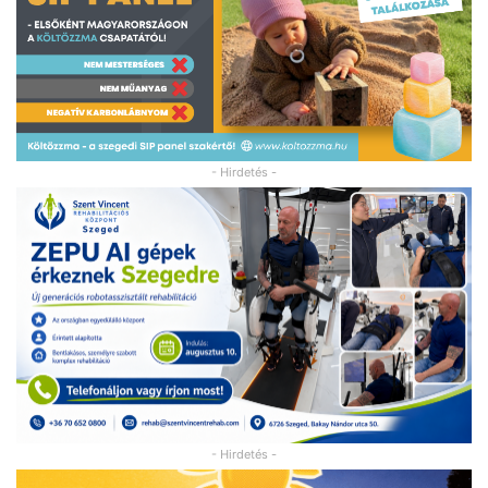
- Hirdetés -
- Hirdetés -