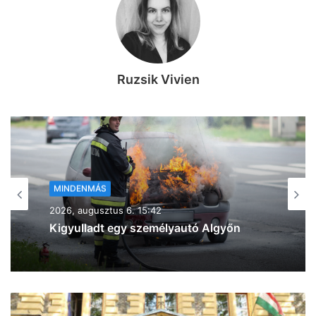
Ruzsik Vivien
MINDENMÁS
2026, augusztus 6. 15:25
„Rókuson valami megint odakapott” –
óriási füstfelhők jelentek meg Szeged
felett az égen (videó és fotók)