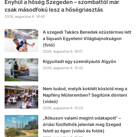
Enyhül a hőség Szegeden – szombattól már
csak másodfokú lesz a hőségriasztás
2026, augusztus 6. 16:40
A szegedi Takács Benedek ezüstérmes lett
a Squash Egyetemi Világbajnokságon
(fotó)
2026, augusztus 6. 16:01
Kigyulladt egy személyautó Algyőn
2026, augusztus 6. 15:42
Nem tudod, melyik koktélt kóstold meg a
Napfény Műteremben? Segítünk dönteni
(videó)
2026, augusztus 6. 15:25
„Rókuson valami megint odakapott” –
óriási füstfelhők jelentek meg Szeged
felett az égen (videó és fotók)