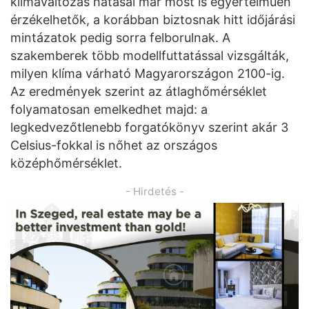
klímaváltozás hatásai már most is egyértelműen
érzékelhetők, a korábban biztosnak hitt időjárási
mintázatok pedig sorra felborulnak. A
szakemberek több modellfuttatással vizsgálták,
milyen klíma várható Magyarországon 2100-ig.
Az eredmények szerint az átlaghőmérséklet
folyamatosan emelkedhet majd: a
legkedvezőtlenebb forgatókönyv szerint akár 3
Celsius-fokkal is nőhet az országos
középhőmérséklet.
- Hirdetés -