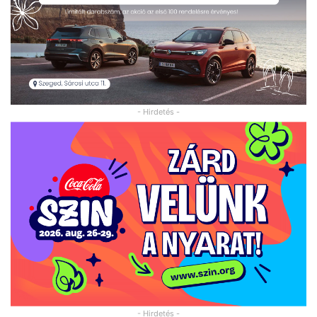
- Hirdetés -
- Hirdetés -