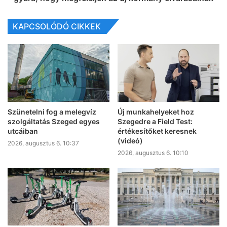
KAPCSOLÓDÓ CIKKEK
Szünetelni fog a melegvíz
Új munkahelyeket hoz
szolgáltatás Szeged egyes
Szegedre a Field Test:
utcáiban
értékesítőket keresnek
(videó)
2026, augusztus 6. 10:37
2026, augusztus 6. 10:10