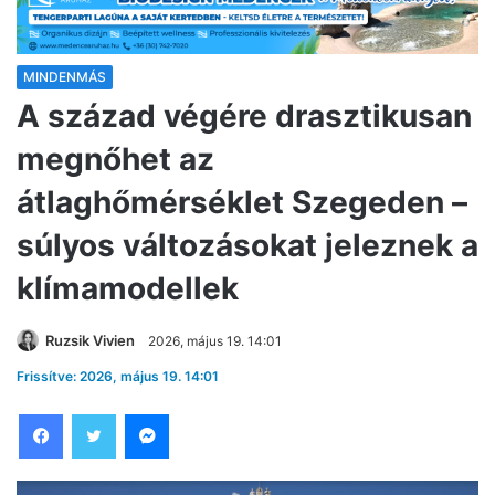
MINDENMÁS
A század végére drasztikusan
megnőhet az
átlaghőmérséklet Szegeden –
súlyos változásokat jeleznek a
klímamodellek
Ruzsik Vivien
2026, május 19. 14:01
Frissítve: 2026, május 19. 14:01
Facebook
Twitter
Messenger