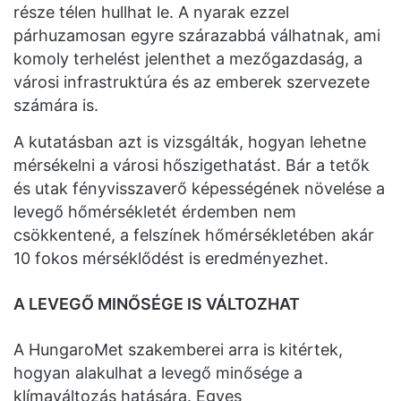
része télen hullhat le. A nyarak ezzel
párhuzamosan egyre szárazabbá válhatnak, ami
komoly terhelést jelenthet a mezőgazdaság, a
városi infrastruktúra és az emberek szervezete
számára is.
A kutatásban azt is vizsgálták, hogyan lehetne
mérsékelni a városi hőszigethatást. Bár a tetők
és utak fényvisszaverő képességének növelése a
levegő hőmérsékletét érdemben nem
csökkentené, a felszínek hőmérsékletében akár
10 fokos mérséklődést is eredményezhet.
A LEVEGŐ MINŐSÉGE IS VÁLTOZHAT
A HungaroMet szakemberei arra is kitértek,
hogyan alakulhat a levegő minősége a
klímaváltozás hatására. Egyes