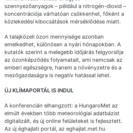
szennyezőanyagok – például a nitrogén-dioxid –
koncentrációja várhatóan csökkenhet, főként a
közlekedési kibocsátások mérséklődése miatt.
A talajközeli ózon mennyisége azonban
emelkedhet, különösen a nyári hónapokban. A
kutatók szerint a melegebb időjárás felgyorsítja
az ózonképződés folyamatait, ami nemcsak az
emberi egészségre, hanem a növényzetre és a
mezőgazdaságra is negatív hatással lehet.
ÚJ KLÍMAPORTÁL IS INDUL
A konferencián elhangzott: a HungaroMet az
elmúlt években több meteorológiai adatbázist
digitalizált, és új online felületeket is fejlesztett.
Az új éghajlati portál, az eghajlat.met.hu