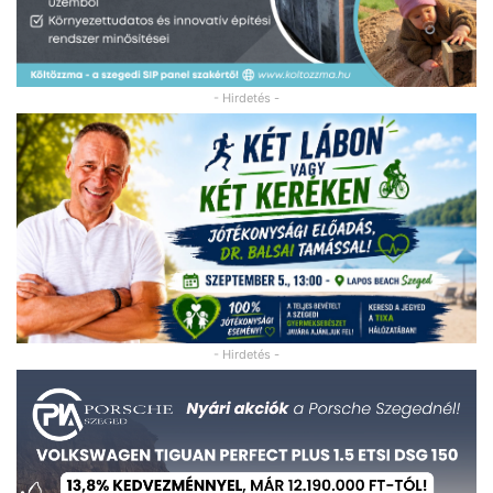
- Hirdetés -
- Hirdetés -