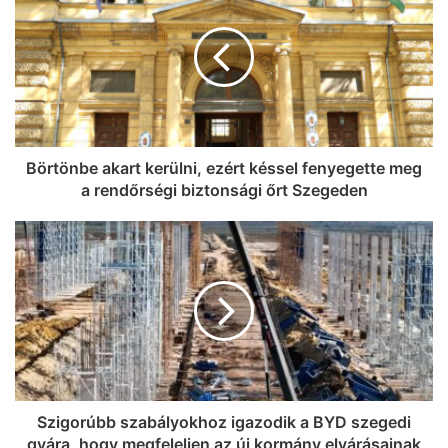
Börtönbe akart kerülni, ezért késsel fenyegette meg
a rendőrségi biztonsági őrt Szegeden
Szigorúbb szabályokhoz igazodik a BYD szegedi
gyára, hogy megfeleljen az új kormány elvárásainak