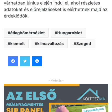
várhatóan június elején indul el, ahol részletes
adatokat és előrejelzéseket is elérhetnek majd az
érdeklődők.
átlaghőmérséklet
HungaroMet
kiemelt
klímaváltozás
Szeged
Facebook
Twitter
Messenger
- Hirdetés -