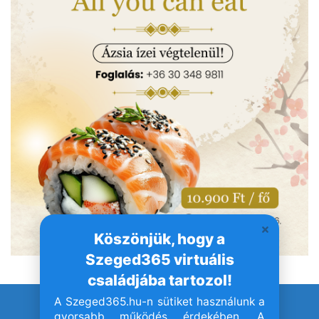
Köszönjük, hogy a
Szeged365 virtuális
családjába tartozol!
A Szeged365.hu-n sütiket használunk a
© Szeged365.hu I Minden jog fenntartva!
gyorsabb működés érdekében. A