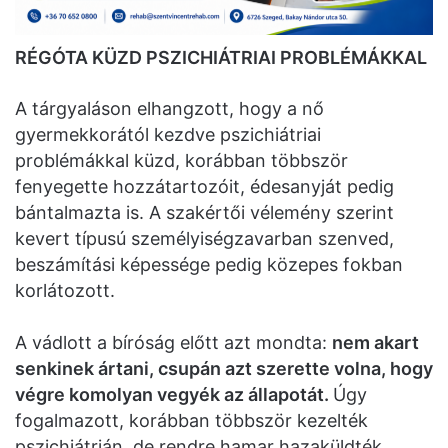
RÉGÓTA KÜZD PSZICHIÁTRIAI PROBLÉMÁKKAL
A tárgyaláson elhangzott, hogy a nő
gyermekkorától kezdve pszichiátriai
problémákkal küzd, korábban többször
fenyegette hozzátartozóit, édesanyját pedig
bántalmazta is. A szakértői vélemény szerint
kevert típusú személyiségzavarban szenved,
beszámítási képessége pedig közepes fokban
korlátozott.
A vádlott a bíróság előtt azt mondta:
nem akart
senkinek ártani, csupán azt szerette volna, hogy
végre komolyan vegyék az állapotát.
Úgy
fogalmazott, korábban többször kezelték
pszichiátrián, de rendre hamar hazaküldték.