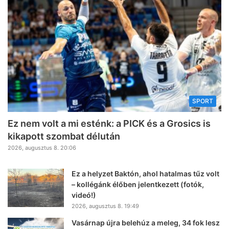
SPORT
Ez nem volt a mi esténk: a PICK és a Grosics is
kikapott szombat délután
2026, augusztus 8. 20:06
Ez a helyzet Baktón, ahol hatalmas tűz volt
– kollégánk élőben jelentkezett (fotók,
videó!)
2026, augusztus 8. 19:49
Vasárnap újra belehúz a meleg, 34 fok lesz