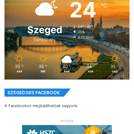
24
℃
Szeged
24º - 24º
35%
3.52 km/h
Felhősödés
35
38
40
34
35
℃
℃
℃
℃
℃
vas
hét
ked
sze
csü
SZEGED365 FACEBOOK
A Facebookon megtalálhatóak vagyunk
- Hirdetés -