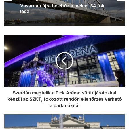
Kigyulladt a tarló Szeged- Baktón –
egyre jobban terjed a tűz (frissítve!)
Szerdán megtelik a Pick Aréna: sűrítőjáratokkal
készül az SZKT, fokozott rendőri ellenőrzés várható
a parkolóknál