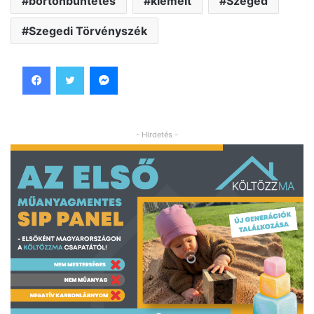
börtönbüntetés
kiemelt
Szeged
Szegedi Törvényszék
Facebook
Twitter
Messenger
- Hirdetés -