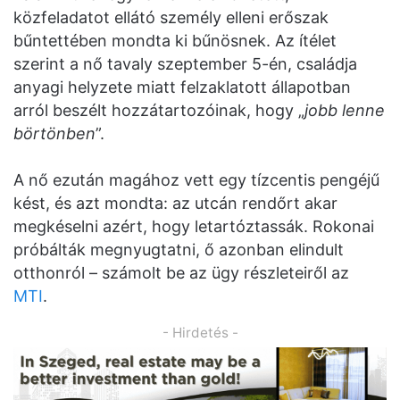
közfeladatot ellátó személy elleni erőszak
bűntettében mondta ki bűnösnek. Az ítélet
szerint a nő tavaly szeptember 5-én, családja
anyagi helyzete miatt felzaklatott állapotban
arról beszélt hozzátartozóinak, hogy „
jobb lenne
börtönben
”.
A nő ezután magához vett egy tízcentis pengéjű
kést, és azt mondta: az utcán rendőrt akar
megkéselni azért, hogy letartóztassák. Rokonai
próbálták megnyugtatni, ő azonban elindult
otthonról – számolt be az ügy részleteiről az
MTI
.
- Hirdetés -