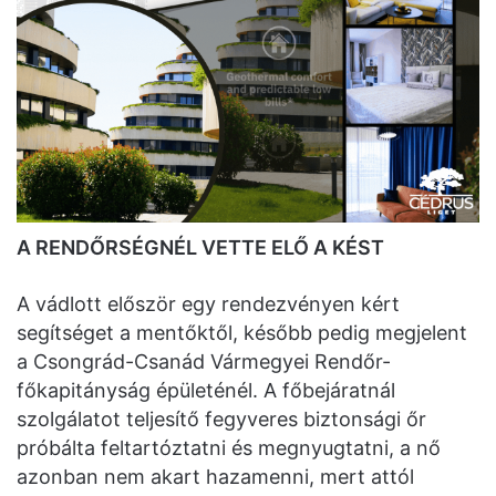
A RENDŐRSÉGNÉL VETTE ELŐ A KÉST
A vádlott először egy rendezvényen kért
segítséget a mentőktől, később pedig megjelent
a Csongrád-Csanád Vármegyei Rendőr-
főkapitányság épületénél. A főbejáratnál
szolgálatot teljesítő fegyveres biztonsági őr
próbálta feltartóztatni és megnyugtatni, a nő
azonban nem akart hazamenni, mert attól