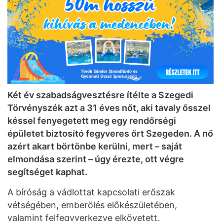
Két év szabadságvesztésre ítélte a Szegedi
Törvényszék azt a 31 éves nőt, aki tavaly ősszel
késsel fenyegetett meg egy rendőrségi
épületet biztosító fegyveres őrt Szegeden. A nő
azért akart börtönbe kerülni, mert – saját
elmondása szerint – úgy érezte, ott végre
segítséget kaphat.
A bíróság a vádlottat kapcsolati erőszak
vétségében, emberölés előkészületében,
valamint felfegyverkezve elkövetett,