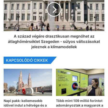
A század végére drasztikusan megnőhet az
átlaghőmérséklet Szegeden - súlyos változásokat
jeleznek a klímamodellek
KAPCSOLÓDÓ CIKKEK
Napi pakk: kellemesebb
Több mint 109 millió forintot
idővel indul a hétvége és a
adományoztak a magyarok a