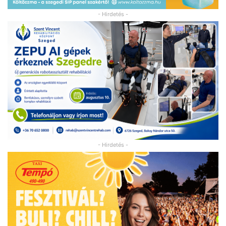
- Hirdetés -
- Hirdetés -