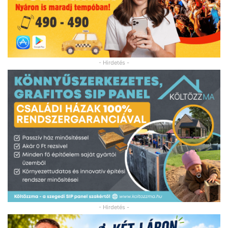
- Hirdetés -
- Hirdetés -