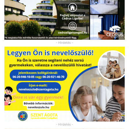
- Hirdetés -
- Hirdetés -