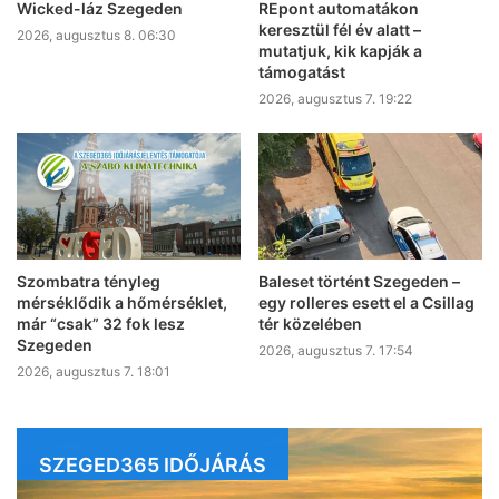
Wicked-láz Szegeden
REpont automatákon
keresztül fél év alatt –
2026, augusztus 8. 06:30
mutatjuk, kik kapják a
támogatást
2026, augusztus 7. 19:22
Szombatra tényleg
Baleset történt Szegeden –
mérséklődik a hőmérséklet,
egy rolleres esett el a Csillag
már “csak” 32 fok lesz
tér közelében
Szegeden
2026, augusztus 7. 17:54
2026, augusztus 7. 18:01
SZEGED365 IDŐJÁRÁS