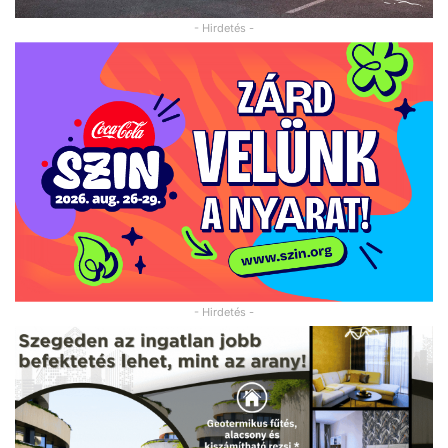
- Hirdetés -
- Hirdetés -