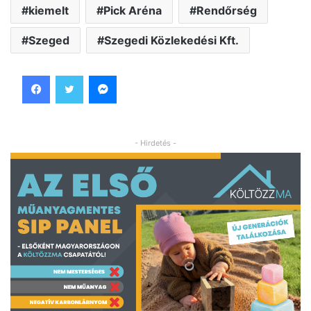
kiemelt
Pick Aréna
Rendőrség
Szeged
Szegedi Közlekedési Kft.
Facebook
Twitter
Messenger
- Hirdetés -