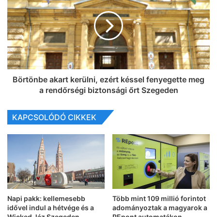
Börtönbe akart kerülni, ezért késsel fenyegette meg
a rendőrségi biztonsági őrt Szegeden
KAPCSOLÓDÓ CIKKEK
Napi pakk: kellemesebb
Több mint 109 millió forintot
idővel indul a hétvége és a
adományoztak a magyarok a
Wicked-láz Szegeden
REpont automatákon