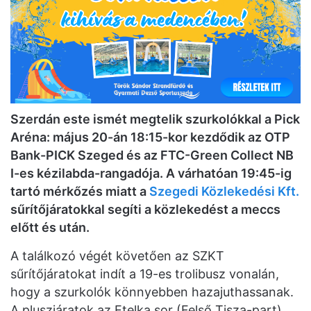
Szerdán este ismét megtelik szurkolókkal a Pick
Aréna: május 20-án 18:15-kor kezdődik az OTP
Bank-PICK Szeged és az FTC-Green Collect NB
I-es kézilabda-rangadója. A várhatóan 19:45-ig
tartó mérkőzés miatt a
Szegedi Közlekedési Kft.
sűrítőjáratokkal segíti a közlekedést a meccs
előtt és után.
A találkozó végét követően az SZKT
sűrítőjáratokat indít a 19-es trolibusz vonalán,
hogy a szurkolók könnyebben hazajuthassanak.
A pluszjáratok az Etelka sor (Felső Tisza-part)