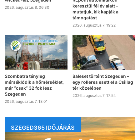
keresztül fél év alatt –
2026, augusztus 8. 06:30
mutatjuk, kik kapják a
támogatást
2026, augusztus 7. 19:22
Szombatra tényleg
Baleset történt Szegeden –
mérséklődik a hőmérséklet,
egy rolleres esett el a Csillag
már “csak” 32 fok lesz
tér közelében
Szegeden
2026, augusztus 7. 17:54
2026, augusztus 7. 18:01
SZEGED365 IDŐJÁRÁS