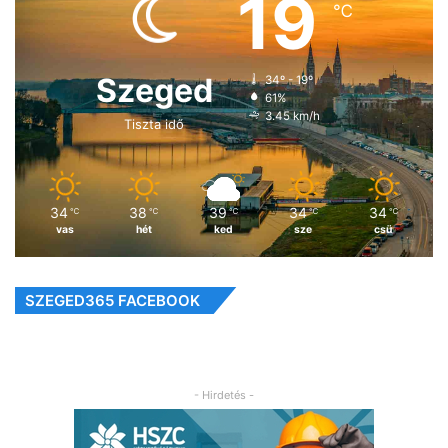
19
℃
Szeged
34º - 19º
61%
3.45 km/h
Tiszta idő
34
38
39
34
34
℃
℃
℃
℃
℃
vas
hét
ked
sze
csü
SZEGED365 FACEBOOK
- Hirdetés -