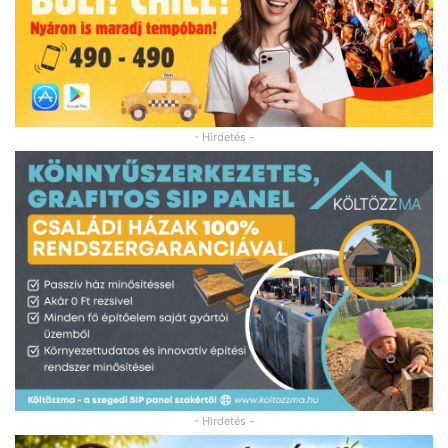
- Hirdetés -
- Hirdetés -