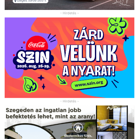
- Hirdetés -
- Hirdetés -