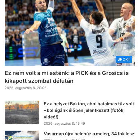
SPORT
Ez nem volt a mi esténk: a PICK és a Grosics is
kikapott szombat délután
2026, augusztus 8. 20:06
Ez a helyzet Baktón, ahol hatalmas tűz volt
– kollégánk élőben jelentkezett (fotók,
videó!)
2026, augusztus 8. 19:49
Vasárnap újra belehúz a meleg, 34 fok lesz