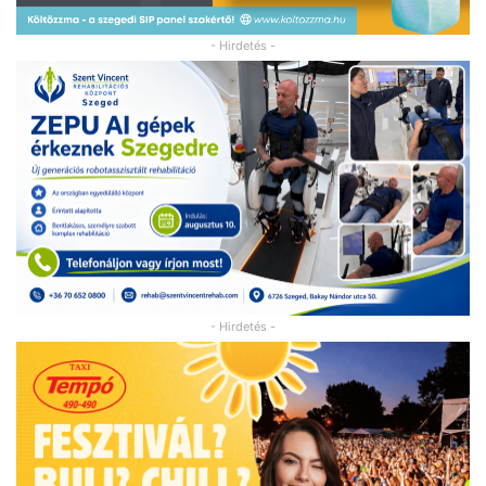
- Hirdetés -
- Hirdetés -