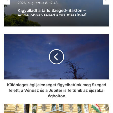
2026, augusztus 8. 16:25
Petíció indult az Újszeged –
Mezőhegyes vonatok újraindításáért
Különleges égi jelenséget figyelhetünk meg Szeged
felett: a Vénusz és a Jupiter is feltűnik az éjszakai
égbolton