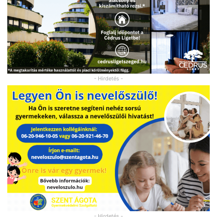
- Hirdetés -
- Hirdetés -