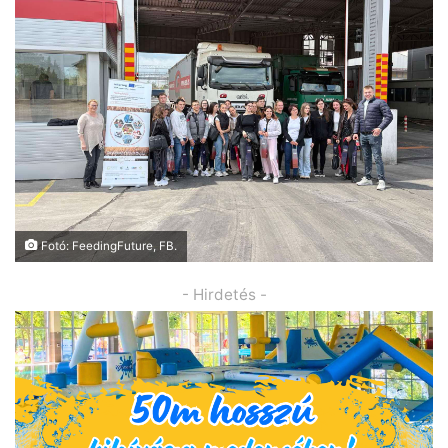
Fotó: FeedingFuture, FB.
- Hirdetés -