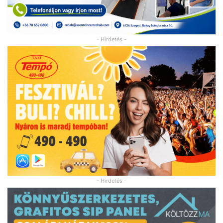
- Hirdetés -
- Hirdetés -