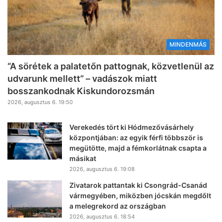
MINDENMÁS
“A sörétek a palatetőn pattognak, közvetlenül az
udvarunk mellett” – vadászok miatt
bosszankodnak Kiskundorozsmán
2026, augusztus 6. 19:50
Verekedés tört ki Hódmezővásárhely
központjában: az egyik férfi többször is
megütötte, majd a fémkorlátnak csapta a
másikat
2026, augusztus 6. 19:08
Zivatarok pattantak ki Csongrád-Csanád
vármegyében, miközben jócskán megdőlt
a melegrekord az országban
2026, augusztus 6. 18:54