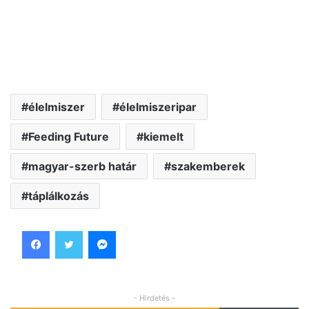
élelmiszer
élelmiszeripar
Feeding Future
kiemelt
magyar-szerb határ
szakemberek
táplálkozás
Facebook
Twitter
Messenger
- Hirdetés -