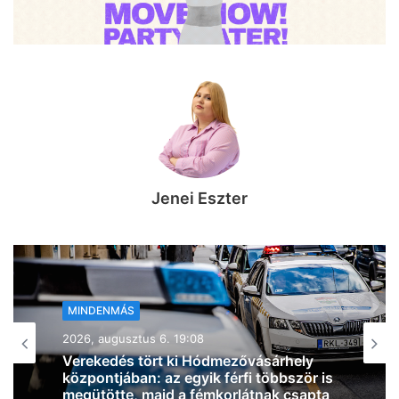
Jenei Eszter
MINDENMÁS
2026, augusztus 6. 18:54
Zivatarok pattantak ki Csongrád-
Csanád vármegyében, miközben
jócskán megdőlt a melegrekord az