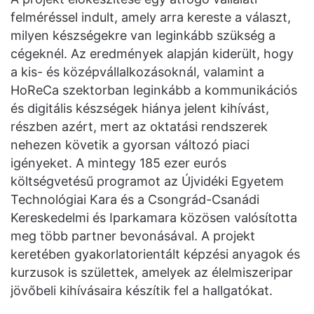
felméréssel indult, amely arra kereste a választ,
milyen készségekre van leginkább szükség a
cégeknél. Az eredmények alapján kiderült, hogy
a kis- és középvállalkozásoknál, valamint a
HoReCa szektorban leginkább a kommunikációs
és digitális készségek hiánya jelent kihívást,
részben azért, mert az oktatási rendszerek
nehezen követik a gyorsan változó piaci
igényeket. A mintegy 185 ezer eurós
költségvetésű programot az Újvidéki Egyetem
Technológiai Kara és a Csongrád-Csanádi
Kereskedelmi és Iparkamara közösen valósította
meg több partner bevonásával. A projekt
keretében gyakorlatorientált képzési anyagok és
kurzusok is születtek, amelyek az élelmiszeripar
jövőbeli kihívásaira készítik fel a hallgatókat.