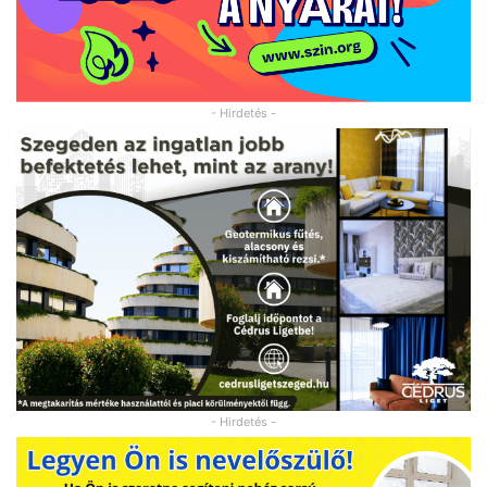
- Hirdetés -
- Hirdetés -