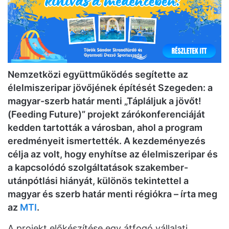
Nemzetközi együttműködés segítette az
élelmiszeripar jövőjének építését Szegeden: a
magyar-szerb határ menti „Tápláljuk a jövőt!
(Feeding Future)” projekt zárókonferenciáját
kedden tartották a városban, ahol a program
eredményeit ismertették. A kezdeményezés
célja az volt, hogy enyhítse az élelmiszeripar és
a kapcsolódó szolgáltatások szakember-
utánpótlási hiányát, különös tekintettel a
magyar és szerb határ menti régiókra – írta meg
az
MTI
.
A projekt előkészítése egy átfogó vállalati