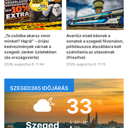
„Te csődbe akarsz vinni
Avartűz miatt késnek a
minket? Hajrá!” – óriási
vonatok a szegedi fővonalon,
kedvezmények várnak a
pótlóbuszos átszállásra kell
szegedi Janker üzletekben
számítania az utasoknak
(és országszerte)
(frissítve)
2026, augusztus 6. 11:44
2026, augusztus 6. 11:15
SZEGED365 IDŐJÁRÁS
33
℃
Szeged
33º - 28º
19%