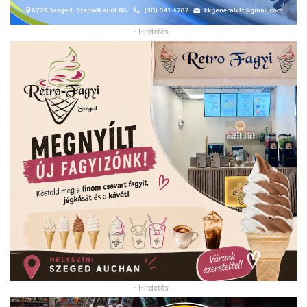
- Hirdetés -
- Hirdetés -