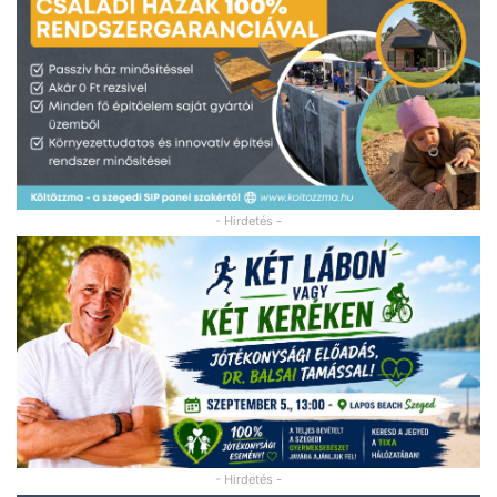
- Hirdetés -
- Hirdetés -