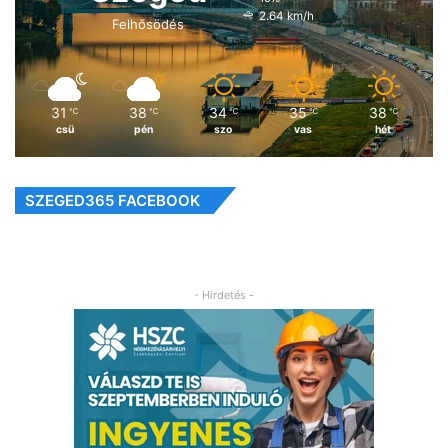
2.64 km/h
Felhősödés
31
38
34
35
38
℃
℃
℃
℃
℃
csü
pén
szo
vas
hét
SZEGED365 FACEBOOK
- Hirdetés -