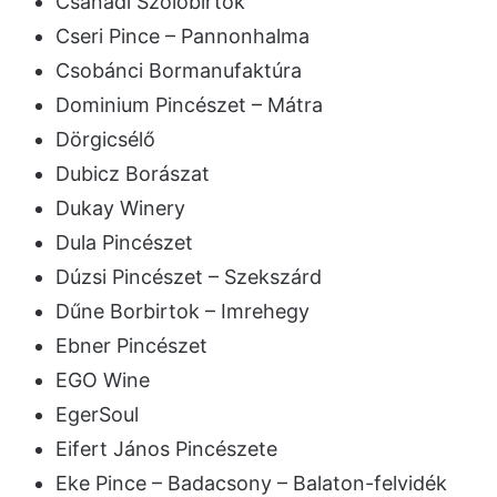
Csanádi Szőlőbirtok
Cseri Pince – Pannonhalma
Csobánci Bormanufaktúra
Dominium Pincészet – Mátra
Dörgicsélő
Dubicz Borászat
Dukay Winery
Dula Pincészet
Dúzsi Pincészet – Szekszárd
Dűne Borbirtok – Imrehegy
Ebner Pincészet
EGO Wine
EgerSoul
Eifert János Pincészete
Eke Pince – Badacsony – Balaton-felvidék