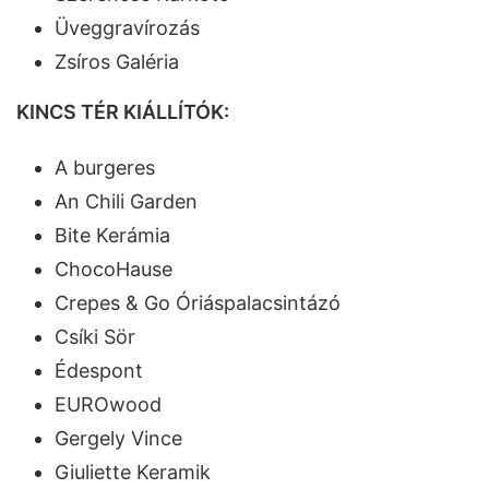
Üveggravírozás
Zsíros Galéria
KINCS TÉR KIÁLLÍTÓK:
A burgeres
An Chili Garden
Bite Kerámia
ChocoHause
Crepes & Go Óriáspalacsintázó
Csíki Sör
Édespont
EUROwood
Gergely Vince
Giuliette Keramik