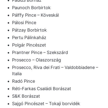
PauluS Borház
Paunoch Borbirtok
Pálffy Pince – Köveskál
Pálosi Pince
Pátzay Borbirtok
Pertu Pálinkaház
Polgár Pincészet
Prantner Pince – Szekszárd
Prosecco – Olaszország
Prosecco, Riva dei Frati – Valdobbiadene –
Italia
Radó Pince
Réti-Farkas Családi Borászat
S&K Borászat
Sajgó Pincészet – Tokaji borvidék