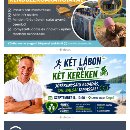
- Hirdetés -
- Hirdetés -