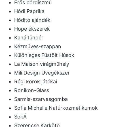
Erős bőrdíszmű
Hódi Paprika
Hóditó ajándék
Hope ékszerek
Kanáltündér
Kézműves-szappan
Különleges Füstölt Húsok
La Maison virágműhely
Mili Design Üvegékszer
Régi korok játékai
Ronikon-Glass
Sarmis-szarvasgomba
Sofia Michelle Natúrkozmetikumok
SokÁ
Szerencse Karkötő