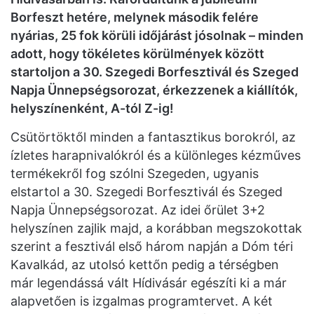
Borfeszt hetére, melynek második felére
nyárias, 25 fok körüli időjárást jósolnak – minden
adott, hogy tökéletes körülmények között
startoljon a 30. Szegedi Borfesztivál és Szeged
Napja Ünnepségsorozat, érkezzenek a kiállítók,
helyszínenként, A-tól Z-ig!
Csütörtöktől minden a fantasztikus borokról, az
ízletes harapnivalókról és a különleges kézműves
termékekről fog szólni Szegeden, ugyanis
elstartol a 30. Szegedi Borfesztivál és Szeged
Napja Ünnepségsorozat. Az idei őrület 3+2
helyszínen zajlik majd, a korábban megszokottak
szerint a fesztivál első három napján a Dóm téri
Kavalkád, az utolsó kettőn pedig a térségben
már legendássá vált Hídivásár egészíti ki a már
alapvetően is izgalmas programtervet. A két