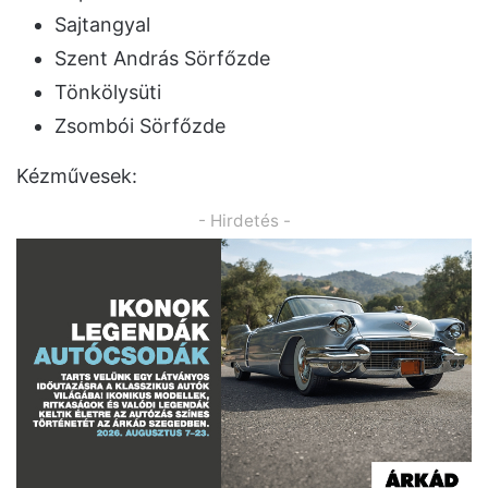
Sajtangyal
Szent András Sörfőzde
Tönkölysüti
Zsombói Sörfőzde
Kézművesek:
- Hirdetés -