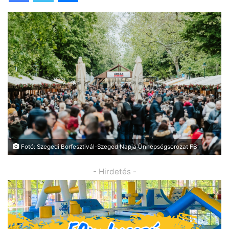
Fotó: Szegedi Borfesztivál-Szeged Napja Ünnepségsorozat FB
- Hirdetés -