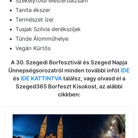
Székelyföldi Mesterbalzsam
Tanita ékszer
Természet ízei
Tusjak Szilvia derékszíjak
Tünde Álomműhelye
Vegán Kürtős
A 30. Szegedi Borfesztivál és Szeged Napja
Ünnepségsorozatról minden további infót
IDE
és
IDE KATTINTVA
találsz, vagy olvasd el a
Szeged365 Borfeszt Kisokost, az alábbi
cikkben: