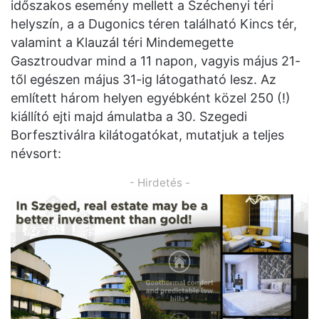
időszakos esemény mellett a Széchenyi téri
helyszín, a a Dugonics téren található Kincs tér,
valamint a Klauzál téri Mindemegette
Gasztroudvar mind a 11 napon, vagyis május 21-
től egészen május 31-ig látogatható lesz. Az
említett három helyen egyébként közel 250 (!)
kiállító ejti majd ámulatba a 30. Szegedi
Borfesztiválra kilátogatókat, mutatjuk a teljes
névsort:
- Hirdetés -