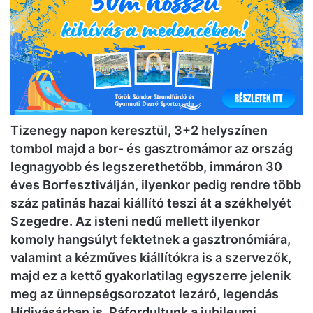
Tizenegy napon keresztül, 3+2 helyszínen
tombol majd a bor- és gasztromámor az ország
legnagyobb és legszerethetőbb, immáron 30
éves Borfesztiválján, ilyenkor pedig rendre több
száz patinás hazai kiállító teszi át a székhelyét
Szegedre. Az isteni nedű mellett ilyenkor
komoly hangsúlyt fektetnek a gasztronómiára,
valamint a kézműves kiállítókra is a szervezők,
majd ez a kettő gyakorlatilag egyszerre jelenik
meg az ünnepségsorozatot lezáró, legendás
Hídivásárban is. Ráfordultunk a jubileumi