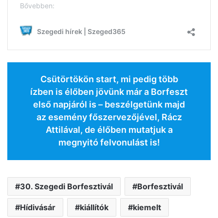
Csütörtökön start, mi pedig több
ízben is élőben jövünk már a Borfeszt
első napjáról is – beszélgetünk majd
az esemény főszervezőjével, Rácz
Attilával, de élőben mutatjuk a
megnyitó felvonulást is!
30. Szegedi Borfesztivál
Borfesztivál
Hídivásár
kiállítók
kiemelt