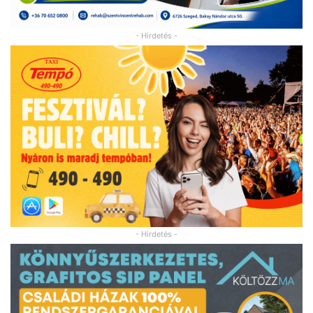
- Hirdetés -
- Hirdetés -