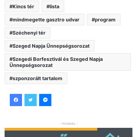
Kincs tér
lista
mindmegette gasztro udvar
program
Széchenyi tér
Szeged Napja Ünnepségsorozat
Szegedi Borfesztivál és Szeged Napja
Ünnepségsorozat
szponzorált tartalom
Facebook
Twitter
Messenger
- Hirdetés -