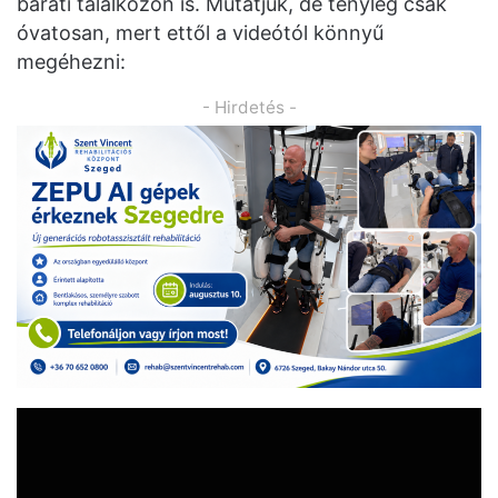
baráti találkozón is. Mutatjuk, de tényleg csak
óvatosan, mert ettől a videótól könnyű
megéhezni:
- Hirdetés -