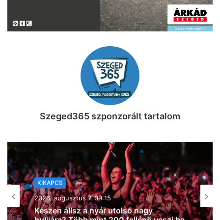
Szeged365 szponzorált tartalom
GASZTRO
2026, augusztus 6. 15:25
Nem tudod, melyik koktélt kóstold meg
a Napfény Műteremben? Segítünk