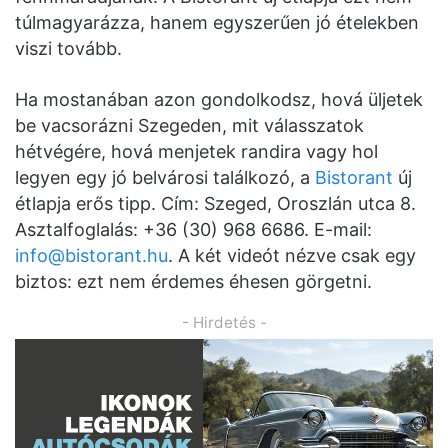
túlmagyarázza, hanem egyszerűen jó ételekben
viszi tovább.
Ha mostanában azon gondolkodsz, hová üljetek
be vacsorázni Szegeden, mit válasszatok
hétvégére, hová menjetek randira vagy hol
legyen egy jó belvárosi találkozó, a
Bistorant
új
étlapja erős tipp. Cím: Szeged, Oroszlán utca 8.
Asztalfoglalás: +36 (30) 968 6686. E-mail:
info@bistorant.hu
. A két videót nézve csak egy
biztos: ezt nem érdemes éhesen görgetni.
- Hirdetés -