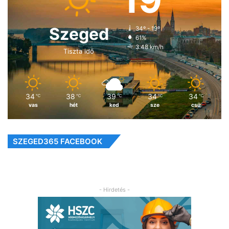
Szeged
34º - 19º
61%
3.48 km/h
Tiszta idő
34
38
39
34
34
℃
℃
℃
℃
℃
vas
hét
ked
sze
csü
SZEGED365 FACEBOOK
- Hirdetés -