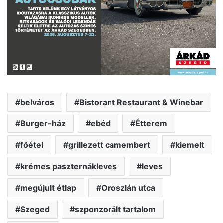
belváros
Bistorant Restaurant & Winebar
Burger-ház
ebéd
Étterem
főétel
grillezett camembert
kiemelt
krémes paszternákleves
leves
megújult étlap
Oroszlán utca
Szeged
szponzorált tartalom