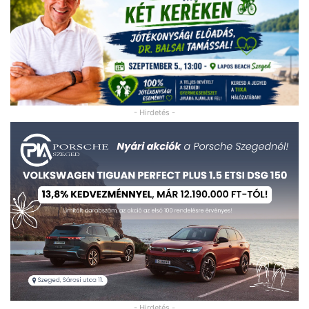
- Hirdetés -
- Hirdetés -