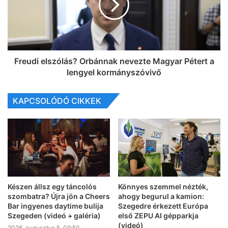
Freudi elszólás? Orbánnak nevezte Magyar Pétert a
lengyel kormányszóvivő
KAPCSOLÓDÓ CIKKEK
Készen állsz egy táncolós
Könnyes szemmel nézték,
szombatra? Újra jön a Cheers
ahogy begurul a kamion:
Bar ingyenes daytime bulija
Szegedre érkezett Európa
Szegeden (videó + galéria)
első ZEPU AI gépparkja
(videó)
2026, augusztus 5. 09:50