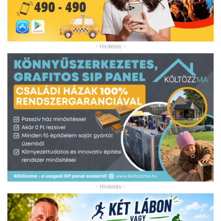
- Hirdetés -
- Hirdetés -