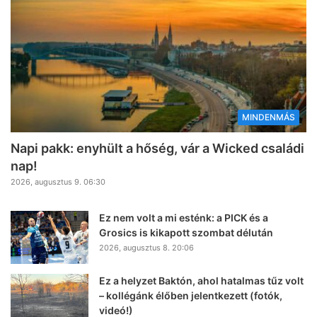
MINDENMÁS
Napi pakk: enyhült a hőség, vár a Wicked családi
nap!
2026, augusztus 9. 06:30
Ez nem volt a mi esténk: a PICK és a
Grosics is kikapott szombat délután
2026, augusztus 8. 20:06
Ez a helyzet Baktón, ahol hatalmas tűz volt
– kollégánk élőben jelentkezett (fotók,
videó!)