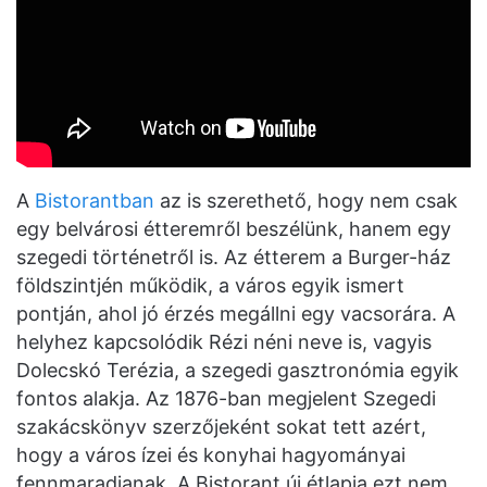
A
Bistorantban
az is szerethető, hogy nem csak
egy belvárosi étteremről beszélünk, hanem egy
szegedi történetről is. Az étterem a Burger-ház
földszintjén működik, a város egyik ismert
pontján, ahol jó érzés megállni egy vacsorára. A
helyhez kapcsolódik Rézi néni neve is, vagyis
Dolecskó Terézia, a szegedi gasztronómia egyik
fontos alakja. Az 1876-ban megjelent Szegedi
szakácskönyv szerzőjeként sokat tett azért,
hogy a város ízei és konyhai hagyományai
fennmaradjanak. A Bistorant új étlapja ezt nem