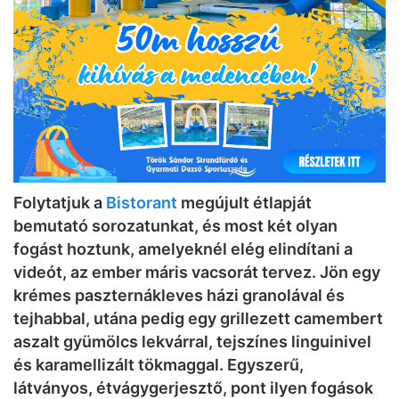
Folytatjuk a
Bistorant
megújult étlapját
bemutató sorozatunkat, és most két olyan
fogást hoztunk, amelyeknél elég elindítani a
videót, az ember máris vacsorát tervez. Jön egy
krémes paszternákleves házi granolával és
tejhabbal, utána pedig egy grillezett camembert
aszalt gyümölcs lekvárral, tejszínes linguinivel
és karamellizált tökmaggal. Egyszerű,
látványos, étvágygerjesztő, pont ilyen fogások