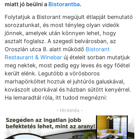
miatt jó beülni a
Bistorantba
.
Folytatjuk a Bistorant megújult étlapját bemutató
sorozatunkat, és most tényleg olyan videók
jönnek, amelyek után könnyen lehet, hogy
asztalt foglalsz. A szegedi belvárosban, az
Oroszlán utca 8. alatt működő
Bistorant
Restaurant & Winebar
új ételeit sorban mutatjuk
meg nektek, most pedig egy leves és egy főétel
került elénk. Legutóbb a vörösboros
marhapörköltet hoztuk el juhtúrós galuskával,
kovászolt uborkával és házban sütött kenyérrel.
Ha lemaradtál róla, itt tudod megnézni:
- Hirdetés -