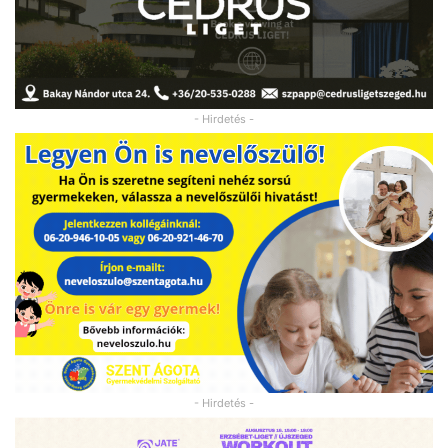
- Hirdetés -
- Hirdetés -