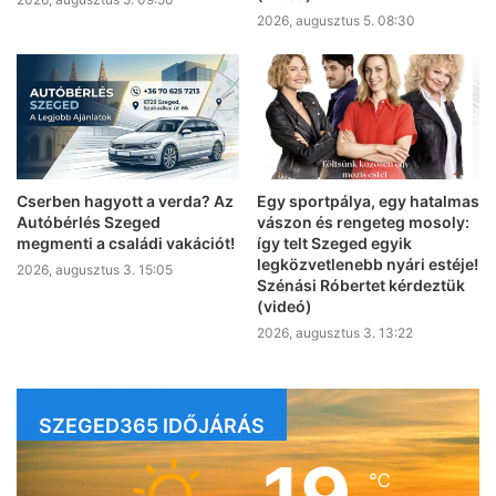
2026, augusztus 5. 08:30
Cserben hagyott a verda? Az
Egy sportpálya, egy hatalmas
Autóbérlés Szeged
vászon és rengeteg mosoly:
megmenti a családi vakációt!
így telt Szeged egyik
legközvetlenebb nyári estéje!
2026, augusztus 3. 15:05
Szénási Róbertet kérdeztük
(videó)
2026, augusztus 3. 13:22
SZEGED365 IDŐJÁRÁS
19
℃