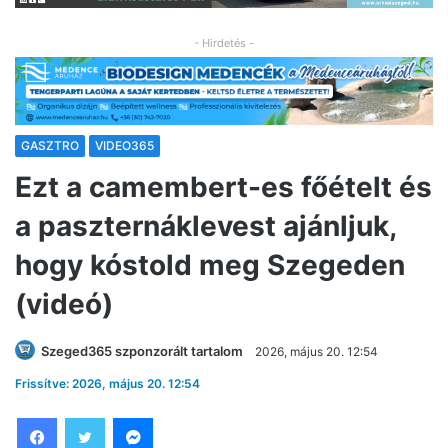
- Hirdetés -
GASZTRO
VIDEO365
Ezt a camembert-es főételt és
a paszternáklevest ajánljuk,
hogy kóstold meg Szegeden
(videó)
Szeged365 szponzorált tartalom
2026, május 20. 12:54
Frissítve: 2026, május 20. 12:54
Facebook
Twitter
Messenger