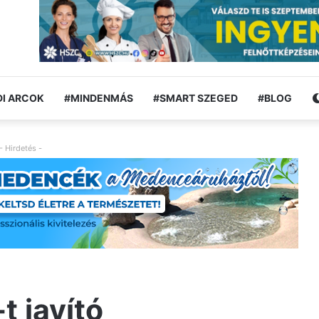
I ARCOK
#MINDENMÁS
#SMART SZEGED
#BLOG
- Hirdetés -
t javító