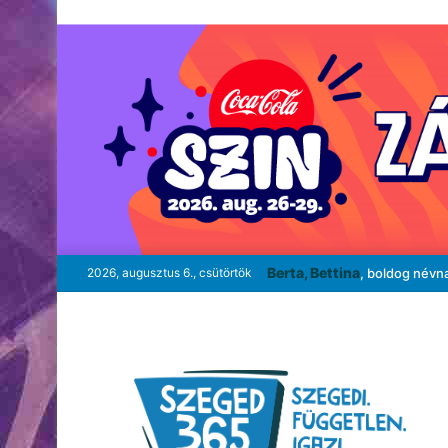
Berta, Bettina
2026, augusztus 6., csütörtök
, boldog névn