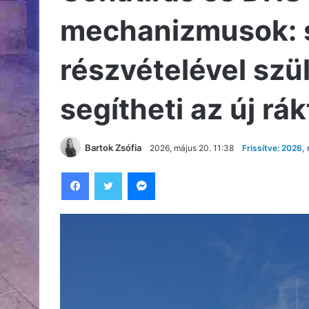
mechanizmusok: s
részvételével szü
segítheti az új rá
Bartok Zsófia
2026, május 20. 11:38
Frissítve: 2026,
Facebook
Twitter
Messenger