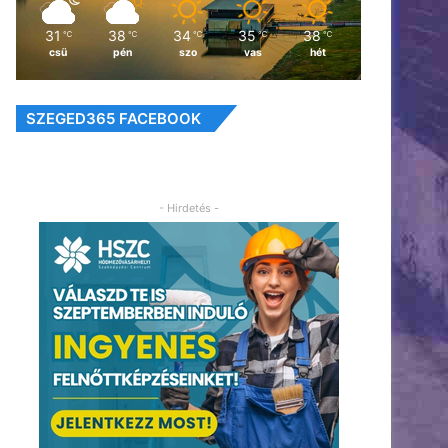
31
38
34
35
38
℃
℃
℃
℃
℃
csü
pén
szo
vas
hét
SZEGED365 FACEBOOK
- Hirdetés -