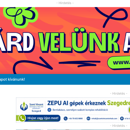
- Hirdetés -
apot kívánunk!
- Hirdetés -
- Hirdetés -