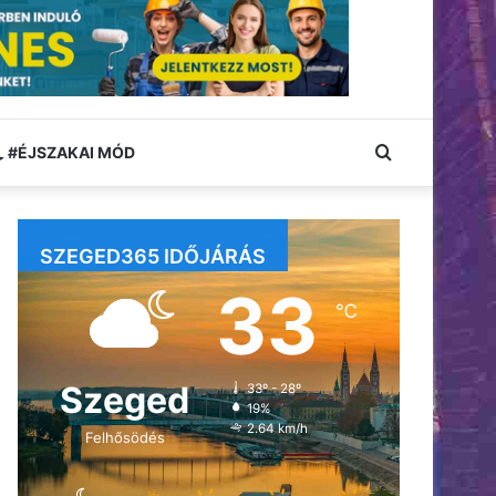
Keresés:
#ÉJSZAKAI MÓD
SZEGED365 IDŐJÁRÁS
33
℃
Szeged
33º - 28º
19%
2.64 km/h
Felhősödés