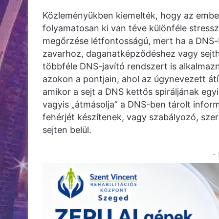
Közleményükben kiemelték, hogy az emberi
folyamatosan ki van téve különféle stres
megőrzése létfontosságú, mert ha a DNS-
zavarhoz, daganatképződéshez vagy sejtha
többféle DNS-javító rendszert is alkalmaz
azokon a pontjain, ahol az úgynevezett átír
amikor a sejt a DNS kettős spiráljának egy
vagyis „átmásolja” a DNS-ben tárolt info
fehérjét készítenek, vagy szabályozó, szer
sejten belül.
-