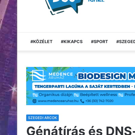
#KÖZÉLET
#KIKAPCS
#SPORT
#SZEGED
SZEGEDI ARCOK
Génátírás és DNS-