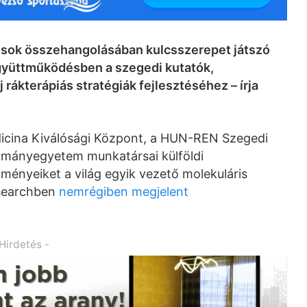
usok összehangolásában kulcsszerepet játszó
gyüttműködésben a szegedi kutatók,
rákterápiás stratégiák fejlesztéséhez – írja
dicina Kiválósági Központ, a HUN-REN Szegedi
ományegyetem munkatársai külföldi
ényeiket a világ egyik vezető molekuláris
Researchben
nemrégiben megjelent
 Hirdetés -