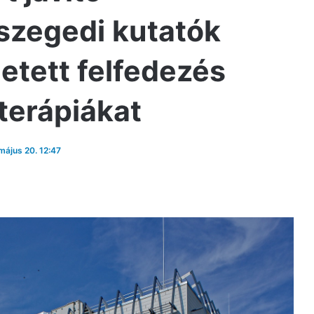
zegedi kutatók
letett felfedezés
kterápiákat
 május 20. 12:47