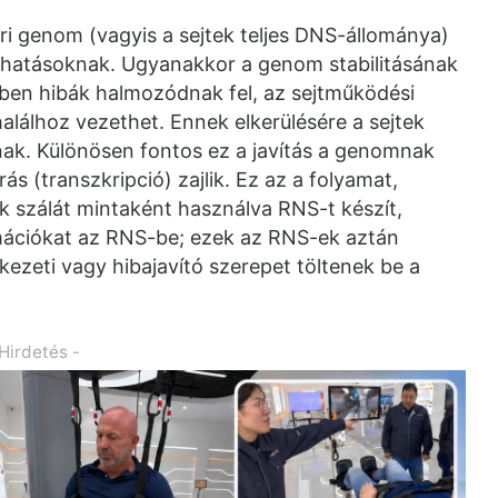
 genom (vagyis a sejtek teljes DNS-állománya)
szhatásoknak. Ugyanakkor a genom stabilitásának
ben hibák halmozódnak fel, az sejtműködési
lálhoz vezethet. Ennek elkerülésére a sejtek
nak. Különösen fontos ez a javítás a genomnak
ás (transzkripció) zajlik. Ez az a folyamat,
ik szálát mintaként használva RNS-t készít,
rmációkat az RNS-be; ezek az RNS-ek aztán
kezeti vagy hibajavító szerepet töltenek be a
 Hirdetés -