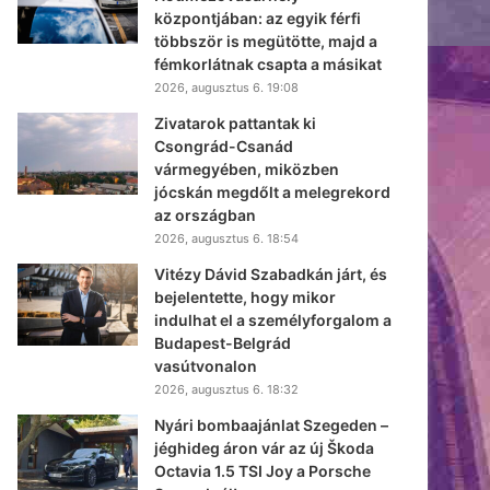
központjában: az egyik férfi
többször is megütötte, majd a
fémkorlátnak csapta a másikat
2026, augusztus 6. 19:08
Zivatarok pattantak ki
Csongrád-Csanád
vármegyében, miközben
jócskán megdőlt a melegrekord
az országban
2026, augusztus 6. 18:54
Vitézy Dávid Szabadkán járt, és
bejelentette, hogy mikor
indulhat el a személyforgalom a
Budapest-Belgrád
vasútvonalon
2026, augusztus 6. 18:32
Nyári bombaajánlat Szegeden –
jéghideg áron vár az új Škoda
Octavia 1.5 TSI Joy a Porsche