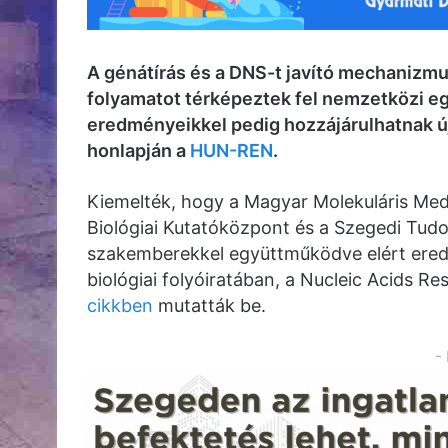
A génátírás és a DNS-t javító mechanizm
folyamatot térképeztek fel nemzetközi e
eredményeikkel pedig hozzájárulhatnak új 
honlapján a
HUN-REN
.
Kiemelték, hogy a Magyar Molekuláris Me
Biológiai Kutatóközpont és a Szegedi Tud
szakemberekkel együttműködve elért eredm
biológiai folyóiratában, a Nucleic Acids 
cikkben
mutatták be.
-