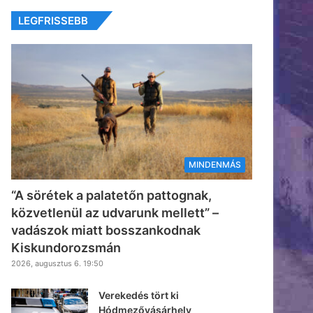
LEGFRISSEBB
MINDENMÁS
“A sörétek a palatetőn pattognak,
közvetlenül az udvarunk mellett” –
vadászok miatt bosszankodnak
Kiskundorozsmán
2026, augusztus 6. 19:50
Verekedés tört ki
Hódmezővásárhely