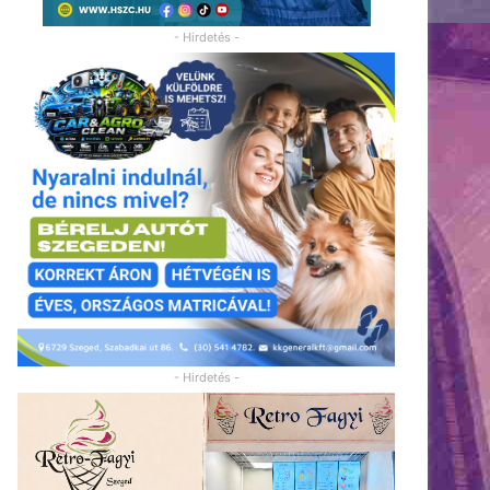
- Hirdetés -
- Hirdetés -