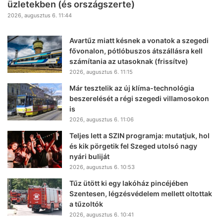
üzletekben (és országszerte)
2026, augusztus 6. 11:44
Avartűz miatt késnek a vonatok a szegedi
fővonalon, pótlóbuszos átszállásra kell
számítania az utasoknak (frissítve)
2026, augusztus 6. 11:15
Már tesztelik az új klíma-technológia
beszerelését a régi szegedi villamosokon
is
2026, augusztus 6. 11:06
Teljes lett a SZIN programja: mutatjuk, hol
és kik pörgetik fel Szeged utolsó nagy
nyári buliját
2026, augusztus 6. 10:53
Tűz ütött ki egy lakóház pincéjében
Szentesen, légzésvédelem mellett oltottak
a tűzoltók
2026, augusztus 6. 10:41