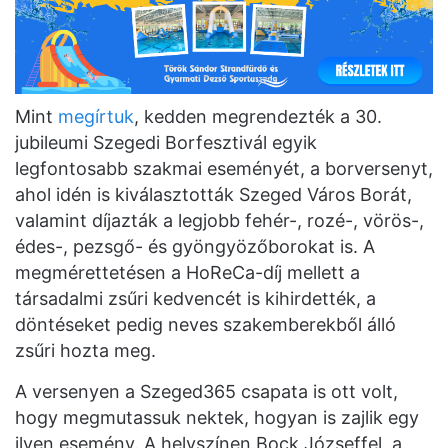
Mint
megírtuk
, kedden megrendezték a 30.
jubileumi Szegedi Borfesztivál egyik
legfontosabb szakmai eseményét, a borversenyt,
ahol idén is kiválasztották Szeged Város Borát,
valamint díjazták a legjobb fehér-, rozé-, vörös-,
édes-, pezsgő- és gyöngyözőborokat is. A
megmérettetésen a HoReCa-díj mellett a
társadalmi zsűri kedvencét is kihirdették, a
döntéseket pedig neves szakemberekből álló
zsűri hozta meg.
A versenyen a Szeged365 csapata is ott volt,
hogy megmutassuk nektek, hogyan is zajlik egy
ilyen esemény. A helyszínen Bock Józseffel, a