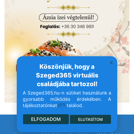
Köszönjük, hogy a
Szeged365 virtuális
családjába tartozol!
A Szeged365.hu-n sütiket használunk a
gyorsabb működés érdekében. A
tájékoztatónkat
ITT
találod.
ELFOGADOM
ELUTASÍTOM
© Szeged365.hu I Minden jog fenntartva!