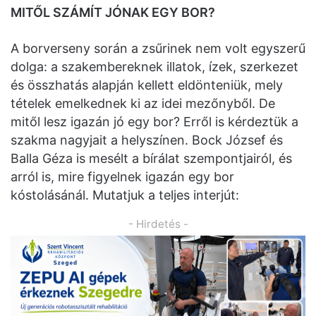
MITŐL SZÁMÍT JÓNAK EGY BOR?
A borverseny során a zsűrinek nem volt egyszerű
dolga: a szakembereknek illatok, ízek, szerkezet
és összhatás alapján kellett eldönteniük, mely
tételek emelkednek ki az idei mezőnyből. De
mitől lesz igazán jó egy bor? Erről is kérdeztük a
szakma nagyjait a helyszínen. Bock József és
Balla Géza is mesélt a bírálat szempontjairól, és
arról is, mire figyelnek igazán egy bor
kóstolásánál. Mutatjuk a teljes interjút:
- Hirdetés -