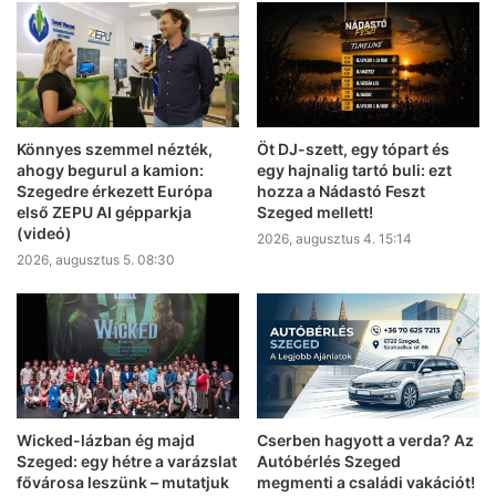
Könnyes szemmel nézték,
Öt DJ-szett, egy tópart és
ahogy begurul a kamion:
egy hajnalig tartó buli: ezt
Szegedre érkezett Európa
hozza a Nádastó Feszt
első ZEPU AI gépparkja
Szeged mellett!
(videó)
2026, augusztus 4. 15:14
2026, augusztus 5. 08:30
Wicked-lázban ég majd
Cserben hagyott a verda? Az
Szeged: egy hétre a varázslat
Autóbérlés Szeged
fővárosa leszünk – mutatjuk
megmenti a családi vakációt!