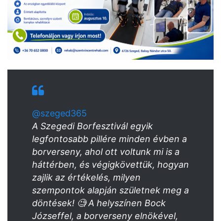
@szeged365
A Szegedi Borfesztivál egyik
legfontosabb pillére minden évben a
borverseny, ahol ott voltunk mi is a
háttérben, és végigkövettük, hogyan
zajlik az értékelés, milyen
szempontok alapján születnek meg a
döntések! 🧐 A helyszínen Bock
Józseffel, a borverseny elnökével,