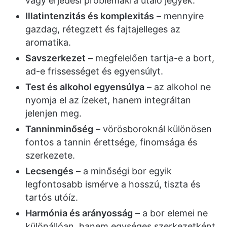
vagy erjedési problémákra utaló jegyek.
Illatintenzitás és komplexitás
– mennyire
gazdag, rétegzett és fajtajelleges az
aromatika.
Savszerkezet
– megfelelően tartja-e a bort,
ad-e frissességet és egyensúlyt.
Test és alkohol egyensúlya
– az alkohol ne
nyomja el az ízeket, hanem integráltan
jelenjen meg.
Tanninminőség
– vörösboroknál különösen
fontos a tannin érettsége, finomsága és
szerkezete.
Lecsengés
– a minőségi bor egyik
legfontosabb ismérve a hosszú, tiszta és
tartós utóíz.
Harmónia és arányosság
– a bor elemei ne
különállóan, hanem egységes szerkezetként