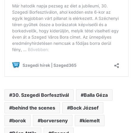
30. Szegedi Borfesztivál
Balla Géza
behind the scenes
Bock József
borok
borverseny
kiemelt