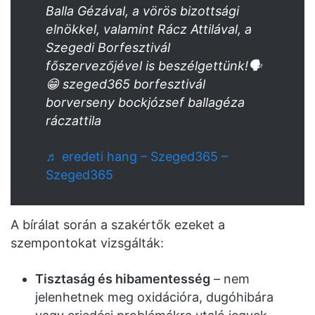
Balla Gézával, a vörös bizottsági
elnökkel, valamint Rácz Attilával, a
Szegedi Borfesztivál
főszervezőjével is beszélgettünk!🗣
😁 szeged365 borfesztivál
borverseny bockjózsef ballagéza
ráczattila
♬ eredeti hang – Szeged365 –
Szeged365
A bírálat során a szakértők ezeket a
szempontokat vizsgálták:
Tisztaság és hibamentesség
– nem
jelenhetnek meg oxidációra, dugóhibára