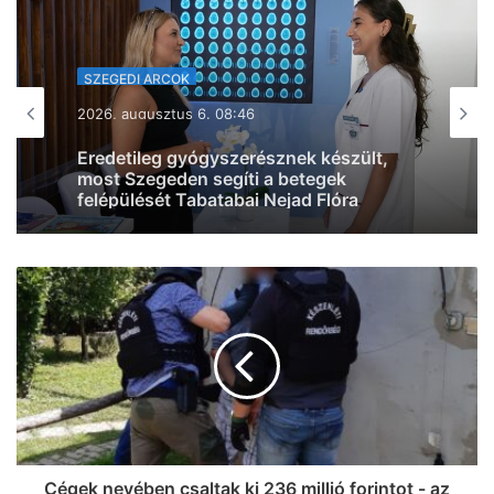
KIKAPCS
2026, augusztus 5. 18:57
Két nap, két világ: natúrborok és
specialty kávék várnak a hétvégén
Szegeden a Próbafülkében
Cégek nevében csaltak ki 236 millió forintot - az