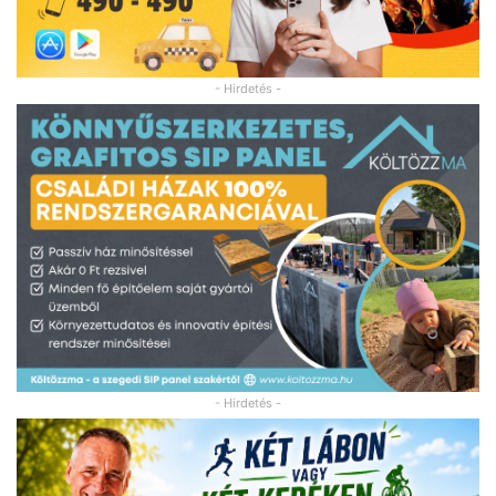
- Hirdetés -
- Hirdetés -