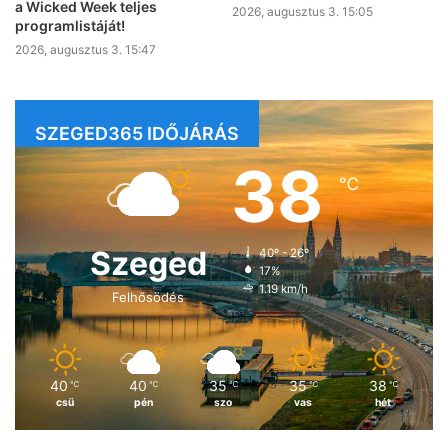
a Wicked Week teljes
2026, augusztus 3. 15:05
programlistáját!
2026, augusztus 3. 15:47
SZEGED365 IDŐJÁRÁS
38
℃
Szeged
40º - 26º
17%
1.19 km/h
Felhősödés
40
40
35
35
38
℃
℃
℃
℃
℃
csü
pén
szo
vas
hét