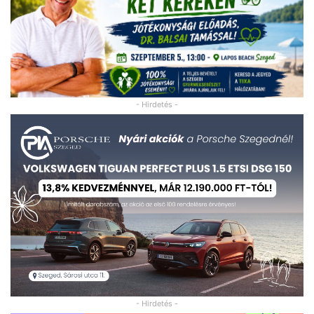
- Hirdetés -
- Hirdetés -