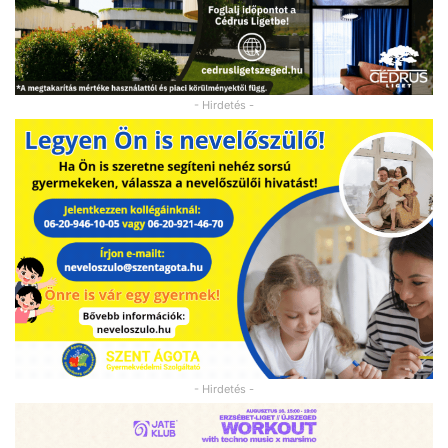
- Hirdetés -
- Hirdetés -